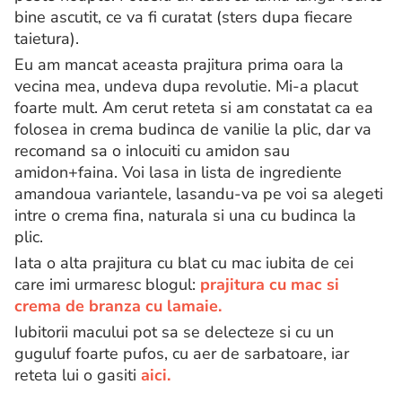
bine ascutit, ce va fi curatat (sters dupa fiecare
taietura).
Eu am mancat aceasta prajitura prima oara la
vecina mea, undeva dupa revolutie. Mi-a placut
foarte mult. Am cerut reteta si am constatat ca ea
folosea in crema budinca de vanilie la plic, dar va
recomand sa o inlocuiti cu amidon sau
amidon+faina. Voi lasa in lista de ingrediente
amandoua variantele, lasandu-va pe voi sa alegeti
intre o crema fina, naturala si una cu budinca la
plic.
Iata o alta prajitura cu blat cu mac iubita de cei
care imi urmaresc blogul:
prajitura cu mac si
crema de branza cu lamaie.
Iubitorii macului pot sa se delecteze si cu un
guguluf foarte pufos, cu aer de sarbatoare, iar
reteta lui o gasiti
aici.