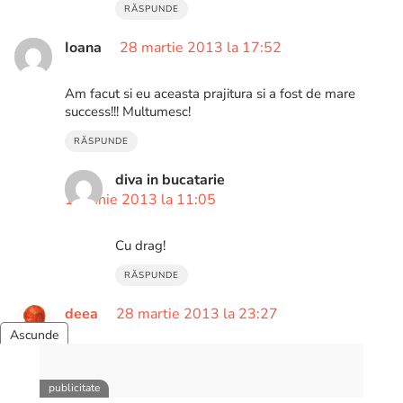
RĂSPUNDE
Ioana
28 martie 2013 la 17:52
Am facut si eu aceasta prajitura si a fost de mare
success!!! Multumesc!
RĂSPUNDE
diva in bucatarie
10 iunie 2013 la 11:05
Cu drag!
RĂSPUNDE
deea
28 martie 2013 la 23:27
Diva draga, arata extraordinar prajitura ta! Crezi ca as
putea inlocui biscuitii cu o foaie de napolitana?