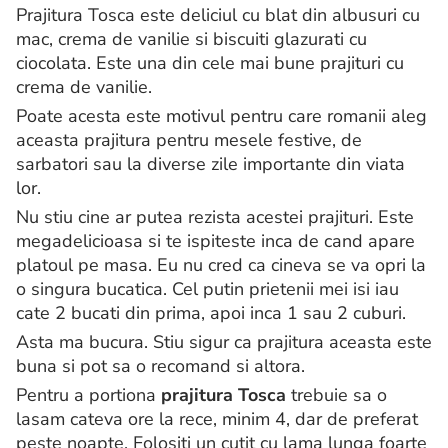
Prajitura Tosca este deliciul cu blat din albusuri cu
mac, crema de vanilie si biscuiti glazurati cu
ciocolata. Este una din cele mai bune prajituri cu
crema de vanilie.
Poate acesta este motivul pentru care romanii aleg
aceasta prajitura pentru mesele festive, de
sarbatori sau la diverse zile importante din viata
lor.
Nu stiu cine ar putea rezista acestei prajituri. Este
megadelicioasa si te ispiteste inca de cand apare
platoul pe masa. Eu nu cred ca cineva se va opri la
o singura bucatica. Cel putin prietenii mei isi iau
cate 2 bucati din prima, apoi inca 1 sau 2 cuburi.
Asta ma bucura. Stiu sigur ca prajitura aceasta este
buna si pot sa o recomand si altora.
Pentru a portiona
prajitura Tosca
trebuie sa o
lasam cateva ore la rece, minim 4, dar de preferat
peste noapte. Folositi un cutit cu lama lunga foarte