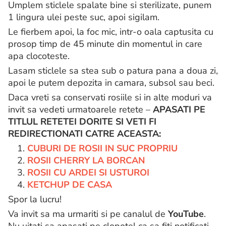
Umplem sticlele spalate bine si sterilizate, punem
1 lingura ulei peste suc, apoi sigilam.
Le fierbem apoi, la foc mic, intr-o oala captusita cu
prosop timp de 45 minute din momentul in care
apa clocoteste.
Lasam sticlele sa stea sub o patura pana a doua zi,
apoi le putem depozita in camara, subsol sau beci.
Daca vreti sa conservati rosiile si in alte moduri va
invit sa vedeti urmatoarele retete –
APASATI PE
TITLUL RETETEI DORITE SI VETI FI
REDIRECTIONATI CATRE ACEASTA:
1.
CUBURI DE ROSII IN SUC PROPRIU
2.
ROSII CHERRY LA BORCAN
3.
ROSII CU ARDEI SI USTUROI
4.
KETCHUP DE CASA
Spor la lucru!
Va invit sa ma urmariti si pe canalul de
YouTube
.
Nu uitati sa apasati pe clopotel ca sa fiti notificati