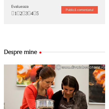
Evalueaza
1
2
3
4
5
Despre mine