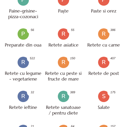
Paine-grisine-
Paşte
Paste si orez
pizza-cozonaci
56
55
386
P
R
R
Preparate din oua
Retete asiatice
Retete cu carne
522
150
407
R
R
R
Retete cu legume
Retete cu peste si
Retete de post
- vegetariene
fructe de mare
32
389
175
R
R
S
Retete ieftine
Retete sanatoase
Salate
/ pentru diete
21
64
157