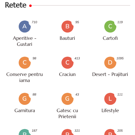
Retete
710
95
119
A
B
C
Aperitive -
Bauturi
Cartofi
Gustari
98
413
1095
C
C
D
Conserve pentru
Craciun
Desert - Prajituri
iarna
88
43
111
G
G
L
Garnitura
Gatesc cu
Lifestyle
Prietenii
187
321
205
P
P
P