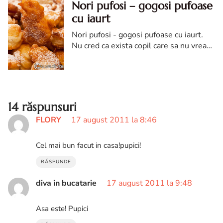
Nori pufosi – gogosi pufoase
cu iaurt
Nori pufosi - gogosi pufoase cu iaurt.
Nu cred ca exista copil care sa nu vrea
sa manance aceste gogosi pufoase, cu
forme ciudate. Si pentru adultii
pofticiosi sunt la fel de apetisante.
14 răspunsuri
FLORY
17 august 2011 la 8:46
Cel mai bun facut in casa!pupici!
RĂSPUNDE
diva in bucatarie
17 august 2011 la 9:48
Asa este! Pupici