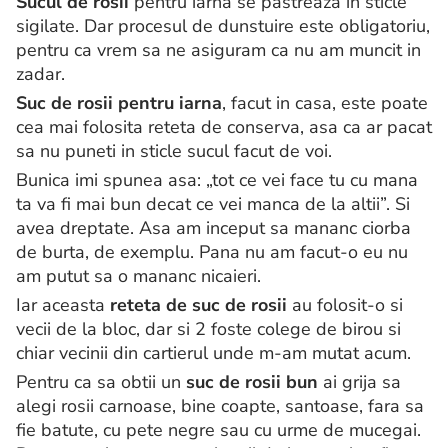
Sucul de rosii
pentru iarna se pastreaza in sticle
sigilate. Dar procesul de dunstuire este obligatoriu,
pentru ca vrem sa ne asiguram ca nu am muncit in
zadar.
Suc de rosii pentru iarna
, facut in casa, este poate
cea mai folosita reteta de conserva, asa ca ar pacat
sa nu puneti in sticle sucul facut de voi.
Bunica imi spunea asa: „tot ce vei face tu cu mana
ta va fi mai bun decat ce vei manca de la altii”. Si
avea dreptate. Asa am inceput sa mananc ciorba
de burta, de exemplu. Pana nu am facut-o eu nu
am putut sa o mananc nicaieri.
Iar aceasta
reteta de suc de rosii
au folosit-o si
vecii de la bloc, dar si 2 foste colege de birou si
chiar vecinii din cartierul unde m-am mutat acum.
Pentru ca sa obtii un
suc de rosii bun
ai grija sa
alegi rosii carnoase, bine coapte, santoase, fara sa
fie batute, cu pete negre sau cu urme de mucegai.