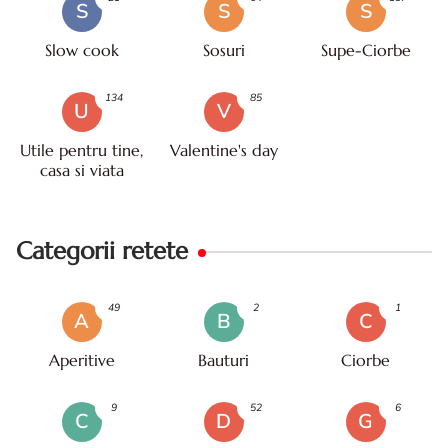
S
S
S
Slow cook
Sosuri
Supe-Ciorbe
134
85
U
V
Utile pentru tine,
Valentine's day
casa si viata
Categorii retete
49
2
1
A
B
C
Aperitive
Bauturi
Ciorbe
9
52
6
C
D
G