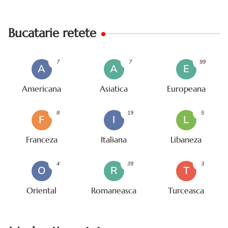
Bucatarie retete
7
7
99
A
A
E
Americana
Asiatica
Europeana
8
19
5
F
I
L
Franceza
Italiana
Libaneza
4
39
3
O
R
T
Oriental
Romaneasca
Turceasca