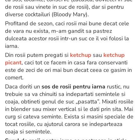
de rosii sau vinete in suc de rosii), dar si pentru
diverse cocktailuri (Bloody Mary).
Profitand de sezon, caci rosii mai bune decat cele
de vara nu exista, m-am gandit sa pastrez
dulceata acestor rosii intr-un suc ce il voi folosi la
iarna.
Din rosii putem pregati si
ketchup
sau
ketchup
picant
, caci tot ce facem in casa fara conservanti
este de zeci de ori mai bun decat ceea ce gasim in
comert.
Daca doriti un
sos de rosii pentru iarna
rustic, nu
trebuie sa va chinuiti sa indepartati semintele si
coaja, obtineti genul de suc „pasatta”. Mixati rosiile
in blender sau mixer vertical si le dati prin sita. Mai
curg si cateva seminte. Exista si masini speciale de
tocat rosiile, cu ajutorul carora se indeparteaza
coaja si semintele.