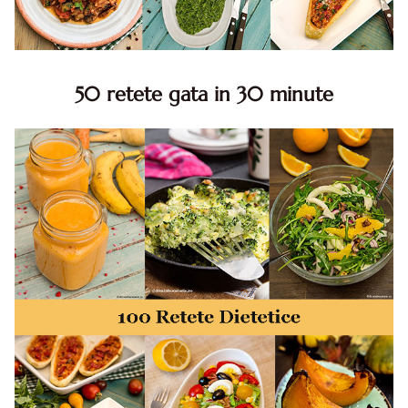
50 retete gata in 30 minute
50 retete gata in 30 minute. 50 idei retete gata in 30
minute. Retete rapide. Retete rapide de mancare. Idei
retete mancare rapid