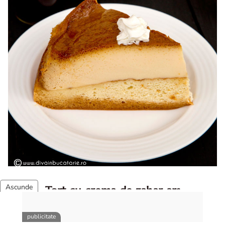
Tort cu crema de zahar ars
Tort cu crema de zahar ars, reteta veche, din caietul
bunicii. Desi este o reteta veche ramane are inca mare
succes. Acest tort cu crema de zahar ars este unul