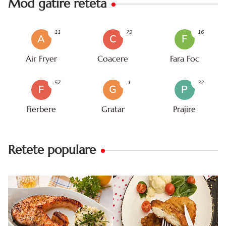
Mod gatire reteta
11
79
16
A
C
F
Air Fryer
Coacere
Fara Foc
57
1
32
F
G
P
Fierbere
Gratar
Prajire
Retete populare