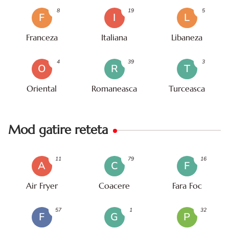
8
19
5
F
I
L
Franceza
Italiana
Libaneza
4
39
3
O
R
T
Oriental
Romaneasca
Turceasca
Mod gatire reteta
11
79
16
A
C
F
Air Fryer
Coacere
Fara Foc
57
1
32
F
G
P