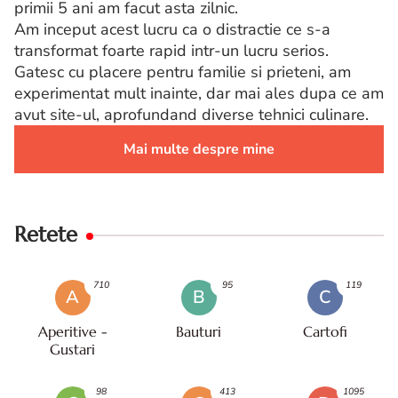
primii 5 ani am facut asta zilnic.
Am inceput acest lucru ca o distractie ce s-a
transformat foarte rapid intr-un lucru serios.
Gatesc cu placere pentru familie si prieteni, am
experimentat mult inainte, dar mai ales dupa ce am
avut site-ul, aprofundand diverse tehnici culinare.
Mai multe despre mine
Retete
710
95
119
A
B
C
Aperitive -
Bauturi
Cartofi
Gustari
98
413
1095