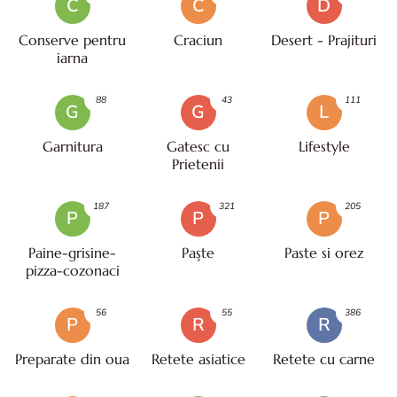
C
C
D
Conserve pentru
Craciun
Desert - Prajituri
iarna
88
43
111
G
G
L
Garnitura
Gatesc cu
Lifestyle
Prietenii
187
321
205
P
P
P
Paine-grisine-
Paşte
Paste si orez
pizza-cozonaci
56
55
386
P
R
R
Preparate din oua
Retete asiatice
Retete cu carne