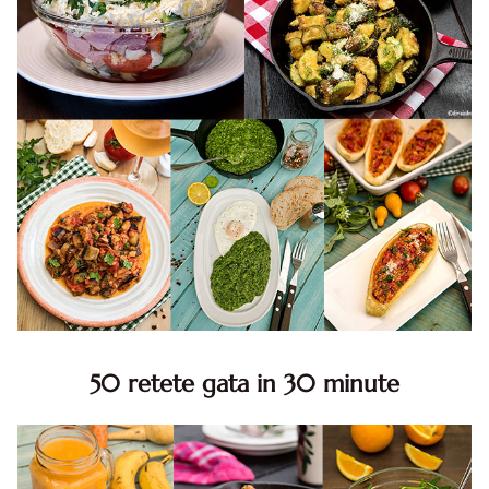
50 retete gata in 30 minute
50 retete gata in 30 minute. 50 idei retete gata in 30
minute. Retete rapide. Retete rapide de mancare. Idei
retete mancare rapid