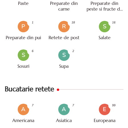
Paste
Preparate din
Preparate din
carne
peste si fructe de
mare
1
18
16
P
R
S
Preparate din pui
Retete de post
Salate
6
2
S
S
Sosuri
Supa
Bucatarie retete
7
7
99
A
A
E
Americana
Asiatica
Europeana