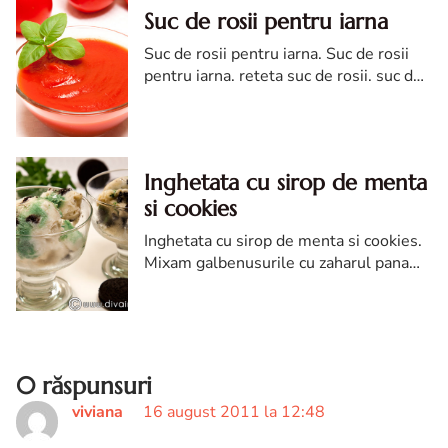
Suc de rosii pentru iarna
Suc de rosii pentru iarna. Suc de rosii
pentru iarna. reteta suc de rosii. suc de
rosii reteta pentru iarna. Suc de rosii
diva in bucatarie. suc din rosii
Inghetata cu sirop de menta
si cookies
Inghetata cu sirop de menta si cookies.
Mixam galbenusurile cu zaharul pana
devin o spuma deschisa la culoare.
Separat, intr-o craticioara incalzim
laptele si smantana pana la punctul de
fierbere.
0 răspunsuri
viviana
16 august 2011 la 12:48