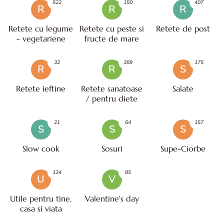
522
150
407
R
R
R
Retete cu legume
Retete cu peste si
Retete de post
- vegetariene
fructe de mare
32
389
175
R
R
S
Retete ieftine
Retete sanatoase
Salate
/ pentru diete
21
64
157
S
S
S
Slow cook
Sosuri
Supe-Ciorbe
134
85
U
V
Utile pentru tine,
Valentine's day
casa si viata