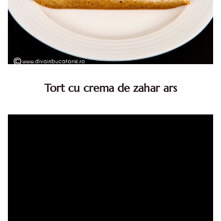
Tort cu crema de zahar ars
Tort cu crema de zahar ars, reteta veche, din caietul
bunicii. Desi este o reteta veche ramane are inca mare
succes. Acest tort cu crema de zahar ars este unul
din acele torturi...