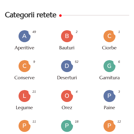
Categorii retete
49
2
1
A
B
C
Aperitive
Bauturi
Ciorbe
9
52
6
C
D
G
Conserve
Deserturi
Garnitura
21
4
3
L
O
P
Legume
Orez
Paine
11
18
12
P
P
P