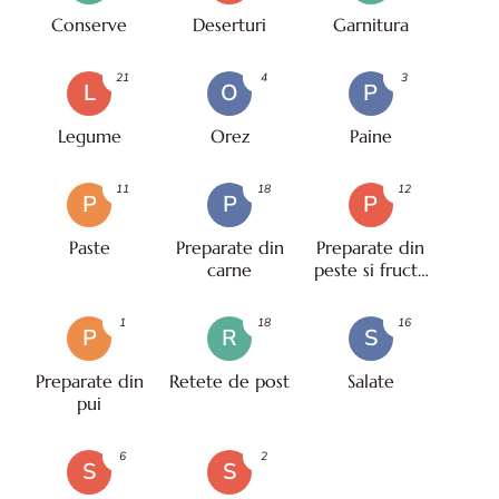
Conserve
Deserturi
Garnitura
21
4
3
L
O
P
Legume
Orez
Paine
11
18
12
P
P
P
Paste
Preparate din
Preparate din
carne
peste si fructe
de mare
1
18
16
P
R
S
Preparate din
Retete de post
Salate
pui
6
2
S
S