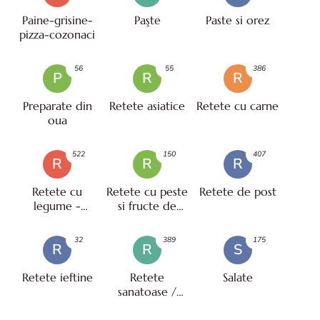
Paine-grisine-
Paşte
Paste si orez
pizza-cozonaci
56
55
386
P
R
R
Preparate din
Retete asiatice
Retete cu carne
oua
522
150
407
R
R
R
Retete cu
Retete cu peste
Retete de post
legume -
si fructe de
vegetariene
mare
32
389
175
R
R
S
Retete ieftine
Retete
Salate
sanatoase /
pentru diete