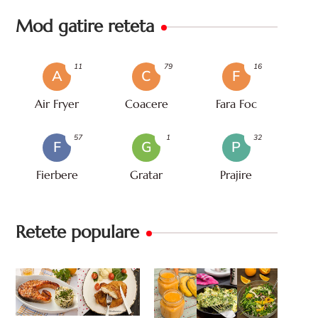
Mod gatire reteta
11
79
16
A
C
F
Air Fryer
Coacere
Fara Foc
57
1
32
F
G
P
Fierbere
Gratar
Prajire
Retete populare