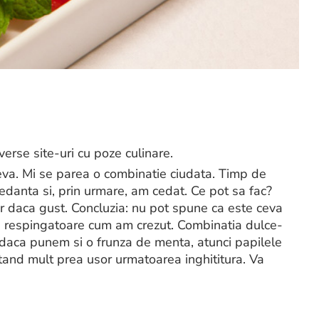
erse site-uri cu poze culinare.
va. Mi se parea o combinatie ciudata. Timp de
danta si, prin urmare, am cedat. Ce pot sa fac?
r daca gust. Concluzia: nu pot spune ca este ceva
e respingatoare cum am crezut. Combinatia dulce-
r daca punem si o frunza de menta, atunci papilele
tand mult prea usor urmatoarea inghititura. Va