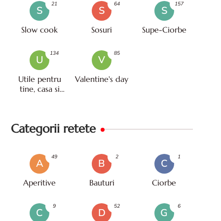
21
64
157
S
S
S
Slow cook
Sosuri
Supe-Ciorbe
134
85
U
V
Utile pentru
Valentine's day
tine, casa si
viata
Categorii retete
49
2
1
A
B
C
Aperitive
Bauturi
Ciorbe
9
52
6
C
D
G