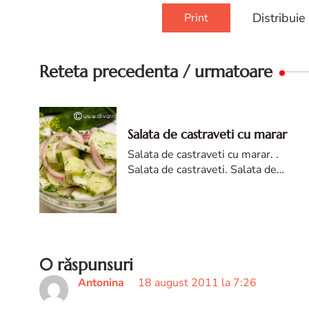
Distribuie
Print
Reteta precedenta / urmatoare
Salata de castraveti cu marar
Salata de castraveti cu marar. .
Salata de castraveti. Salata de
castraveti cu marar. reteta salata de
castraveti. Salata de castraveti diva
in bucatarie
0 răspunsuri
Antonina
18 august 2011 la 7:26