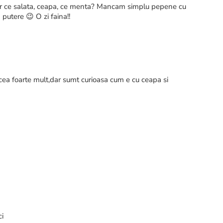
Dar ce salata, ceapa, ce menta? Mancam simplu pepene cu
putere 😉 O zi faina!!
ea foarte mult,dar sumt curioasa cum e cu ceapa si
ci