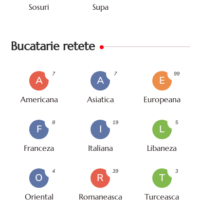
Sosuri
Supa
Bucatarie retete
7
7
99
A
A
E
Americana
Asiatica
Europeana
8
19
5
F
I
L
Franceza
Italiana
Libaneza
4
39
3
O
R
T
Oriental
Romaneasca
Turceasca