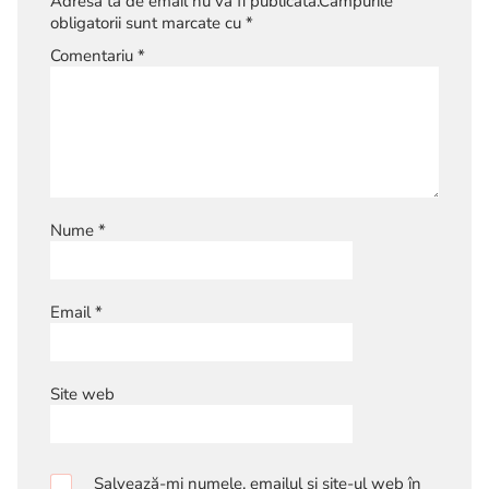
Adresa ta de email nu va fi publicată.
Câmpurile
obligatorii sunt marcate cu
*
Comentariu
*
Nume
*
Email
*
Site web
Salvează-mi numele, emailul și site-ul web în