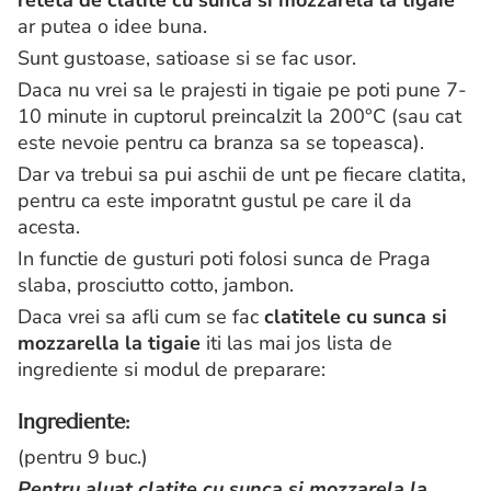
reteta de clatite cu sunca si mozzarela la tigaie
ar putea o idee buna.
Sunt gustoase, satioase si se fac usor.
Daca nu vrei sa le prajesti in tigaie pe poti pune 7-
10 minute in cuptorul preincalzit la 200°C (sau cat
este nevoie pentru ca branza sa se topeasca).
Dar va trebui sa pui aschii de unt pe fiecare clatita,
pentru ca este imporatnt gustul pe care il da
acesta.
In functie de gusturi poti folosi sunca de Praga
slaba, prosciutto cotto, jambon.
Daca vrei sa afli cum se fac
clatitele cu sunca si
mozzarella la tigaie
iti las mai jos lista de
ingrediente si modul de preparare:
Ingrediente:
(pentru 9 buc.)
Pentru aluat clatite cu sunca si mozzarela la