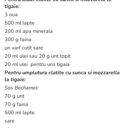
tigaie:
3 oua
500 ml lapte
200 ml apa minerala
300 g faina
un varf cutit sare
20 ml ulei sau 20 g unt topit
20 ml ulei pentru uns tigaia
Pentru umplutura clatite cu sunca si mozzarella
la tigaie:
Sos Bechamel:
70 g unt
70 g faina
500 ml lapte
sare