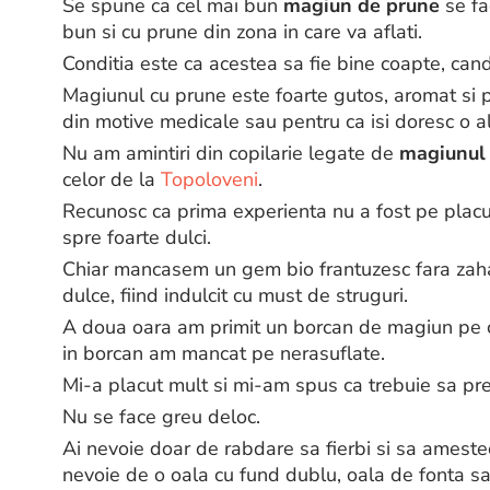
Se spune ca cel mai bun
magiun de prune
se fa
bun si cu prune din zona in care va aflati.
Conditia este ca acestea sa fie bine coapte, cand
Magiunul cu prune este foarte gutos, aromat si 
din motive medicale sau pentru ca isi doresc o al
Nu am amintiri din copilarie legate de
magiunul 
celor de la
Topoloveni
.
Recunosc ca prima experienta nu a fost pe placul 
spre foarte dulci.
Chiar mancasem un gem bio frantuzesc fara zahar 
dulce, fiind indulcit cu must de struguri.
A doua oara am primit un borcan de magiun pe ca
in borcan am mancat pe nerasuflate.
Mi-a placut mult si mi-am spus ca trebuie sa pre
Nu se face greu deloc.
Ai nevoie doar de rabdare sa fierbi si sa amestec
nevoie de o oala cu fund dublu, oala de fonta s