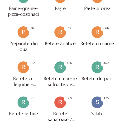
Paine-grisine-
Paşte
Paste si orez
pizza-cozonaci
56
55
386
P
R
R
Preparate din
Retete asiatice
Retete cu carne
oua
522
150
407
R
R
R
Retete cu
Retete cu peste
Retete de post
legume -
si fructe de
vegetariene
mare
32
389
175
R
R
S
Retete ieftine
Retete
Salate
sanatoase /
pentru diete