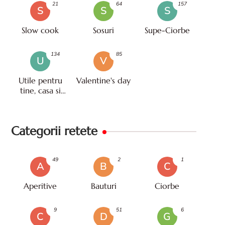
21
64
157
S
S
S
Slow cook
Sosuri
Supe-Ciorbe
134
85
U
V
Utile pentru
Valentine's day
tine, casa si
viata
Categorii retete
49
2
1
A
B
C
Aperitive
Bauturi
Ciorbe
9
51
6
C
D
G