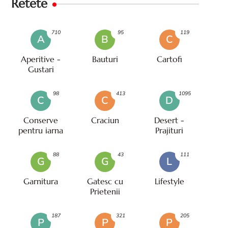
Retete
710
95
119
A
B
C
Aperitive -
Bauturi
Cartofi
Gustari
98
413
1095
C
C
D
Conserve
Craciun
Desert -
pentru iarna
Prajituri
88
43
111
G
G
L
Garnitura
Gatesc cu
Lifestyle
Prietenii
187
321
205
P
P
P