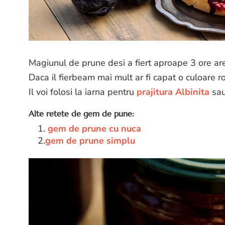
Magiunul de prune desi a fiert aproape 3 ore are
Daca il fierbeam mai mult ar fi capat o culoare 
Il voi folosi la iarna pentru
prajitura Albinita
sau
Alte retete de gem de pune:
1.
gem de prune cu nuca
2.
gem de prune simplu