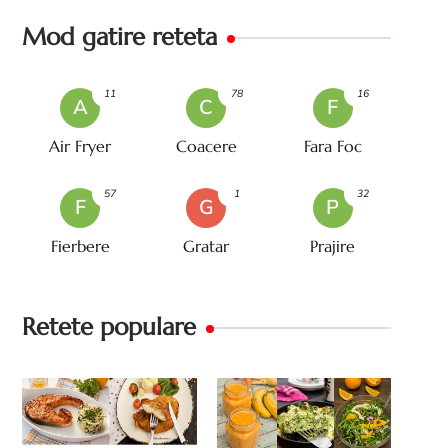
Mod gatire reteta
11
78
16
A
C
F
Air Fryer
Coacere
Fara Foc
57
1
32
F
G
P
Fierbere
Gratar
Prajire
Retete populare