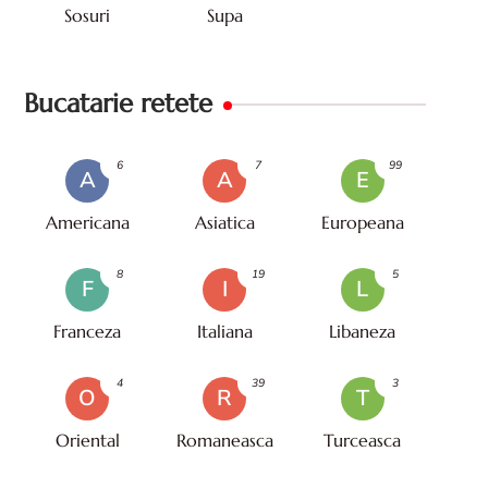
Sosuri
Supa
Bucatarie retete
6
7
99
A
A
E
Americana
Asiatica
Europeana
8
19
5
F
I
L
Franceza
Italiana
Libaneza
4
39
3
O
R
T
Oriental
Romaneasca
Turceasca