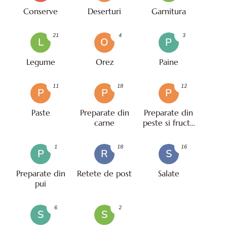
Conserve
Deserturi
Garnitura
21
4
3
L
O
P
Legume
Orez
Paine
11
18
12
P
P
P
Paste
Preparate din
Preparate din
carne
peste si fructe
de mare
1
18
16
P
R
S
Preparate din
Retete de post
Salate
pui
6
2
S
S