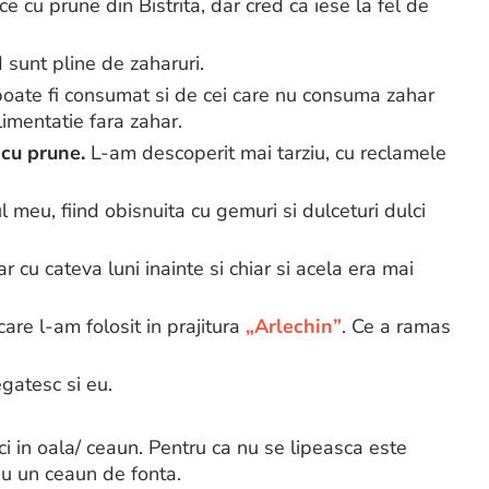
ce cu prune din Bistrita, dar cred ca iese la fel de
 sunt pline de zaharuri.
poate fi consumat si de cei care nu consuma zahar
imentatie fara zahar.
cu prune.
L-am descoperit mai tarziu, cu reclamele
meu, fiind obisnuita cu gemuri si dulceturi dulci
cu cateva luni inainte si chiar si acela era mai
re l-am folosit in prajitura
„Arlechin”
. Ce a ramas
gatesc si eu.
i in oala/ ceaun. Pentru ca nu se lipeasca este
au un ceaun de fonta.