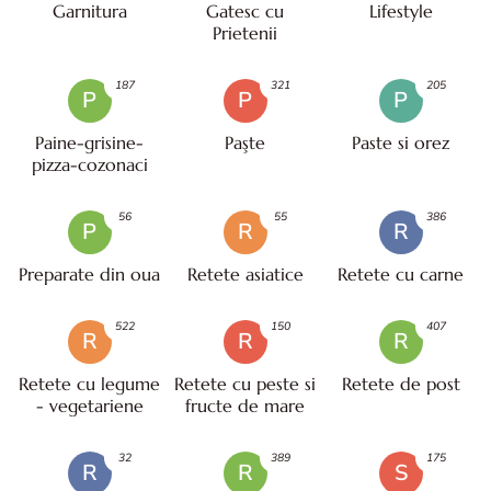
Garnitura
Gatesc cu
Lifestyle
Prietenii
187
321
205
P
P
P
Paine-grisine-
Paşte
Paste si orez
pizza-cozonaci
56
55
386
P
R
R
Preparate din oua
Retete asiatice
Retete cu carne
522
150
407
R
R
R
Retete cu legume
Retete cu peste si
Retete de post
- vegetariene
fructe de mare
32
389
175
R
R
S