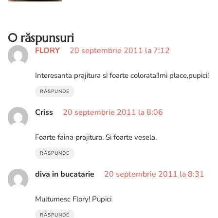
crema de conopida, reteta supa crema
de conopida, cea mai buna supa crema
de conopida, cum se face supa crema de
conopida
0 răspunsuri
FLORY
20 septembrie 2011 la 7:12
Interesanta prajitura si foarte colorata!Imi place,pupici!
RĂSPUNDE
Criss
20 septembrie 2011 la 8:06
Foarte faina prajitura. Si foarte vesela.
RĂSPUNDE
diva in bucatarie
20 septembrie 2011 la 8:31
Multumesc Flory! Pupici
RĂSPUNDE