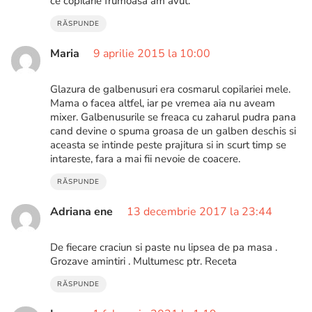
ce copilarie frumoasa am avut.
RĂSPUNDE
Maria
9 aprilie 2015 la 10:00
Glazura de galbenusuri era cosmarul copilariei mele.
Mama o facea altfel, iar pe vremea aia nu aveam
mixer. Galbenusurile se freaca cu zaharul pudra pana
cand devine o spuma groasa de un galben deschis si
aceasta se intinde peste prajitura si in scurt timp se
intareste, fara a mai fii nevoie de coacere.
RĂSPUNDE
Adriana ene
13 decembrie 2017 la 23:44
De fiecare craciun si paste nu lipsea de pa masa .
Grozave amintiri . Multumesc ptr. Receta
RĂSPUNDE