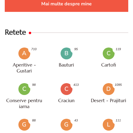
Mai multe despre mine
Retete
710
95
119
A
B
C
Aperitive -
Bauturi
Cartofi
Gustari
98
413
1095
C
C
D
Conserve pentru
Craciun
Desert - Prajituri
iarna
88
43
111
G
G
L