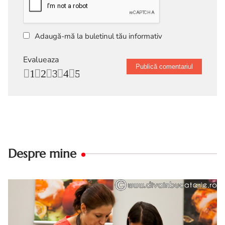
Adaugă-mă la buletinul tău informativ
Evalueaza
1
2
3
4
5
Despre mine