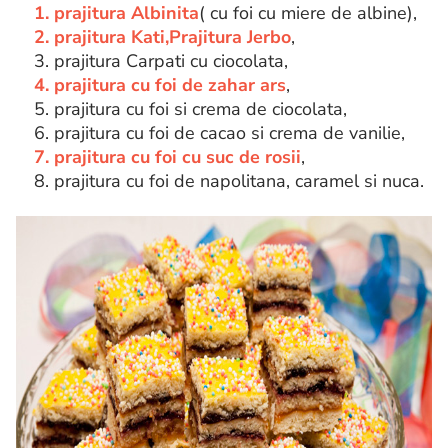
1. prajitura Albinita
( cu foi cu miere de albine),
2. prajitura Kati,
Prajitura Jerbo
,
3. prajitura Carpati cu ciocolata,
4. prajitura cu foi de zahar ars
,
5. prajitura cu foi si crema de ciocolata,
6. prajitura cu foi de cacao si crema de vanilie,
7. prajitura cu foi cu suc de rosii
,
8. prajitura cu foi de napolitana, caramel si nuca.