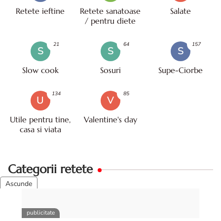
Retete ieftine
Retete sanatoase
Salate
/ pentru diete
21
64
157
S
S
S
Slow cook
Sosuri
Supe-Ciorbe
134
85
U
V
Utile pentru tine,
Valentine's day
casa si viata
Categorii retete
49
2
1
A
B
C