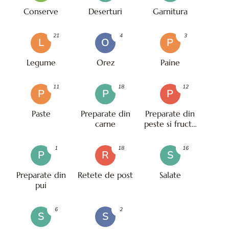
Conserve
Deserturi
Garnitura
21
4
3
L
O
P
Legume
Orez
Paine
11
18
12
P
P
P
Paste
Preparate din
Preparate din
carne
peste si fructe
de mare
1
18
16
P
R
S
Preparate din
Retete de post
Salate
pui
6
2
S
S