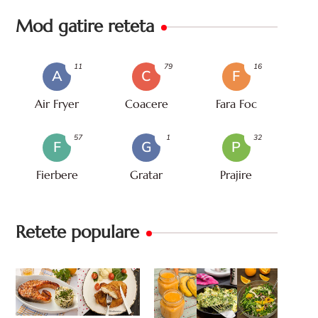
Mod gatire reteta
11
79
16
A
C
F
Air Fryer
Coacere
Fara Foc
57
1
32
F
G
P
Fierbere
Gratar
Prajire
Retete populare