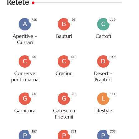
Retete
710
95
119
A
B
C
Aperitive -
Bauturi
Cartofi
Gustari
98
413
1095
C
C
D
Conserve
Craciun
Desert -
pentru iarna
Prajituri
88
43
111
G
G
L
Garnitura
Gatesc cu
Lifestyle
Prietenii
187
321
205
P
P
P