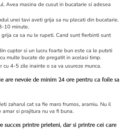
rul. Avea masina de cusut in bucatarie si adesea
dul unei tavi aveti grija sa nu plecati din bucatarie.
 8-10 minute.
rija ca sa nu le rupeti. Cand sunt fierbinti sunt
in cuptor si un lucru foarte bun este ca le puteti
 cu multe bucate de pregatit in acelasi timp.
or cu 4-5 zile inainte o sa va usureze munca.
lie are nevoie de minim 24 ore pentru ca foile sa
eti zaharul cat sa fie maro frumos, aramiu. Nu il
 amar si prajitura nu va fi buna.
 succes printre prieteni, dar si printre cei care