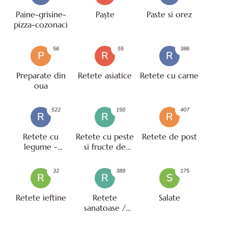
Paine-grisine-
Paşte
Paste si orez
pizza-cozonaci
56
55
386
P
R
R
Preparate din
Retete asiatice
Retete cu carne
oua
522
150
407
R
R
R
Retete cu
Retete cu peste
Retete de post
legume -
si fructe de
vegetariene
mare
32
389
175
R
R
S
Retete ieftine
Retete
Salate
sanatoase /
pentru diete