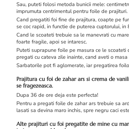
Sau, puteti folosi metoda bunicii mele: centimet
imprumuta centrimentul pentru foile de prajituri.
Cand pregatiti foi fine de prajitura, coapte pe fun
se coc rapid, in functie de puterea cuptorului, in
Cand le scoateti trebuie sa le manevrati cu mare g
foarte fragile, apoi se intaresc.
Puteti suprapune foile pe masura ce le scoateti d
pregati cu cateva zile inainte, cand aveti o masa
Sarbatorile pot fi aglomerate, iar pregatirea foil
Prajitura cu foi de zahar ars si crema de vani
se fragezeasca.
Dupa 36 de ore deja este perfecta!
Pentru a pregati foile de zahar ars trebuie sa ard
lasati sa devina maro inchis, spre negru caci este
Alte prajituri cu foi pregatite de mine cu mare