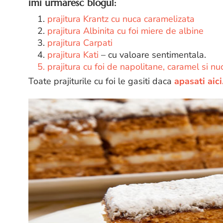
imi urmaresc blogul:
1.
prajitura Krantz cu nuca caramelizata
2.
prajitura Albinita cu foi miere de albine
3.
prajitura Carpati
4.
prajitura Kati
– cu valoare sentimentala.
5. prajitura cu foi de napolitane, caramel si nu
Toate prajiturile cu foi le gasiti daca
apasati aici