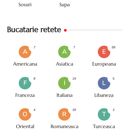
Sosuri
Supa
Bucatarie retete
7
7
99
A
A
E
Americana
Asiatica
Europeana
8
19
5
F
I
L
Franceza
Italiana
Libaneza
4
39
3
O
R
T
Oriental
Romaneasca
Turceasca