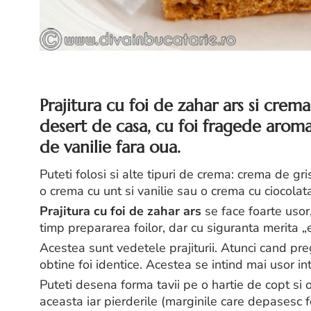
Prajitura cu foi de zahar ars si crema
desert de casa, cu foi fragede aroma
de vanilie fara oua.
Puteti folosi si alte tipuri de crema: crema de g
o crema cu unt si vanilie sau o crema cu ciocolat
Prajitura cu foi de zahar ars
se face foarte usor
timp prepararea foilor, dar cu siguranta merita „e
Acestea sunt vedetele prajiturii. Atunci cand preg
obtine foi identice. Acestea se intind mai usor in
Puteti desena forma tavii pe o hartie de copt si o
aceasta iar pierderile (marginile care depasesc fo