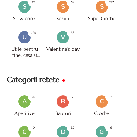
21
64
157
S
S
S
Slow cook
Sosuri
Supe-Ciorbe
134
85
U
V
Utile pentru
Valentine's day
tine, casa si
viata
Categorii retete
49
2
1
A
B
C
Aperitive
Bauturi
Ciorbe
9
52
6
C
D
G