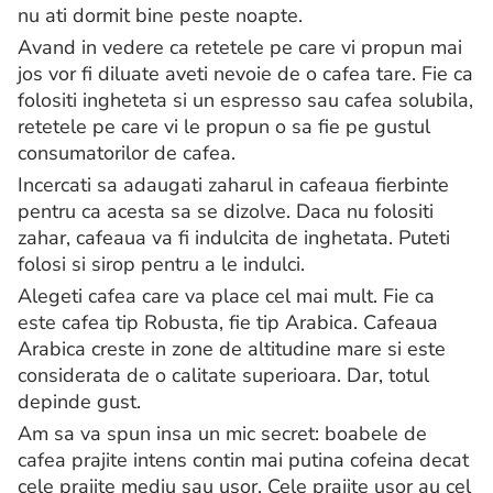
nu ati dormit bine peste noapte.
Avand in vedere ca retetele pe care vi propun mai
jos vor fi diluate aveti nevoie de o cafea tare. Fie ca
folositi ingheteta si un espresso sau cafea solubila,
retetele pe care vi le propun o sa fie pe gustul
consumatorilor de cafea.
Incercati sa adaugati zaharul in cafeaua fierbinte
pentru ca acesta sa se dizolve. Daca nu folositi
zahar, cafeaua va fi indulcita de inghetata. Puteti
folosi si sirop pentru a le indulci.
Alegeti cafea care va place cel mai mult. Fie ca
este cafea tip Robusta, fie tip Arabica. Cafeaua
Arabica creste in zone de altitudine mare si este
considerata de o calitate superioara. Dar, totul
depinde gust.
Am sa va spun insa un mic secret: boabele de
cafea prajite intens contin mai putina cofeina decat
cele prajite mediu sau usor. Cele prajite usor au cel