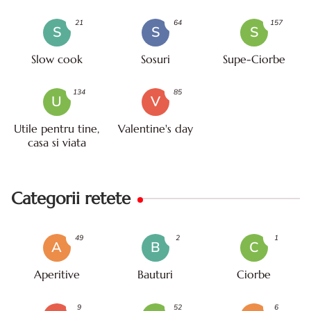
21
64
157
S
S
S
Slow cook
Sosuri
Supe-Ciorbe
134
85
U
V
Utile pentru tine,
Valentine's day
casa si viata
Categorii retete
49
2
1
A
B
C
Aperitive
Bauturi
Ciorbe
9
52
6