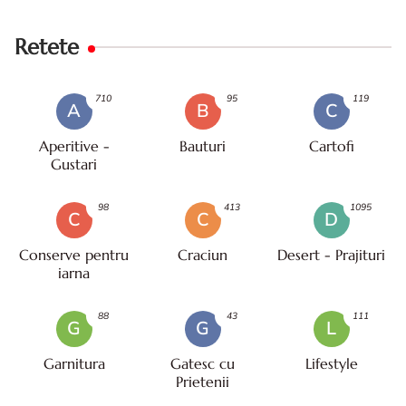
Retete
710
95
119
A
B
C
Aperitive -
Bauturi
Cartofi
Gustari
98
413
1095
C
C
D
Conserve pentru
Craciun
Desert - Prajituri
iarna
88
43
111
G
G
L
Garnitura
Gatesc cu
Lifestyle
Prietenii