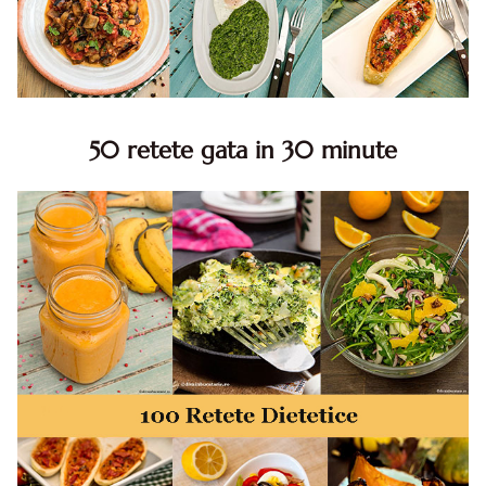
50 retete gata in 30 minute
50 retete gata in 30 minute. 50 idei retete gata in 30
minute. Retete rapide. Retete rapide de mancare. Idei
retete mancare rapid