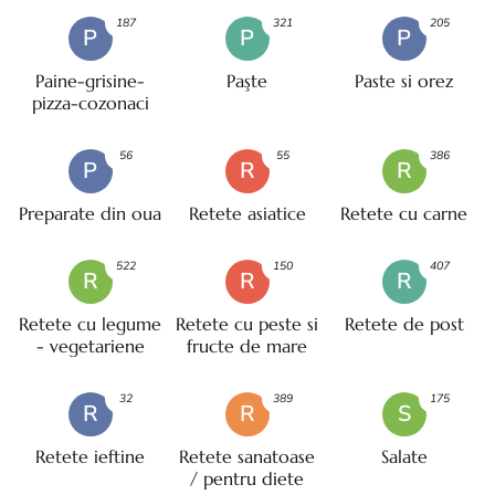
187
321
205
P
P
P
Paine-grisine-
Paşte
Paste si orez
pizza-cozonaci
56
55
386
P
R
R
Preparate din oua
Retete asiatice
Retete cu carne
522
150
407
R
R
R
Retete cu legume
Retete cu peste si
Retete de post
- vegetariene
fructe de mare
32
389
175
R
R
S
Retete ieftine
Retete sanatoase
Salate
/ pentru diete