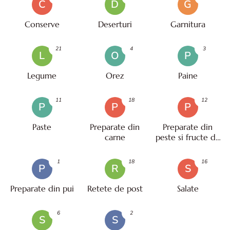
C
D
G
Conserve
Deserturi
Garnitura
21
4
3
L
O
P
Legume
Orez
Paine
11
18
12
P
P
P
Paste
Preparate din
Preparate din
carne
peste si fructe de
mare
1
18
16
P
R
S
Preparate din pui
Retete de post
Salate
6
2
S
S