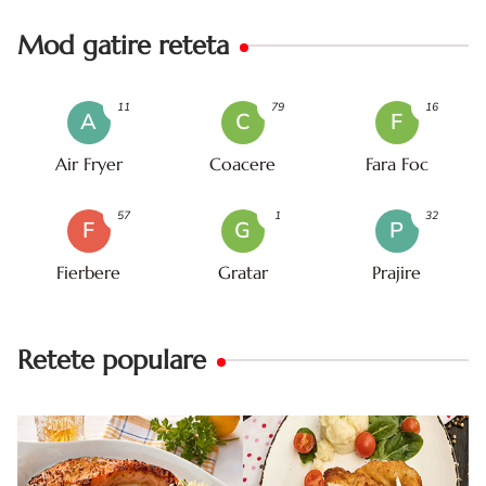
Mod gatire reteta
11
79
16
A
C
F
Air Fryer
Coacere
Fara Foc
57
1
32
F
G
P
Fierbere
Gratar
Prajire
Retete populare