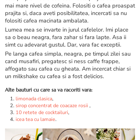
mai mare nivel de cofeina. Folositi o cafea proaspat
prajita si, daca aveti posibilitatea, incercati sa nu
folositi cafea macinata ambalata.
Lumea mea se invarte in jurul cafelelor. Imi place
sa o beau neagra, fara zahar si fara lapte. Asa ii
simt cu adevarat gustul. Dar, vara fac exceptii.
Pe langa cafea simpla, neagra, pe timpul zilei sau
cand musafiri, pregatesc si ness caffe frappe,
affogato sau cafea cu gheata. Am incercat chiar si
un milkshake cu cafea si a fost delicios.
Alte bauturi cu care sa va racoriti vara:
limonada clasica
,
sirop concentrat de coacaze rosii
,
10 retete de cocktailuri
,
icea tea cu lamaie
.