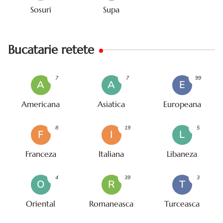
Sosuri
Supa
Bucatarie retete
7
7
99
A
A
E
Americana
Asiatica
Europeana
8
19
5
F
I
L
Franceza
Italiana
Libaneza
4
39
3
O
R
T
Oriental
Romaneasca
Turceasca