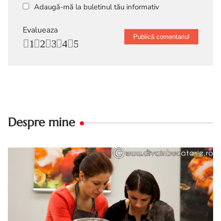
Adaugă-mă la buletinul tău informativ
Evalueaza
1
2
3
4
5
Despre mine