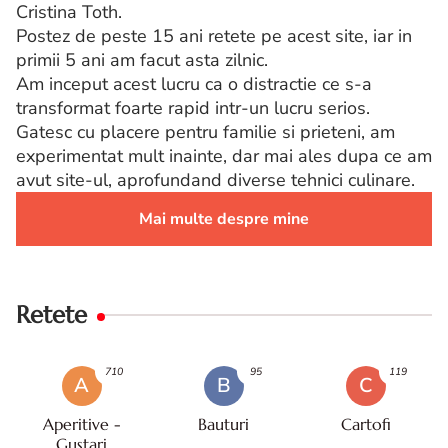
Cristina Toth.
Postez de peste 15 ani retete pe acest site, iar in
primii 5 ani am facut asta zilnic.
Am inceput acest lucru ca o distractie ce s-a
transformat foarte rapid intr-un lucru serios.
Gatesc cu placere pentru familie si prieteni, am
experimentat mult inainte, dar mai ales dupa ce am
avut site-ul, aprofundand diverse tehnici culinare.
Mai multe despre mine
Retete
710
95
119
A
B
C
Aperitive -
Bauturi
Cartofi
Gustari