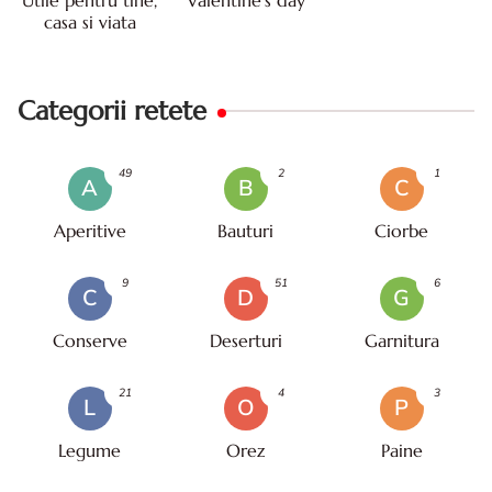
casa si viata
Categorii retete
49
2
1
A
B
C
Aperitive
Bauturi
Ciorbe
9
51
6
C
D
G
Conserve
Deserturi
Garnitura
21
4
3
L
O
P
Legume
Orez
Paine