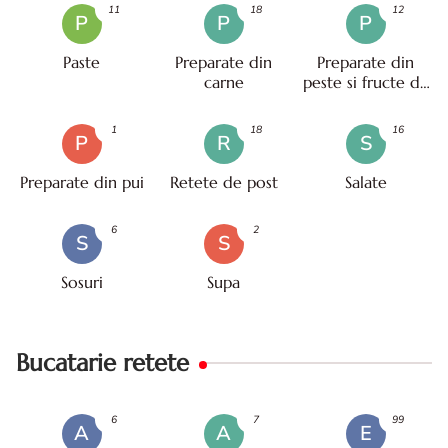
11
18
12
P
P
P
Paste
Preparate din
Preparate din
carne
peste si fructe de
mare
1
18
16
P
R
S
Preparate din pui
Retete de post
Salate
6
2
S
S
Sosuri
Supa
Bucatarie retete
6
7
99
A
A
E