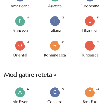
Americana
Asiatica
Europeana
8
19
5
F
I
L
Franceza
Italiana
Libaneza
4
39
3
O
R
T
Oriental
Romaneasca
Turceasca
Mod gatire reteta
11
78
16
A
C
F
Air Fryer
Coacere
Fara Foc