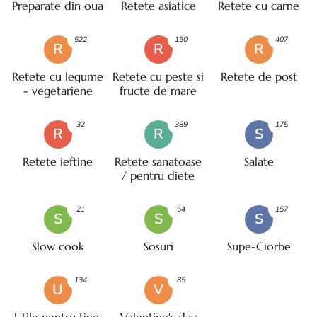
Preparate din oua
Retete asiatice
Retete cu carne
522
150
407
R
R
R
Retete cu legume
Retete cu peste si
Retete de post
- vegetariene
fructe de mare
32
389
175
R
R
S
Retete ieftine
Retete sanatoase
Salate
/ pentru diete
21
64
157
S
S
S
Slow cook
Sosuri
Supe-Ciorbe
134
85
U
V
Utile pentru tine,
Valentine's day