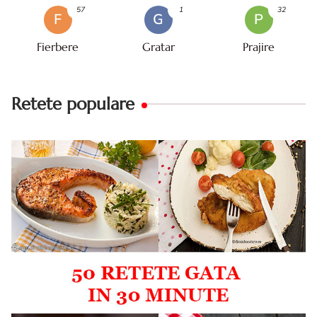
57
1
32
F
G
P
Fierbere
Gratar
Prajire
Retete populare