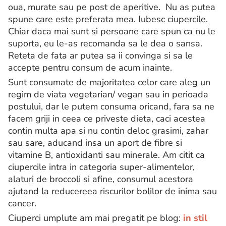
oua, murate sau pe post de aperitive. Nu as putea
spune care este preferata mea. Iubesc ciupercile.
Chiar daca mai sunt si persoane care spun ca nu le
suporta, eu le-as recomanda sa le dea o sansa.
Reteta de fata ar putea sa ii convinga si sa le
accepte pentru consum de acum inainte.
Sunt consumate de majoritatea celor care aleg un
regim de viata vegetarian/ vegan sau in perioada
postului, dar le putem consuma oricand, fara sa ne
facem griji in ceea ce priveste dieta, caci acestea
contin multa apa si nu contin deloc grasimi, zahar
sau sare, aducand insa un aport de fibre si
vitamine B, antioxidanti sau minerale. Am citit ca
ciupercile intra in categoria super-alimentelor,
alaturi de broccoli si afine, consumul acestora
ajutand la reducereea riscurilor bolilor de inima sau
cancer.
Ciuperci umplute am mai pregatit pe blog:
in stil