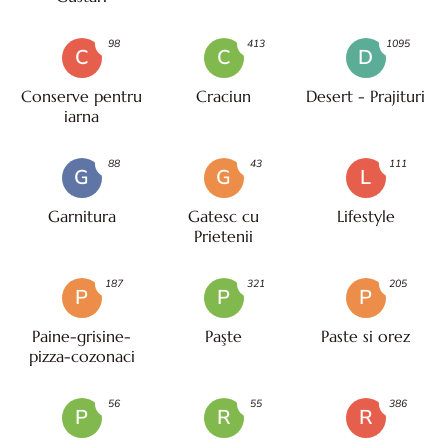
98
413
1095
C
C
D
Conserve pentru
Craciun
Desert - Prajituri
iarna
88
43
111
G
G
L
Garnitura
Gatesc cu
Lifestyle
Prietenii
187
321
205
P
P
P
Paine-grisine-
Paşte
Paste si orez
pizza-cozonaci
56
55
386
P
R
R