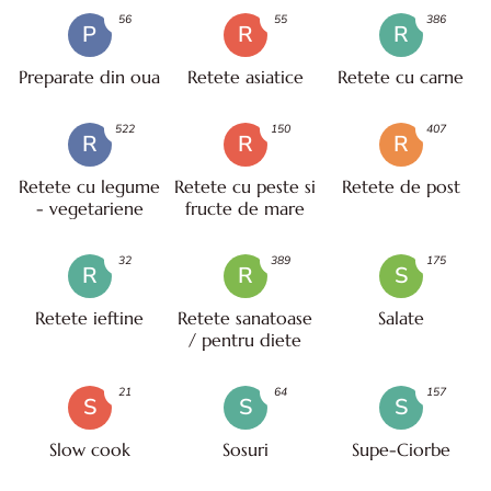
56
55
386
P
R
R
Preparate din oua
Retete asiatice
Retete cu carne
522
150
407
R
R
R
Retete cu legume
Retete cu peste si
Retete de post
- vegetariene
fructe de mare
32
389
175
R
R
S
Retete ieftine
Retete sanatoase
Salate
/ pentru diete
21
64
157
S
S
S
Slow cook
Sosuri
Supe-Ciorbe