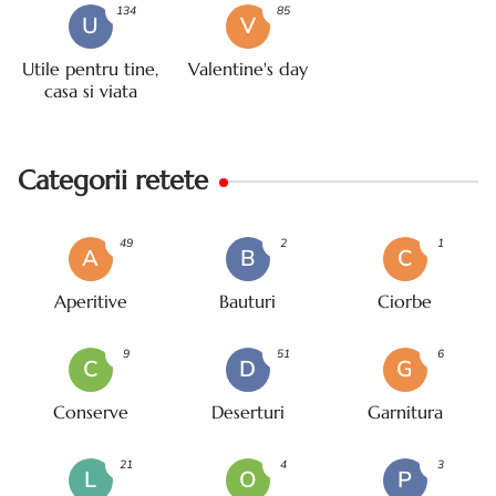
134
85
U
V
Utile pentru tine,
Valentine's day
casa si viata
Categorii retete
49
2
1
A
B
C
Aperitive
Bauturi
Ciorbe
9
51
6
C
D
G
Conserve
Deserturi
Garnitura
21
4
3
L
O
P