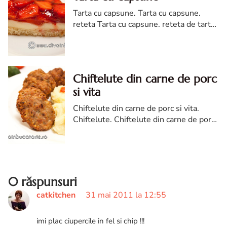
Tarta cu capsune. Tarta cu capsune.
reteta Tarta cu capsune. reteta de tarta
cu capsuni. tarta cu blat pufos si
capsuni. Tarta cu capsune diva in
bucatarie
Chiftelute din carne de porc
si vita
Chiftelute din carne de porc si vita.
Chiftelute. Chiftelute din carne de porc
si vita. Chiftelute carne amestec. reteta
chiftelute. Chiftelute diva in bucatarie
0 răspunsuri
catkitchen
31 mai 2011 la 12:55
imi plac ciupercile in fel si chip !!!