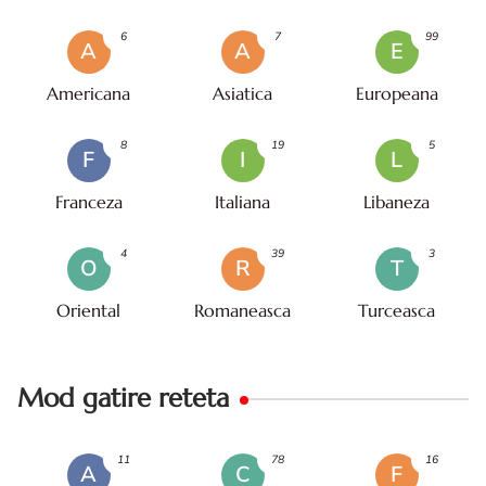
6
7
99
A
A
E
Americana
Asiatica
Europeana
8
19
5
F
I
L
Franceza
Italiana
Libaneza
4
39
3
O
R
T
Oriental
Romaneasca
Turceasca
Mod gatire reteta
11
78
16
A
C
F