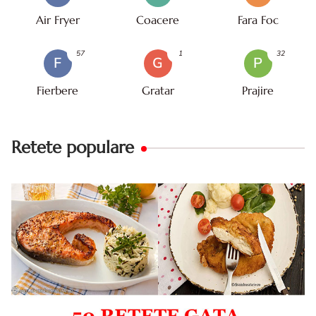
Air Fryer
Coacere
Fara Foc
57
1
32
F
G
P
Fierbere
Gratar
Prajire
Retete populare