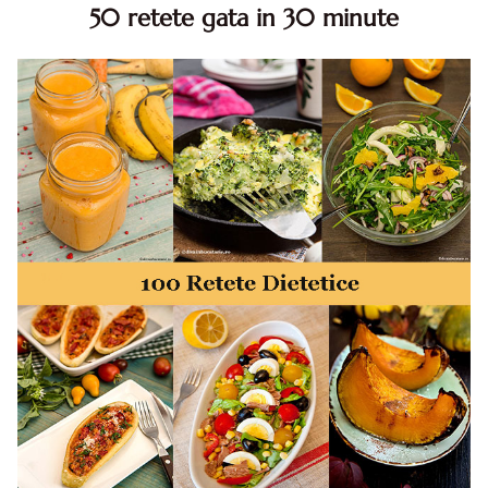
50 retete gata in 30 minute
50 retete gata in 30 minute. 50 idei retete gata in 30
minute. Retete rapide. Retete rapide de mancare. Idei
retete mancare rapid