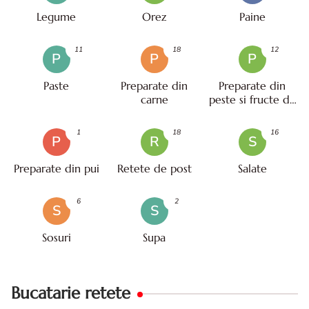
Legume
Orez
Paine
11
18
12
P
P
P
Paste
Preparate din
Preparate din
carne
peste si fructe de
mare
1
18
16
P
R
S
Preparate din pui
Retete de post
Salate
6
2
S
S
Sosuri
Supa
Bucatarie retete