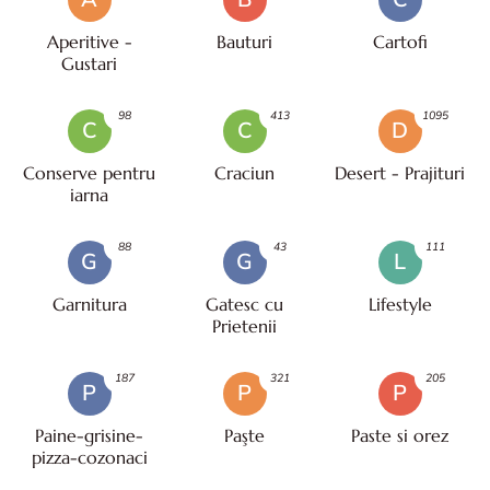
Aperitive -
Bauturi
Cartofi
Gustari
98
413
1095
C
C
D
Conserve pentru
Craciun
Desert - Prajituri
iarna
88
43
111
G
G
L
Garnitura
Gatesc cu
Lifestyle
Prietenii
187
321
205
P
P
P
Paine-grisine-
Paşte
Paste si orez
pizza-cozonaci