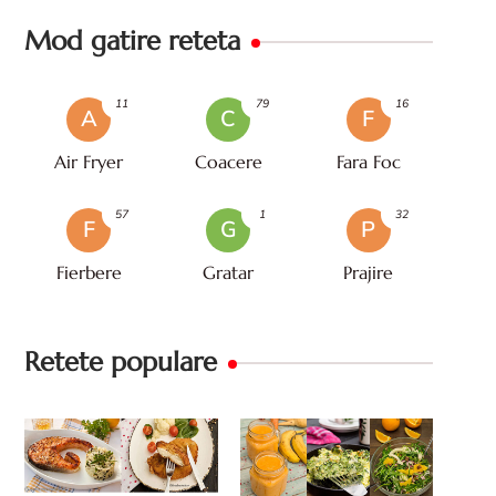
Mod gatire reteta
11
79
16
A
C
F
Air Fryer
Coacere
Fara Foc
57
1
32
F
G
P
Fierbere
Gratar
Prajire
Retete populare