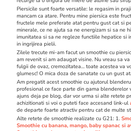
recurge la o lingura de miere de albine sau sirop
Piersicile sunt foarte versatile: le regasim in praj
mancam ca atare. Pentru mine piersica este fruct
fructele mele preferate atat pentru gust cat si pe
minerale, ce ne ajuta sa ne energizam si sa ne h
imunitatea si sa ne regleze functiile hepatice si i
in ingrijirea pielii.
Zilele trecute mi-am facut un smoothie cu piersici
am revenit si am adaugat visine. Nu vreau sa va
fulgii de ovaz, cremozitatea… toate acestea va vo
glumesc! O mica doza de sanatate cu un gust ata
Am pregatit acest smoothie cu ajutorul blenderu
profesional ce face parte din gama blenderelor v
ajuns deja pe blog, dar vor urma si alte retete pr
achizitionati si voi o puteti face accesand link-ul
de departe foarte atractiv pentru cat de multe st
Alte retete de smoothie realizate cu G21: 1.
Smo
Smoothie cu banana, mango, baby spanac si 