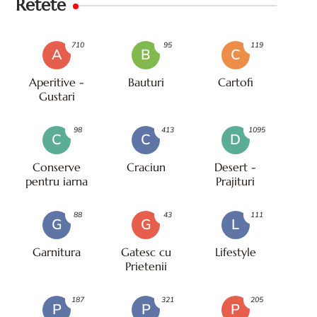
Retete
710
95
119
A
B
C
Aperitive -
Bauturi
Cartofi
Gustari
98
413
1095
C
C
D
Conserve
Craciun
Desert -
pentru iarna
Prajituri
88
43
111
G
G
L
Garnitura
Gatesc cu
Lifestyle
Prietenii
187
321
205
P
P
P