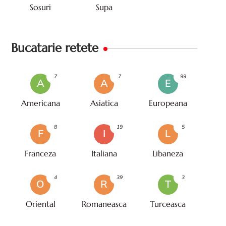
Sosuri
Supa
Bucatarie retete
7
7
99
A
A
E
Americana
Asiatica
Europeana
8
19
5
F
I
L
Franceza
Italiana
Libaneza
4
39
3
O
R
T
Oriental
Romaneasca
Turceasca