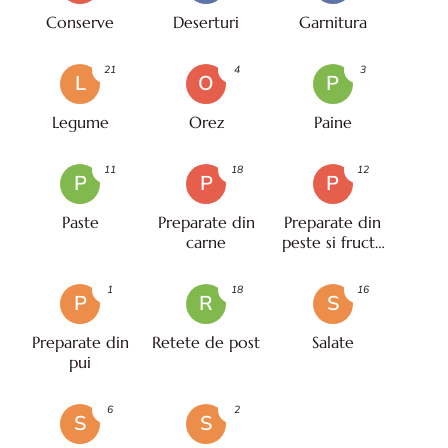
Conserve
Deserturi
Garnitura
21
4
3
L
O
P
Legume
Orez
Paine
11
18
12
P
P
P
Paste
Preparate din
Preparate din
carne
peste si fructe
de mare
1
18
16
P
R
S
Preparate din
Retete de post
Salate
pui
6
2
S
S