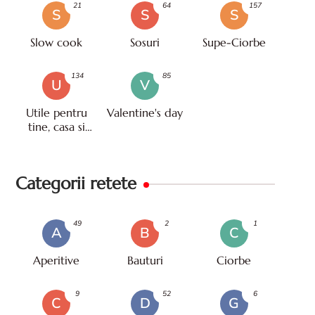
21
64
157
S
S
S
Slow cook
Sosuri
Supe-Ciorbe
134
85
U
V
Utile pentru
Valentine's day
tine, casa si
viata
Categorii retete
49
2
1
A
B
C
Aperitive
Bauturi
Ciorbe
9
52
6
C
D
G