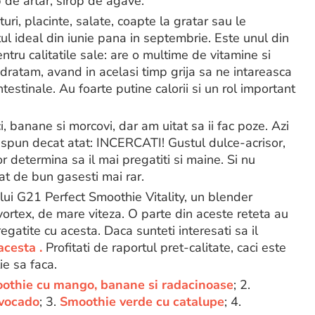
 de artar, sirop de agave.
ituri, placinte, salate, coapte la gratar sau le
ul ideal din iunie pana in septembrie. Este unul din
ntru calitatile sale: are o multime de vitamine si
idratam, avand in acelasi timp grija sa ne intareasca
ntestinale. Au foarte putine calorii si un rol important
, banane si morcovi, dar am uitat sa ii fac poze. Azi
 spun decat atat: INCERCATI! Gustul dulce-acrisor,
r determina sa il mai pregatiti si maine. Si nu
t de bun gasesti mai rar.
lui G21 Perfect Smoothie Vitality, un blender
ortex, de mare viteza. O parte din aceste reteta au
egatite cu acesta. Daca sunteti interesati sa il
acesta .
Profitati de raportul pret-calitate, caci este
ie sa faca.
othie cu mango, banane si radacinoase
; 2.
avocado
; 3.
Smoothie verde cu catalupe
; 4.