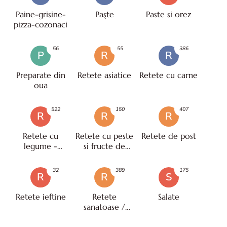
Paine-grisine-
Paşte
Paste si orez
pizza-cozonaci
56
55
386
P
R
R
Preparate din
Retete asiatice
Retete cu carne
oua
522
150
407
R
R
R
Retete cu
Retete cu peste
Retete de post
legume -
si fructe de
vegetariene
mare
32
389
175
R
R
S
Retete ieftine
Retete
Salate
sanatoase /
pentru diete