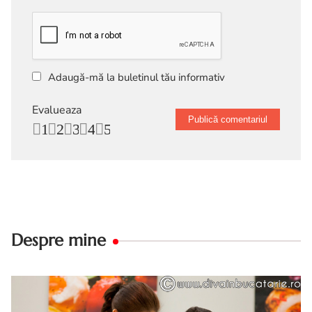
Adaugă-mă la buletinul tău informativ
Evalueaza
1
2
3
4
5
Despre mine