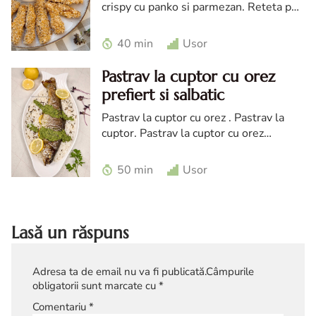
crispy cu panko si parmezan. Reteta pui
crispy cu panko. Pui crispy cu panko
reteta diva. Pui crispy reteta la cuptor
40 min
Usor
Pastrav la cuptor cu orez
prefiert si salbatic
Pastrav la cuptor cu orez . Pastrav la
cuptor. Pastrav la cuptor cu orez
prefiert. reteta pastrav la cuptor cu
orez. pastrav la cuptor cu orez.
50 min
Usor
Lasă un răspuns
Adresa ta de email nu va fi publicată.
Câmpurile
obligatorii sunt marcate cu
*
Comentariu
*