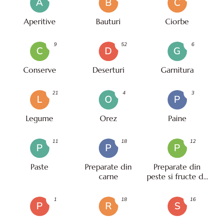
A
B
C
Aperitive
Bauturi
Ciorbe
9
52
6
C
D
G
Conserve
Deserturi
Garnitura
21
4
3
L
O
P
Legume
Orez
Paine
11
18
12
P
P
P
Paste
Preparate din
Preparate din
carne
peste si fructe de
mare
1
18
16
P
R
S