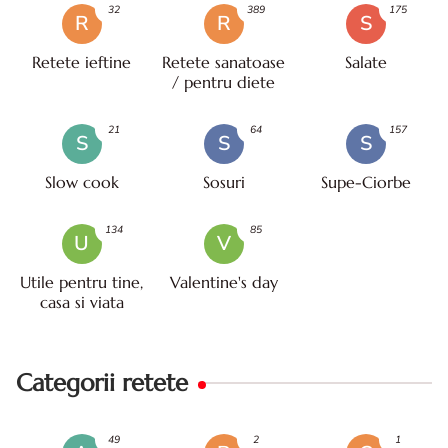
32
389
175
R
R
S
Retete ieftine
Retete sanatoase
Salate
/ pentru diete
21
64
157
S
S
S
Slow cook
Sosuri
Supe-Ciorbe
134
85
U
V
Utile pentru tine,
Valentine's day
casa si viata
Categorii retete
49
2
1