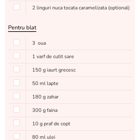
2
linguri
nuca tocata caramelizata
(optional)
Pentru blat
3
oua
1
varf de cutit
sare
150
g
iaurt grecesc
50
ml
lapte
180
g
zahar
300
g
faina
10
g
praf de copt
80
ml
ulei