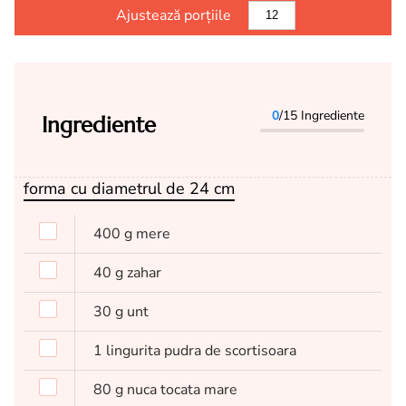
Ajustează porțiile
0
/15 Ingrediente
Ingrediente
forma cu diametrul de 24 cm
400
g
mere
40
g
zahar
30
g
unt
1
lingurita
pudra de scortisoara
80
g
nuca tocata mare