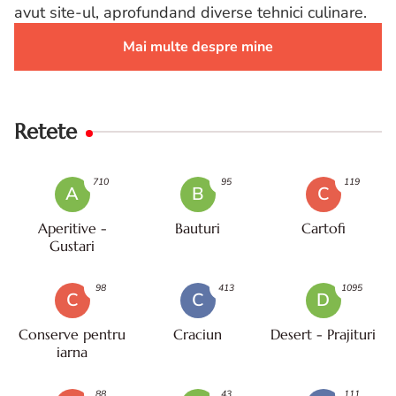
avut site-ul, aprofundand diverse tehnici culinare.
Mai multe despre mine
Retete
710
95
119
A
B
C
Aperitive -
Bauturi
Cartofi
Gustari
98
413
1095
C
C
D
Conserve pentru
Craciun
Desert - Prajituri
iarna
88
43
111