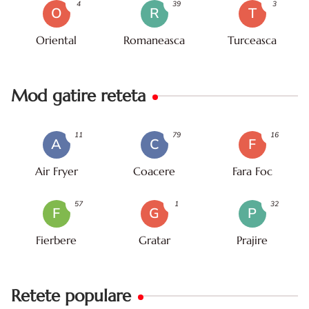
4
39
3
O
R
T
Oriental
Romaneasca
Turceasca
Mod gatire reteta
11
79
16
A
C
F
Air Fryer
Coacere
Fara Foc
57
1
32
F
G
P
Fierbere
Gratar
Prajire
Retete populare