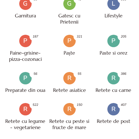
G
G
L
Garnitura
Gatesc cu
Lifestyle
Prietenii
187
321
205
P
P
P
Paine-grisine-
Paşte
Paste si orez
pizza-cozonaci
56
55
386
P
R
R
Preparate din oua
Retete asiatice
Retete cu carne
522
150
407
R
R
R
Retete cu legume
Retete cu peste si
Retete de post
- vegetariene
fructe de mare