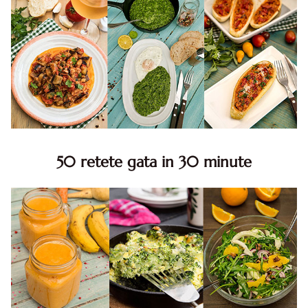
50 retete gata in 30 minute
50 retete gata in 30 minute. 50 idei retete gata in 30
minute. Retete rapide. Retete rapide de mancare. Idei
retete mancare rapid