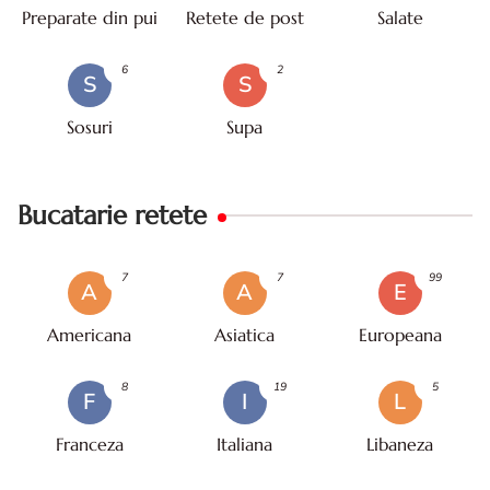
Preparate din pui
Retete de post
Salate
6
2
S
S
Sosuri
Supa
Bucatarie retete
7
7
99
A
A
E
Americana
Asiatica
Europeana
8
19
5
F
I
L
Franceza
Italiana
Libaneza