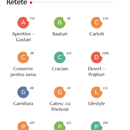
Retete
710
95
119
A
B
C
Aperitive -
Bauturi
Cartofi
Gustari
98
413
1095
C
C
D
Conserve
Craciun
Desert -
pentru iarna
Prajituri
88
43
111
G
G
L
Garnitura
Gatesc cu
Lifestyle
Prietenii
187
321
205
P
P
P