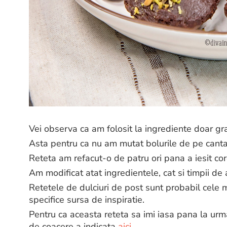
Vei observa ca am folosit la ingrediente doar g
Asta pentru ca nu am mutat bolurile de pe cant
Reteta am refacut-o de patru ori pana a iesit cor
Am modificat atat ingredientele, cat si timpii de
Retetele de dulciuri de post sunt probabil cele m
specifice sursa de inspiratie.
Pentru ca aceasta reteta sa imi iasa pana la ur
de coacere a indicata
aici
.