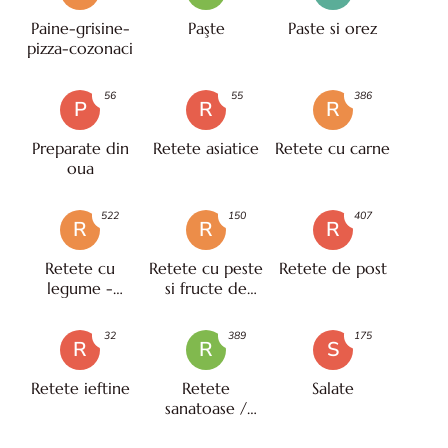
Paine-grisine-
Paşte
Paste si orez
pizza-cozonaci
56
55
386
P
R
R
Preparate din
Retete asiatice
Retete cu carne
oua
522
150
407
R
R
R
Retete cu
Retete cu peste
Retete de post
legume -
si fructe de
vegetariene
mare
32
389
175
R
R
S
Retete ieftine
Retete
Salate
sanatoase /
pentru diete