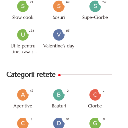
21
64
157
S
S
S
Slow cook
Sosuri
Supe-Ciorbe
134
85
U
V
Utile pentru
Valentine's day
tine, casa si
viata
Categorii retete
49
2
1
A
B
C
Aperitive
Bauturi
Ciorbe
9
51
6
C
D
G