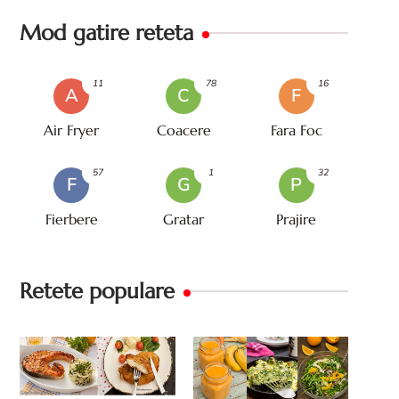
Mod gatire reteta
11
78
16
A
C
F
Air Fryer
Coacere
Fara Foc
57
1
32
F
G
P
Fierbere
Gratar
Prajire
Retete populare