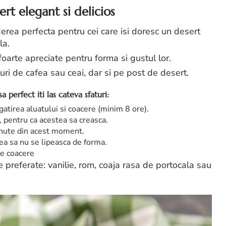
rt elegant si delicios
rea perfecta pentru cei care isi doresc un desert
la.
, foarte apreciate pentru forma si gustul lor.
i de cafea sau ceai, dar si pe post de desert.
perfect iti las cateva sfaturi:
atirea aluatului si coacere (minim 8 ore).
 pentru ca acestea sa creasca.
inute din acest moment.
tea sa nu se lipeasca de forma.
de coacere
 preferate: vanilie, rom, coaja rasa de portocala sau