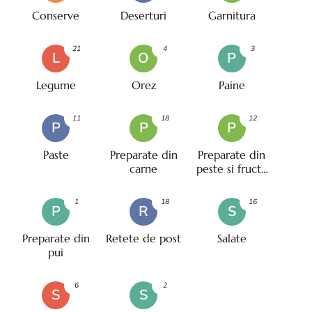
Conserve
Deserturi
Garnitura
21
4
3
L
O
P
Legume
Orez
Paine
11
18
12
P
P
P
Paste
Preparate din
Preparate din
carne
peste si fructe
de mare
1
18
16
P
R
S
Preparate din
Retete de post
Salate
pui
6
2
S
S