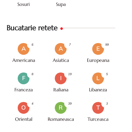
Sosuri
Supa
Bucatarie retete
6
7
99
A
A
E
Americana
Asiatica
Europeana
8
19
5
F
I
L
Franceza
Italiana
Libaneza
4
39
3
O
R
T
Oriental
Romaneasca
Turceasca