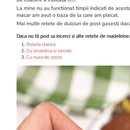
La mine nu au functionat timpii indicati de acest
macar am avut o baza de la care am plecat.
Mai multe retete de dulciuri de post gasesti da
Daca nu tii post sa incerci si alte retete de madeleine:
Reteta clasica
Cu levantica si lamaie
Cu nuca de cocos