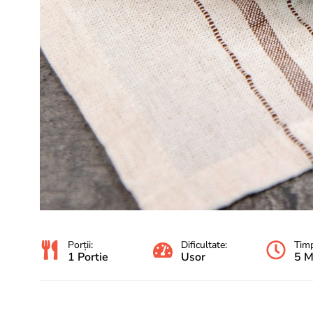
Porții:
Dificultate:
Timp
1 Portie
Usor
5 M