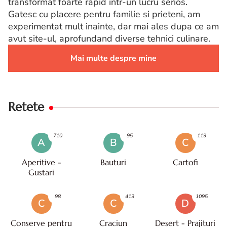
transformat foarte rapid intr-un lucru serios.
Gatesc cu placere pentru familie si prieteni, am
experimentat mult inainte, dar mai ales dupa ce am
avut site-ul, aprofundand diverse tehnici culinare.
Mai multe despre mine
Retete
710
95
119
A
B
C
Aperitive -
Bauturi
Cartofi
Gustari
98
413
1095
C
C
D
Conserve pentru
Craciun
Desert - Prajituri