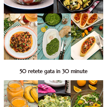
50 retete gata in 30 minute
50 retete gata in 30 minute. 50 idei retete gata in 30
minute. Retete rapide. Retete rapide de mancare. Idei
retete mancare rapid