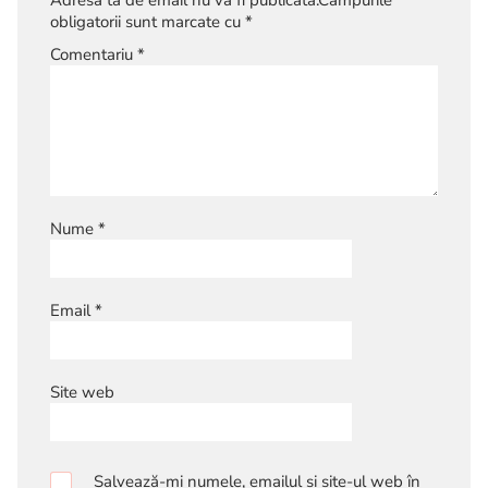
obligatorii sunt marcate cu
*
Comentariu
*
Nume
*
Email
*
Site web
Salvează-mi numele, emailul și site-ul web în