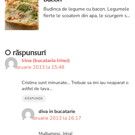
Budinca de legume cu bacon. Legumele
fierte le scoatem din apa, le scurgem si
le lasam sa se raceasca.
0 răspunsuri
Irina (bucataria Irinei)
13 februarie 2013 la 15:48
Cristina sunt minunate… Trebuie sa imi iau neaparat o
astfel de tava…
RĂSPUNDE
diva in bucatarie
13 februarie 2013 la 16:17
Multumesc, Irina!