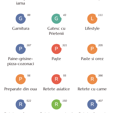
iarna
88
43
111
G
G
L
Garnitura
Gatesc cu
Lifestyle
Prietenii
187
321
205
P
P
P
Paine-grisine-
Paşte
Paste si orez
pizza-cozonaci
56
55
386
P
R
R
Preparate din oua
Retete asiatice
Retete cu carne
522
150
407
R
R
R