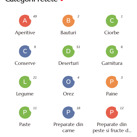
49
2
1
A
B
C
Aperitive
Bauturi
Ciorbe
9
51
6
C
D
G
Conserve
Deserturi
Garnitura
21
4
3
L
O
P
Legume
Orez
Paine
11
18
12
P
P
P
Paste
Preparate din
Preparate din
carne
peste si fructe de
mare