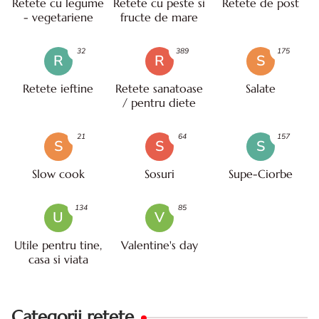
Retete cu legume
Retete cu peste si
Retete de post
- vegetariene
fructe de mare
32
389
175
R
R
S
Retete ieftine
Retete sanatoase
Salate
/ pentru diete
21
64
157
S
S
S
Slow cook
Sosuri
Supe-Ciorbe
134
85
U
V
Utile pentru tine,
Valentine's day
casa si viata
Categorii retete