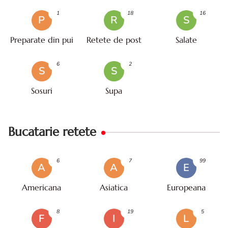
1
18
16
P
R
S
Preparate din pui
Retete de post
Salate
6
2
S
S
Sosuri
Supa
Bucatarie retete
6
7
99
A
A
E
Americana
Asiatica
Europeana
8
19
5
F
I
L