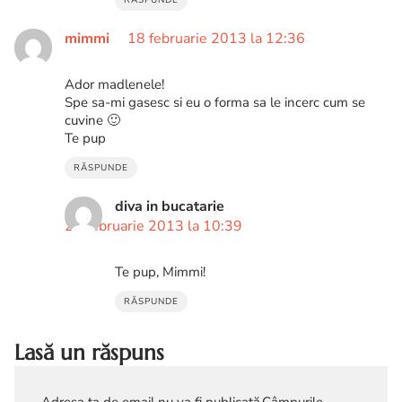
mimmi
18 februarie 2013 la 12:36
Ador madlenele!
Spe sa-mi gasesc si eu o forma sa le incerc cum se
cuvine 🙂
Te pup
RĂSPUNDE
diva in bucatarie
21 februarie 2013 la 10:39
Te pup, Mimmi!
RĂSPUNDE
Lasă un răspuns
Adresa ta de email nu va fi publicată.
Câmpurile