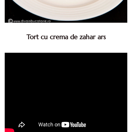
Tort cu crema de zahar ars
Tort cu crema de zahar ars, reteta veche, din caietul
bunicii. Desi este o reteta veche ramane are inca mare
succes. Acest tort cu crema de zahar ars este unul
din acele torturi...