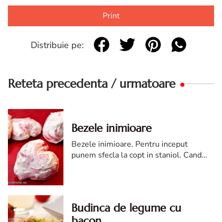
Print
Distribuie pe:
Reteta precedenta / urmatoare
Bezele inimioare
Bezele inimioare. Pentru inceput
punem sfecla la copt in staniol. Cand
aceasta este coapta o scoatem, o
curatam, apoi o dam prin razatoare.
Sucul lasat il folosim pentru a colora
inimioarele.
Budinca de legume cu
bacon