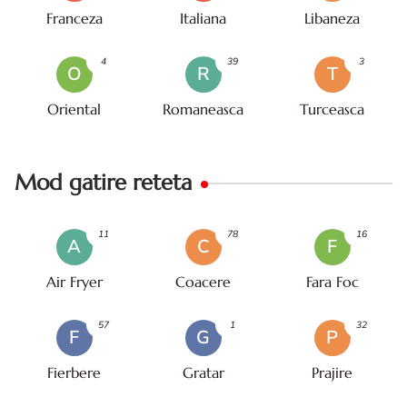
Franceza
Italiana
Libaneza
4
39
3
O
R
T
Oriental
Romaneasca
Turceasca
Mod gatire reteta
11
78
16
A
C
F
Air Fryer
Coacere
Fara Foc
57
1
32
F
G
P
Fierbere
Gratar
Prajire