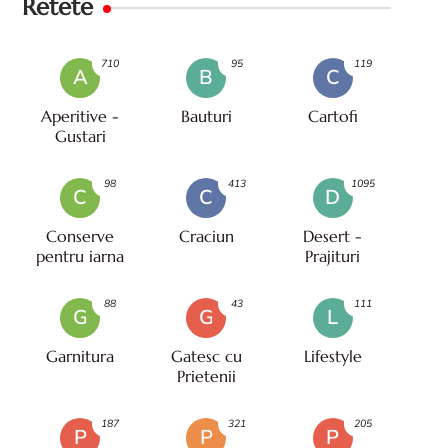
Retete
710
95
119
A
B
C
Aperitive -
Bauturi
Cartofi
Gustari
98
413
1095
C
C
D
Conserve
Craciun
Desert -
pentru iarna
Prajituri
88
43
111
G
G
L
Garnitura
Gatesc cu
Lifestyle
Prietenii
187
321
205
P
P
P