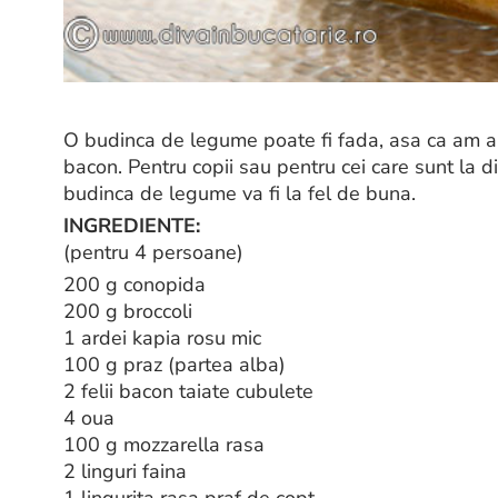
O budinca de legume poate fi fada, asa ca am al
bacon. Pentru copii sau pentru cei care sunt la d
budinca de legume va fi la fel de buna.
INGREDIENTE:
(pentru 4 persoane)
200 g conopida
200 g broccoli
1 ardei kapia rosu mic
100 g praz (partea alba)
2 felii bacon taiate cubulete
4 oua
100 g mozzarella rasa
2 linguri faina
1 lingurita rasa praf de copt