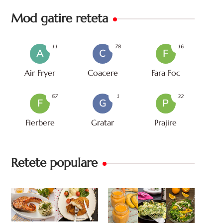
Mod gatire reteta
11
78
16
A
C
F
Air Fryer
Coacere
Fara Foc
57
1
32
F
G
P
Fierbere
Gratar
Prajire
Retete populare