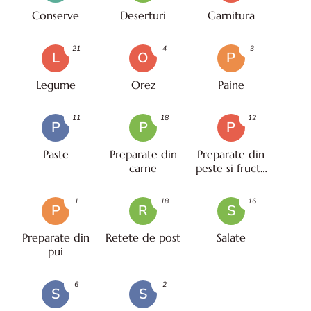
Conserve
Deserturi
Garnitura
21
4
3
L
O
P
Legume
Orez
Paine
11
18
12
P
P
P
Paste
Preparate din
Preparate din
carne
peste si fructe
de mare
1
18
16
P
R
S
Preparate din
Retete de post
Salate
pui
6
2
S
S