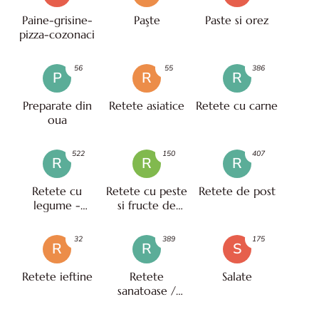
Paine-grisine-
Paşte
Paste si orez
pizza-cozonaci
56
55
386
P
R
R
Preparate din
Retete asiatice
Retete cu carne
oua
522
150
407
R
R
R
Retete cu
Retete cu peste
Retete de post
legume -
si fructe de
vegetariene
mare
32
389
175
R
R
S
Retete ieftine
Retete
Salate
sanatoase /
pentru diete