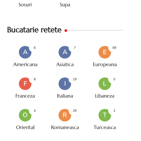
Sosuri
Supa
Bucatarie retete
6
7
99
A
A
E
Americana
Asiatica
Europeana
8
19
5
F
I
L
Franceza
Italiana
Libaneza
4
39
3
O
R
T
Oriental
Romaneasca
Turceasca