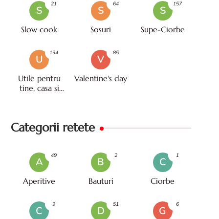
21
64
157
S
S
S
Slow cook
Sosuri
Supe-Ciorbe
134
85
U
V
Utile pentru
Valentine's day
tine, casa si
viata
Categorii retete
49
2
1
A
B
C
Aperitive
Bauturi
Ciorbe
9
51
6
C
D
G