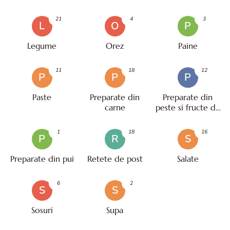
21
4
3
L
O
P
Legume
Orez
Paine
11
18
12
P
P
P
Paste
Preparate din
Preparate din
carne
peste si fructe de
mare
1
18
16
P
R
S
Preparate din pui
Retete de post
Salate
6
2
S
S
Sosuri
Supa