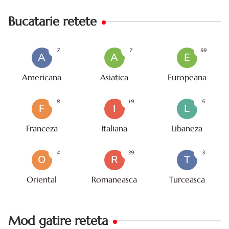
Bucatarie retete
7
7
99
A
A
E
Americana
Asiatica
Europeana
8
19
5
F
I
L
Franceza
Italiana
Libaneza
4
39
3
O
R
T
Oriental
Romaneasca
Turceasca
Mod gatire reteta