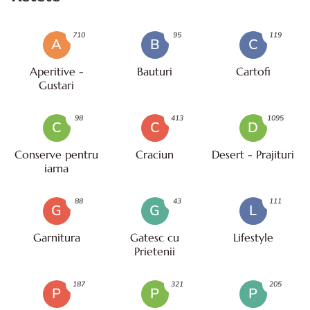
710
95
119
A
B
C
Aperitive -
Bauturi
Cartofi
Gustari
98
413
1095
C
C
D
Conserve pentru
Craciun
Desert - Prajituri
iarna
88
43
111
G
G
L
Garnitura
Gatesc cu
Lifestyle
Prietenii
187
321
205
P
P
P