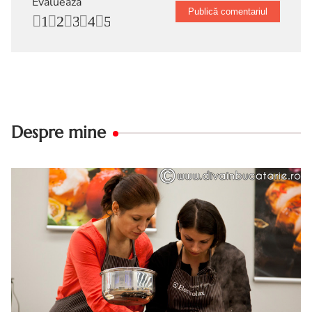
Evalueaza
1
2
3
4
5
Despre mine