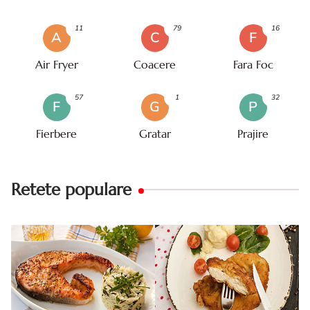
11
79
16
A
C
F
Air Fryer
Coacere
Fara Foc
57
1
32
F
G
P
Fierbere
Gratar
Prajire
Retete populare