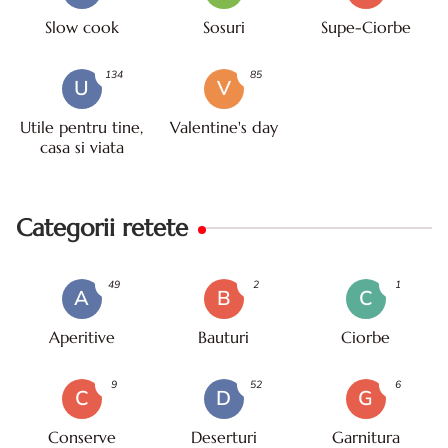
Slow cook
Sosuri
Supe-Ciorbe
134
85
U
V
Utile pentru tine,
Valentine's day
casa si viata
Categorii retete
49
2
1
A
B
C
Aperitive
Bauturi
Ciorbe
9
52
6
C
D
G
Conserve
Deserturi
Garnitura