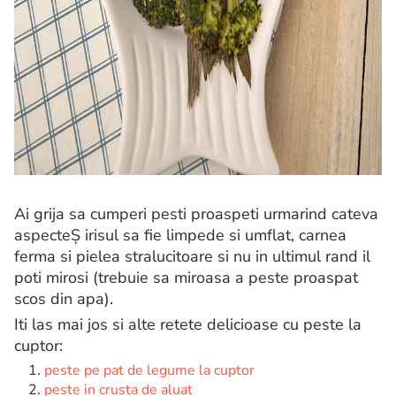
Ai grija sa cumperi pesti proaspeti urmarind cateva
aspecteȘ irisul sa fie limpede si umflat, carnea
ferma si pielea stralucitoare si nu in ultimul rand il
poti mirosi (trebuie sa miroasa a peste proaspat
scos din apa).
Iti las mai jos si alte retete delicioase cu peste la
cuptor:
peste pe pat de legume la cuptor
peste in crusta de aluat