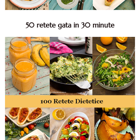
50 retete gata in 30 minute
50 retete gata in 30 minute. 50 idei retete gata in 30
minute. Retete rapide. Retete rapide de mancare. Idei
retete mancare rapid