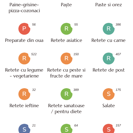
Paine-grisine-
Paşte
Paste si orez
pizza-cozonaci
56
55
386
P
R
R
Preparate din oua
Retete asiatice
Retete cu carne
522
150
407
R
R
R
Retete cu legume
Retete cu peste si
Retete de post
- vegetariene
fructe de mare
32
389
175
R
R
S
Retete ieftine
Retete sanatoase
Salate
/ pentru diete
21
64
157
S
S
S