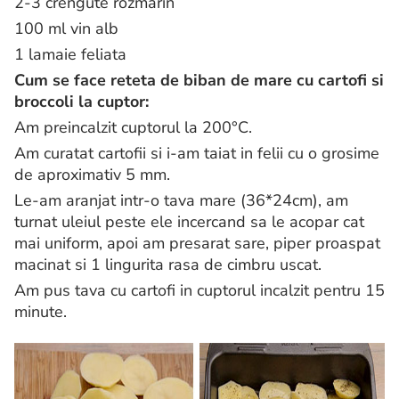
2-3 crengute rozmarin
100 ml vin alb
1 lamaie feliata
Cum se face reteta de biban de mare cu cartofi si
broccoli la cuptor:
Am preincalzit cuptorul la 200°C.
Am curatat cartofii si i-am taiat in felii cu o grosime
de aproximativ 5 mm.
Le-am aranjat intr-o tava mare (36*24cm), am
turnat uleiul peste ele incercand sa le acopar cat
mai uniform, apoi am presarat sare, piper proaspat
macinat si 1 lingurita rasa de cimbru uscat.
Am pus tava cu cartofi in cuptorul incalzit pentru 15
minute.