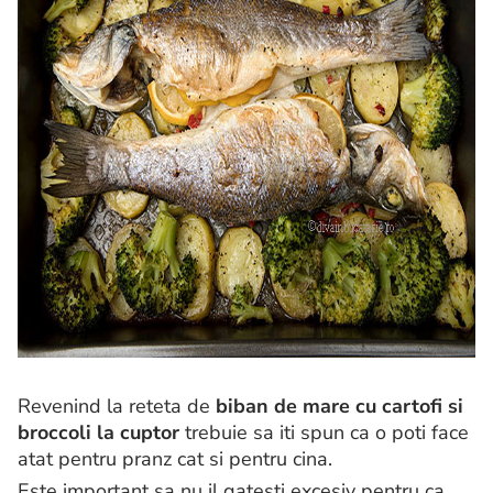
Revenind la reteta de
biban de mare cu cartofi si
broccoli la cuptor
trebuie sa iti spun ca o poti face
atat pentru pranz cat si pentru cina.
Este important sa nu il gatesti excesiv pentru ca