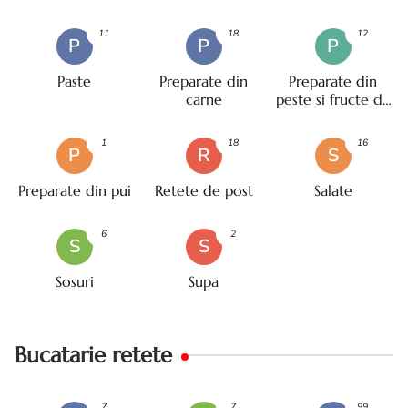
11
18
12
P
P
P
Paste
Preparate din
Preparate din
carne
peste si fructe de
mare
1
18
16
P
R
S
Preparate din pui
Retete de post
Salate
6
2
S
S
Sosuri
Supa
Bucatarie retete
7
7
99