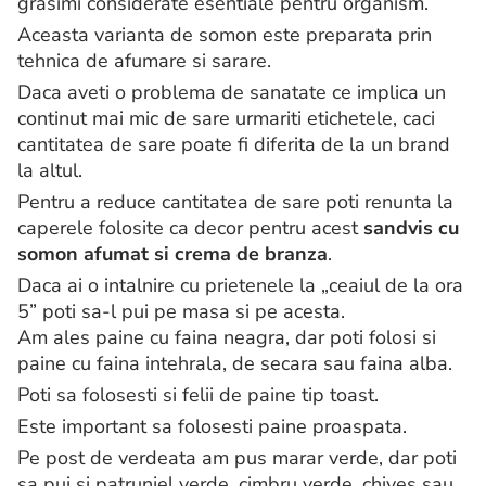
grasimi considerate esentiale pentru organism.
Aceasta varianta de somon este preparata prin
tehnica de afumare si sarare.
Daca aveti o problema de sanatate ce implica un
continut mai mic de sare urmariti etichetele, caci
cantitatea de sare poate fi diferita de la un brand
la altul.
Pentru a reduce cantitatea de sare poti renunta la
caperele folosite ca decor pentru acest
sandvis cu
somon afumat si crema de branza
.
Daca ai o intalnire cu prietenele la „ceaiul de la ora
5” poti sa-l pui pe masa si pe acesta.
Am ales paine cu faina neagra, dar poti folosi si
paine cu faina intehrala, de secara sau faina alba.
Poti sa folosesti si felii de paine tip toast.
Este important sa folosesti paine proaspata.
Pe post de verdeata am pus marar verde, dar poti
sa pui si patrunjel verde, cimbru verde, chives sau