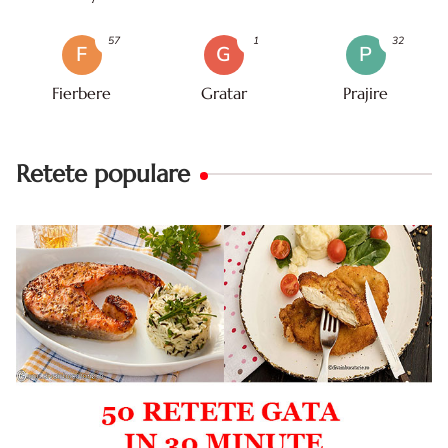
57
1
32
F
G
P
Fierbere
Gratar
Prajire
Retete populare