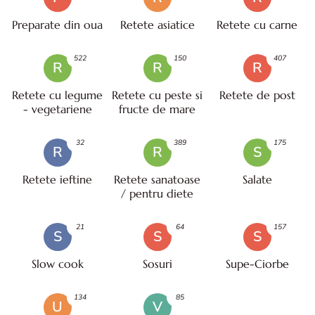
Preparate din oua
Retete asiatice
Retete cu carne
522
150
407
R
R
R
Retete cu legume
Retete cu peste si
Retete de post
- vegetariene
fructe de mare
32
389
175
R
R
S
Retete ieftine
Retete sanatoase
Salate
/ pentru diete
21
64
157
S
S
S
Slow cook
Sosuri
Supe-Ciorbe
134
85
U
V