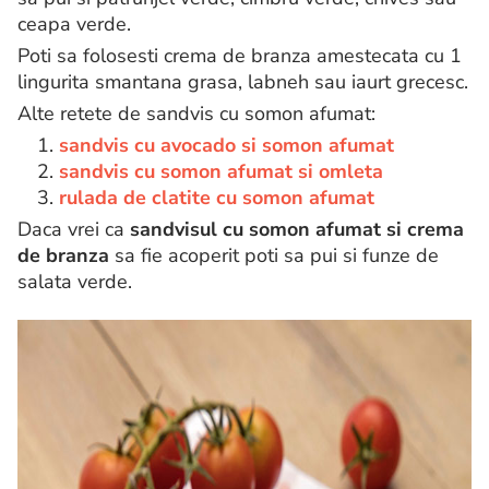
ceapa verde.
Poti sa folosesti crema de branza amestecata cu 1
lingurita smantana grasa, labneh sau iaurt grecesc.
Alte retete de sandvis cu somon afumat:
1.
sandvis cu avocado si somon afumat
2.
sandvis cu somon afumat si omleta
3.
rulada de clatite cu somon afumat
Daca vrei ca
sandvisul cu somon afumat si crema
de branza
sa fie acoperit poti sa pui si funze de
salata verde.