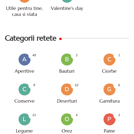
Utile pentru tine,
Valentine's day
casa si viata
Categorii retete
49
2
1
A
B
C
Aperitive
Bauturi
Ciorbe
9
52
6
C
D
G
Conserve
Deserturi
Garnitura
21
4
3
L
O
P
Legume
Orez
Paine