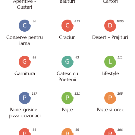
Aperitive -
Bauturi
Cartofi
Gustari
98
413
1095
C
C
D
Conserve pentru
Craciun
Desert - Prajituri
iarna
88
43
111
G
G
L
Garnitura
Gatesc cu
Lifestyle
Prietenii
187
321
205
P
P
P
Paine-grisine-
Paşte
Paste si orez
pizza-cozonaci
56
55
386
P
R
R