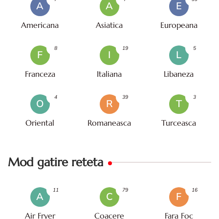
A
A
E
Americana
Asiatica
Europeana
8
19
5
F
I
L
Franceza
Italiana
Libaneza
4
39
3
O
R
T
Oriental
Romaneasca
Turceasca
Mod gatire reteta
11
79
16
A
C
F
Air Fryer
Coacere
Fara Foc