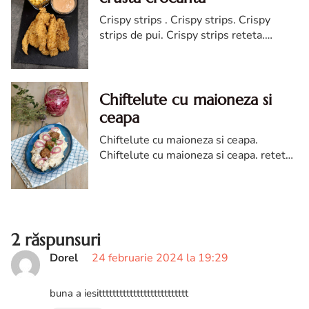
Crispy strips . Crispy strips. Crispy
strips de pui. Crispy strips reteta.
Reteta crispy strips de pui. Crispy strips
ca la KFC. Reteta crispy strips crocant.
Chiftelute cu maioneza si
ceapa
Chiftelute cu maioneza si ceapa.
Chiftelute cu maioneza si ceapa. reteta
de chiftelute cu maioneza. Chiftelute cu
maioneza moldovenesti. salata de
chiftelute
2 răspunsuri
Dorel
24 februarie 2024 la 19:29
buna a iesitttttttttttttttttttttttttt