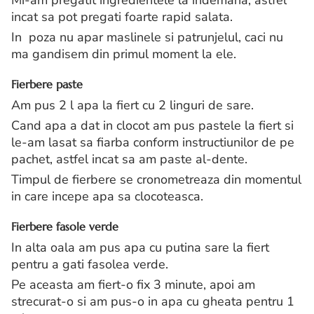
Mi-am pregatit ingredientele la indemana, astfel
incat sa pot pregati foarte rapid salata.
In poza nu apar maslinele si patrunjelul, caci nu
ma gandisem din primul moment la ele.
Fierbere paste
Am pus 2 l apa la fiert cu 2 linguri de sare.
Cand apa a dat in clocot am pus pastele la fiert si
le-am lasat sa fiarba conform instructiunilor de pe
pachet, astfel incat sa am paste al-dente.
Timpul de fierbere se cronometreaza din momentul
in care incepe apa sa clocoteasca.
Fierbere fasole verde
In alta oala am pus apa cu putina sare la fiert
pentru a gati fasolea verde.
Pe aceasta am fiert-o fix 3 minute, apoi am
strecurat-o si am pus-o in apa cu gheata pentru 1