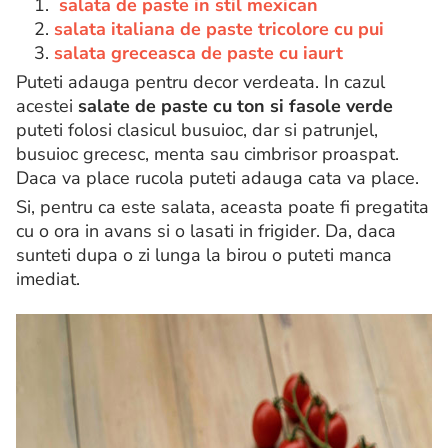
1.
salata de paste in stil mexican
2.
salata italiana de paste tricolore cu pui
3.
salata greceasca de paste cu iaurt
Puteti adauga pentru decor verdeata. In cazul
acestei
salate de paste cu ton si fasole verde
puteti folosi clasicul busuioc, dar si patrunjel,
busuioc grecesc, menta sau cimbrisor proaspat.
Daca va place rucola puteti adauga cata va place.
Si, pentru ca este salata, aceasta poate fi pregatita
cu o ora in avans si o lasati in frigider. Da, daca
sunteti dupa o zi lunga la birou o puteti manca
imediat.