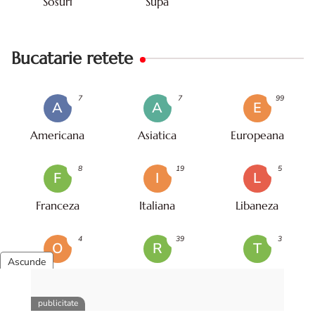
Sosuri
Supa
Bucatarie retete
7
7
99
A
A
E
Americana
Asiatica
Europeana
8
19
5
F
I
L
Franceza
Italiana
Libaneza
4
39
3
O
R
T
Oriental
Romaneasca
Turceasca