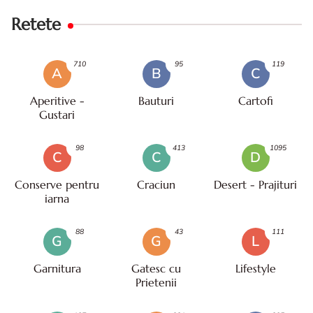
Retete
710
95
119
A
B
C
Aperitive -
Bauturi
Cartofi
Gustari
98
413
1095
C
C
D
Conserve pentru
Craciun
Desert - Prajituri
iarna
88
43
111
G
G
L
Garnitura
Gatesc cu
Lifestyle
Prietenii