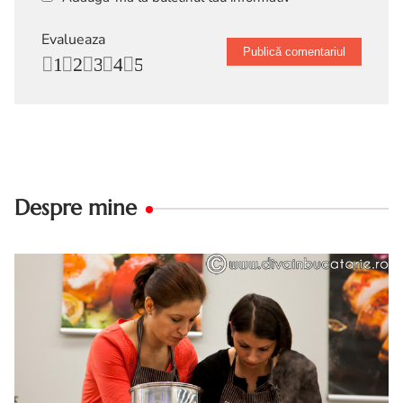
Evalueaza
1
2
3
4
5
Despre mine