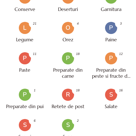
Conserve
Deserturi
Garnitura
21
4
3
L
O
P
Legume
Orez
Paine
11
18
12
P
P
P
Paste
Preparate din
Preparate din
carne
peste si fructe de
mare
1
18
16
P
R
S
Preparate din pui
Retete de post
Salate
6
2
S
S