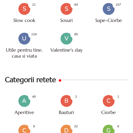
21
64
157
S
S
S
Slow cook
Sosuri
Supe-Ciorbe
134
85
U
V
Utile pentru tine,
Valentine's day
casa si viata
Categorii retete
49
2
1
A
B
C
Aperitive
Bauturi
Ciorbe
9
52
6
C
D
G