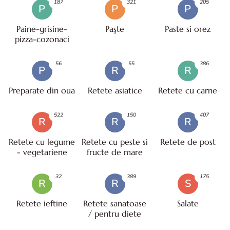
187
321
205
P
P
P
Paine-grisine-
Paşte
Paste si orez
pizza-cozonaci
56
55
386
P
R
R
Preparate din oua
Retete asiatice
Retete cu carne
522
150
407
R
R
R
Retete cu legume
Retete cu peste si
Retete de post
- vegetariene
fructe de mare
32
389
175
R
R
S
Retete ieftine
Retete sanatoase
Salate
/ pentru diete