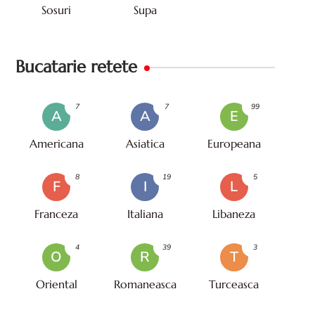
Sosuri
Supa
Bucatarie retete
7
7
99
A
A
E
Americana
Asiatica
Europeana
8
19
5
F
I
L
Franceza
Italiana
Libaneza
4
39
3
O
R
T
Oriental
Romaneasca
Turceasca