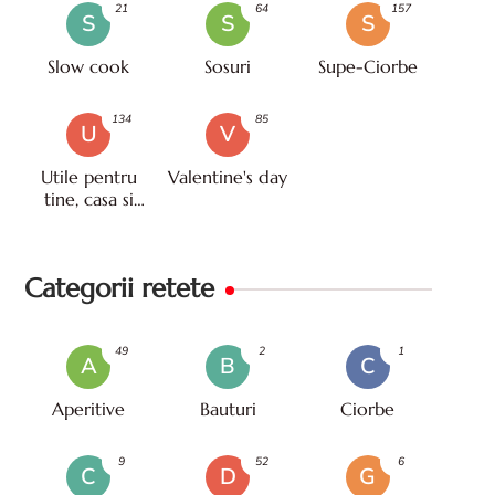
21
64
157
S
S
S
Slow cook
Sosuri
Supe-Ciorbe
134
85
U
V
Utile pentru
Valentine's day
tine, casa si
viata
Categorii retete
49
2
1
A
B
C
Aperitive
Bauturi
Ciorbe
9
52
6
C
D
G