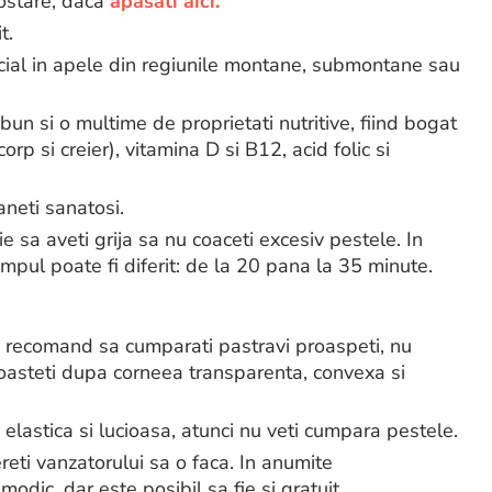
postare, daca
apasati aici.
t.
ecial in apele din regiunile montane, submontane sau
bun si o multime de proprietati nutritive, fiind bogat
rp si creier), vitamina D si B12, acid folic si
neti sanatosi.
e sa aveti grija sa nu coaceti excesiv pestele. In
impul poate fi diferit: de la 20 pana la 35 minute.
 recomand sa cumparati pastravi proaspeti, nu
unoasteti dupa corneea transparenta, convexa si
e elastica si lucioasa, atunci nu veti cumpara pestele.
reti vanzatorului sa o faca. In anumite
odic, dar este posibil sa fie si gratuit.