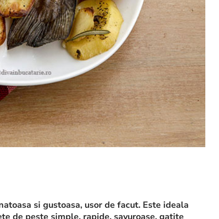
anatoasa si gustoasa, usor de facut. Este ideala
tete de peste simple, rapide, savuroase, gatite