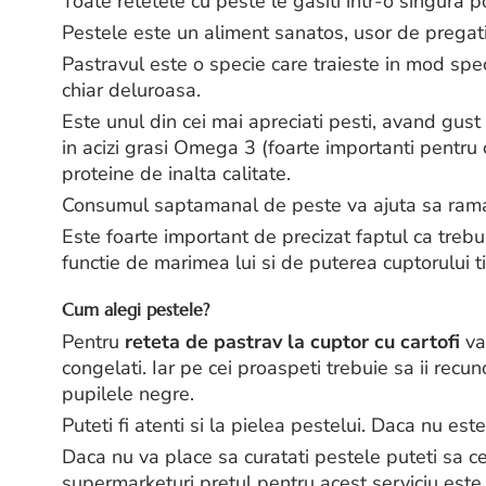
Toate retetele cu peste le gasiti intr-o singura 
Pestele este un aliment sanatos, usor de pregati
Pastravul este o specie care traieste in mod sp
chiar deluroasa.
Este unul din cei mai apreciati pesti, avand gust 
in acizi grasi Omega 3 (foarte importanti pentru co
proteine de inalta calitate.
Consumul saptamanal de peste va ajuta sa rama
Este foarte important de precizat faptul ca trebui
functie de marimea lui si de puterea cuptorului t
Cum alegi pestele?
Pentru
reteta de pastrav la cuptor cu cartofi
va
congelati. Iar pe cei proaspeti trebuie sa ii rec
pupilele negre.
Puteti fi atenti si la pielea pestelui. Daca nu est
Daca nu va place sa curatati pestele puteti sa ce
supermarketuri pretul pentru acest serviciu este m