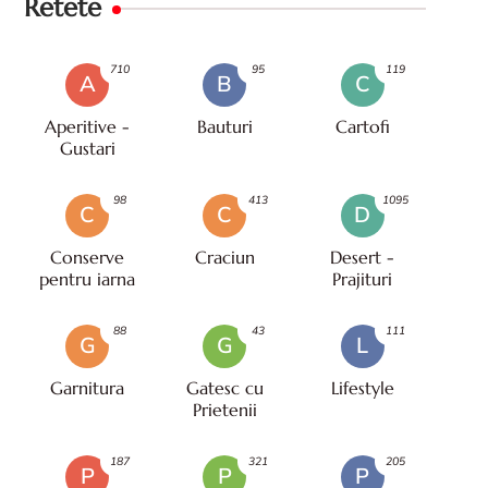
Retete
710
95
119
A
B
C
Aperitive -
Bauturi
Cartofi
Gustari
98
413
1095
C
C
D
Conserve
Craciun
Desert -
pentru iarna
Prajituri
88
43
111
G
G
L
Garnitura
Gatesc cu
Lifestyle
Prietenii
187
321
205
P
P
P