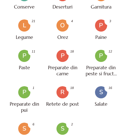
Conserve
Deserturi
Garnitura
21
4
3
L
O
P
Legume
Orez
Paine
11
18
12
P
P
P
Paste
Preparate din
Preparate din
carne
peste si fructe
de mare
1
18
16
P
R
S
Preparate din
Retete de post
Salate
pui
6
2
S
S