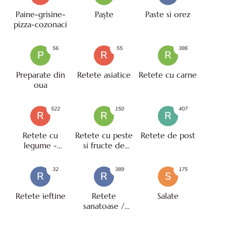
Paine-grisine-
Paşte
Paste si orez
pizza-cozonaci
56
55
386
P
R
R
Preparate din
Retete asiatice
Retete cu carne
oua
522
150
407
R
R
R
Retete cu
Retete cu peste
Retete de post
legume -
si fructe de
vegetariene
mare
32
389
175
R
R
S
Retete ieftine
Retete
Salate
sanatoase /
pentru diete