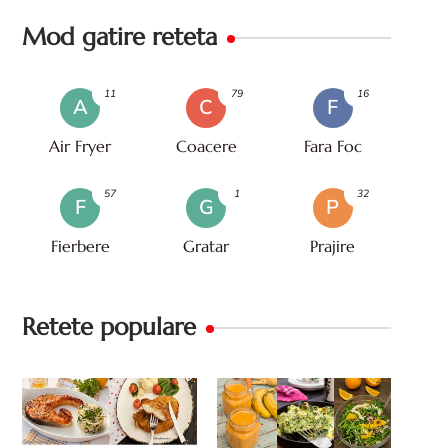
Mod gatire reteta
11
79
16
A
C
F
Air Fryer
Coacere
Fara Foc
57
1
32
F
G
P
Fierbere
Gratar
Prajire
Retete populare