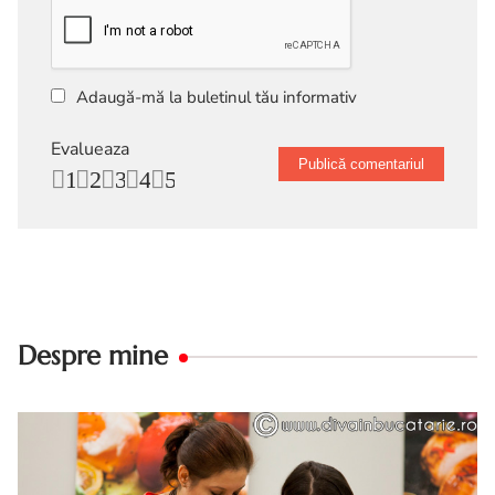
Adaugă-mă la buletinul tău informativ
Evalueaza
1
2
3
4
5
Despre mine