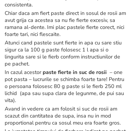
consistenta.
Chiar daca am fiert paste direct in sosul de rosii am
avut grija ca acestea sa nu fie fierte excesiv, sa
ramana al-dente. Imi plac pastele fierte corect, nici
foarte tari, nici flescaite.
Atunci cand pastele sunt fierte in apa cu sare stiu
sigur ca la 100 g paste folosesc 1 l apa si o
lingurita sare si le fierb conform instructiunilor de
pe pachet.
In cazul acestor
paste fierte in suc de rosii
– one
pot pasta – lucrurile se schimba foarte tare! Pentru
o persoana folosesc 80 g paste si le fierb 250 ml
lichid (apa sau supa clara de legunme, de pui sau
vita).
Avand in vedere ca am folosit si suc de rosii am
scazut din cantitatea de supa, insa nu in mod
proportional pentru ca sosul meu era foarte gros.