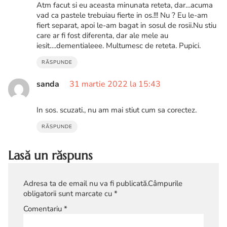
Atm facut si eu aceasta minunata reteta, dar…acuma
vad ca pastele trebuiau fierte in os.!!! Nu ? Eu le-am
fiert separat, apoi le-am bagat in sosul de rosii.Nu stiu
care ar fi fost diferenta, dar ale mele au
iesit….dementialeee. Multumesc de reteta. Pupici.
RĂSPUNDE
sanda
31 martie 2022 la 15:43
In sos. scuzati., nu am mai stiut cum sa corectez.
RĂSPUNDE
Lasă un răspuns
Adresa ta de email nu va fi publicată.
Câmpurile
obligatorii sunt marcate cu
*
Comentariu
*