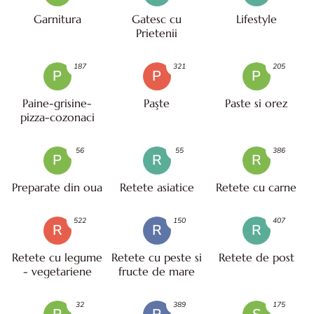
Garnitura
Gatesc cu
Lifestyle
Prietenii
187
321
205
P
P
P
Paine-grisine-
Paşte
Paste si orez
pizza-cozonaci
56
55
386
P
R
R
Preparate din oua
Retete asiatice
Retete cu carne
522
150
407
R
R
R
Retete cu legume
Retete cu peste si
Retete de post
- vegetariene
fructe de mare
32
389
175