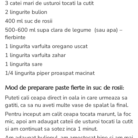
3 catei mari de usturoi tocati la cutit
2 lingurite bulion
400 ml suc de rosii
500-600 ml supa clara de legume (sau apa) –
fierbinte
1 lingurita varfuita oregano uscat
1 lingurita varfuita zahar
1 lingurita sare
1/4 lingurita piper proaspat macinat
Mod de preparare paste fierte in suc de rosii:
Puteti cali ceapa direct in oala in care urmeaza sa
gatiti, ca sa nu aveti multe vase de spalat la final.
Pentru inceput am calit ceapa tocata marunt, la foc
mic, apoi am adaugat cateii de usturoi tocati la cutit
si am continuat sa sotez inca 1 minut.
Am adaugat bulionul, am amestecat bine si am mai