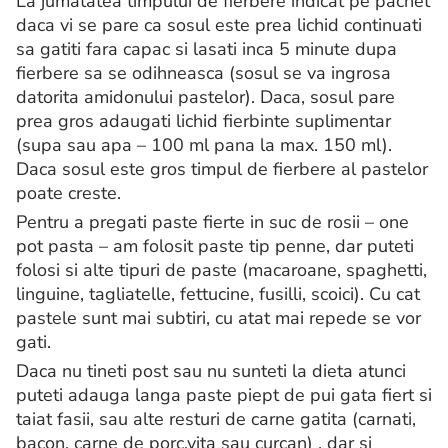
La jumatatea timpului de fierbere indicat pe pachet
daca vi se pare ca sosul este prea lichid continuati
sa gatiti fara capac si lasati inca 5 minute dupa
fierbere sa se odihneasca (sosul se va ingrosa
datorita amidonului pastelor). Daca, sosul pare
prea gros adaugati lichid fierbinte suplimentar
(supa sau apa – 100 ml pana la max. 150 ml).
Daca sosul este gros timpul de fierbere al pastelor
poate creste.
Pentru a pregati paste fierte in suc de rosii – one
pot pasta – am folosit paste tip penne, dar puteti
folosi si alte tipuri de paste (macaroane, spaghetti,
linguine, tagliatelle, fettucine, fusilli, scoici). Cu cat
pastele sunt mai subtiri, cu atat mai repede se vor
gati.
Daca nu tineti post sau nu sunteti la dieta atunci
puteti adauga langa paste piept de pui gata fiert si
taiat fasii, sau alte resturi de carne gatita (carnati,
bacon, carne de porc,vita sau curcan) , dar si