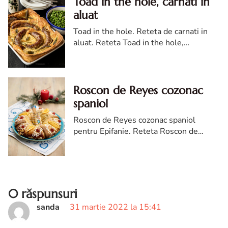
Toad in the hole, carnati in
aluat
Toad in the hole. Reteta de carnati in
aluat. Reteta Toad in the hole,
Carnaciori la cuptor in aluat. Clatita
uriasa cu carnati
Roscon de Reyes cozonac
spaniol
Roscon de Reyes cozonac spaniol
pentru Epifanie. Reteta Roscon de
Reyes. Reteta de cozonac spaniol
pentru Epifanie
0 răspunsuri
sanda
31 martie 2022 la 15:41