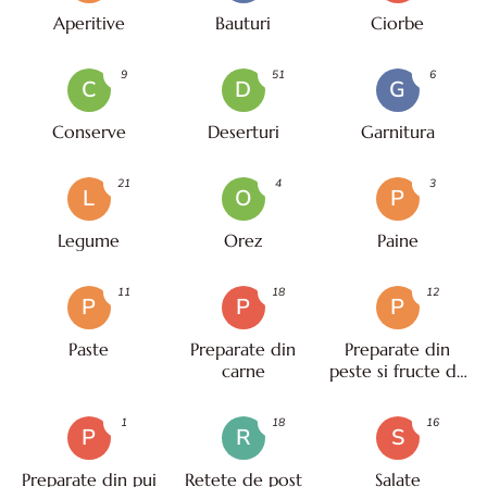
Aperitive
Bauturi
Ciorbe
9
51
6
C
D
G
Conserve
Deserturi
Garnitura
21
4
3
L
O
P
Legume
Orez
Paine
11
18
12
P
P
P
Paste
Preparate din
Preparate din
carne
peste si fructe de
mare
1
18
16
P
R
S
Preparate din pui
Retete de post
Salate