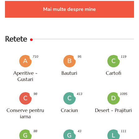
Mai multe despre mine
Retete
710
95
119
A
B
C
Aperitive -
Bauturi
Cartofi
Gustari
98
413
1095
C
C
D
Conserve pentru
Craciun
Desert - Prajituri
iarna
88
43
111
G
G
L