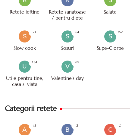
R
R
S
Retete ieftine
Retete sanatoase
Salate
/ pentru diete
21
64
157
S
S
S
Slow cook
Sosuri
Supe-Ciorbe
134
85
U
V
Utile pentru tine,
Valentine's day
casa si viata
Categorii retete
49
2
1
A
B
C