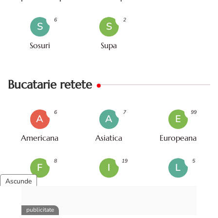
6
2
S
S
Sosuri
Supa
Bucatarie retete
6
7
99
A
A
E
Americana
Asiatica
Europeana
8
19
5
F
I
L
Franceza
Italiana
Libaneza
4
39
3
O
R
T