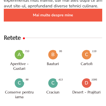
experimentat mult inainte, dar mai ales dupa ce am
avut site-ul, aprofundand diverse tehnici culinare.
Mai multe despre mine
Retete
710
95
119
A
B
C
Aperitive -
Bauturi
Cartofi
Gustari
98
413
1095
C
C
D
Conserve pentru
Craciun
Desert - Prajituri
iarna