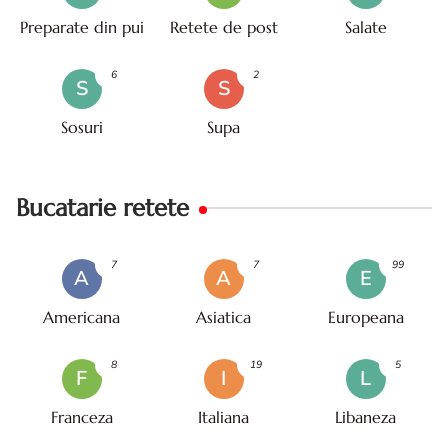
Preparate din pui
Retete de post
Salate
6
2
S
S
Sosuri
Supa
Bucatarie retete
7
7
99
A
A
E
Americana
Asiatica
Europeana
8
19
5
F
I
L
Franceza
Italiana
Libaneza