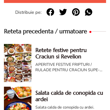
Distribuie pe:
Reteta precedenta / urmatoare
Retete festive pentru
Craciun si Revelion
APERITIVE FESTIVE FRIPTURI /
RULADE PENTRU CRACIUN SUPE-
CIORBE PENTRU SARBATORI
SARMALE IN VARZA MURATA
RETETE DE COZONAC PRAJITURI
FESTIVE PENTRU SARBATORI PR...
Salata calda de conopida cu
ardei
Salata calda de conopida cu ardei.