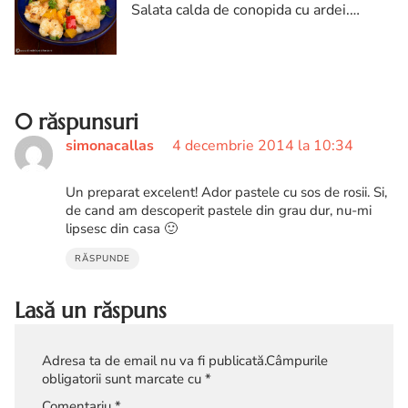
Salata calda de conopida cu ardei.
Reteta in stil asiatic de salata calda de
conopida cu ardei. Retete cu conopida..
SALATA CALDA DE CONOPIDA CU
ARDEI, reteta salata calda de conopida
cu ardei, cum se face salata calda de
0 răspunsuri
conopida cu ardei, salata calda de
simonacallas
4 decembrie 2014 la 10:34
conopida reteta
Un preparat excelent! Ador pastele cu sos de rosii. Si,
de cand am descoperit pastele din grau dur, nu-mi
lipsesc din casa 🙂
RĂSPUNDE
Lasă un răspuns
Adresa ta de email nu va fi publicată.
Câmpurile
obligatorii sunt marcate cu
*
Comentariu
*