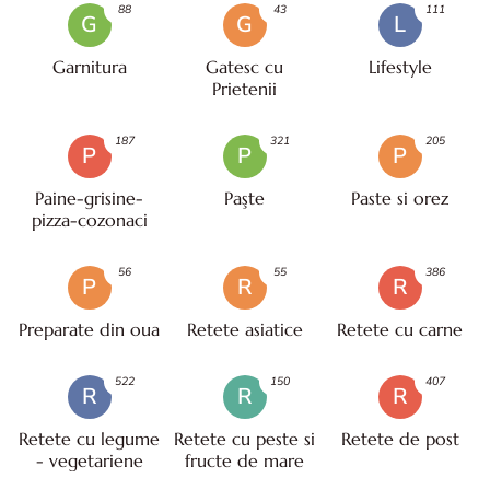
88
43
111
G
G
L
Garnitura
Gatesc cu
Lifestyle
Prietenii
187
321
205
P
P
P
Paine-grisine-
Paşte
Paste si orez
pizza-cozonaci
56
55
386
P
R
R
Preparate din oua
Retete asiatice
Retete cu carne
522
150
407
R
R
R
Retete cu legume
Retete cu peste si
Retete de post
- vegetariene
fructe de mare