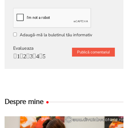
Adaugă-mă la buletinul tău informativ
Evalueaza
1
2
3
4
5
Despre mine