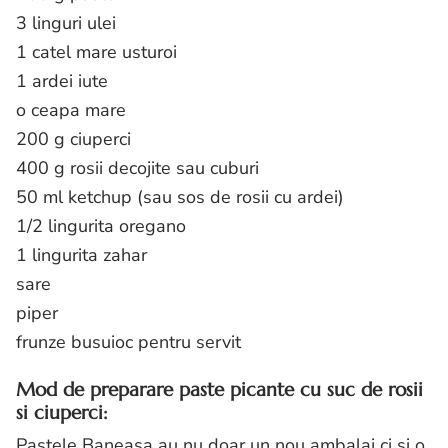
3 linguri ulei
1 catel mare usturoi
1 ardei iute
o ceapa mare
200 g ciuperci
400 g rosii decojite sau cuburi
50 ml ketchup (sau sos de rosii cu ardei)
1/2 lingurita oregano
1 lingurita zahar
sare
piper
frunze busuioc pentru servit
Mod de preparare paste picante cu suc de rosii
si ciuperci:
Pastele Baneasa au nu doar un nou ambalaj ci si o