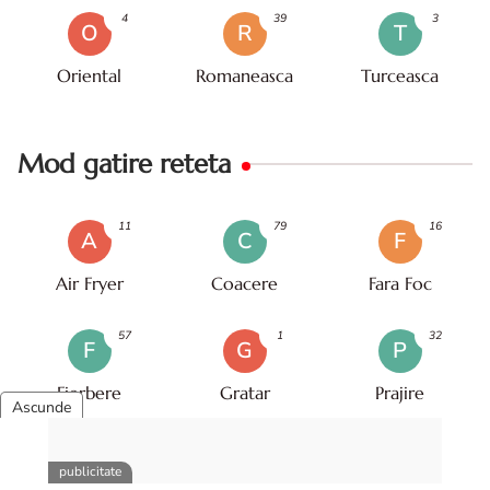
4
39
3
O
R
T
Oriental
Romaneasca
Turceasca
Mod gatire reteta
11
79
16
A
C
F
Air Fryer
Coacere
Fara Foc
57
1
32
F
G
P
Fierbere
Gratar
Prajire
Retete populare