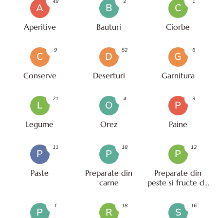
49
2
1
A
B
C
Aperitive
Bauturi
Ciorbe
9
52
6
C
D
G
Conserve
Deserturi
Garnitura
21
4
3
L
O
P
Legume
Orez
Paine
11
18
12
P
P
P
Paste
Preparate din
Preparate din
carne
peste si fructe de
mare
1
18
16
P
R
S