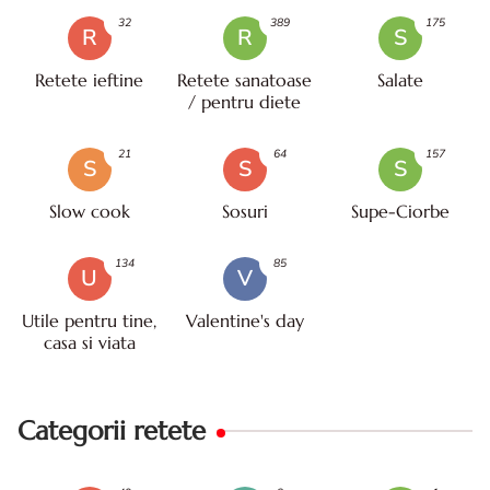
32
389
175
R
R
S
Retete ieftine
Retete sanatoase
Salate
/ pentru diete
21
64
157
S
S
S
Slow cook
Sosuri
Supe-Ciorbe
134
85
U
V
Utile pentru tine,
Valentine's day
casa si viata
Categorii retete