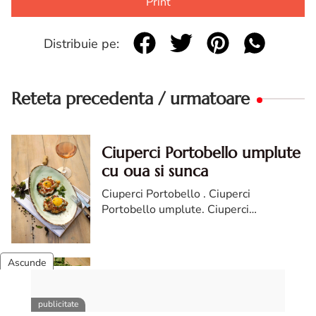
Print
Distribuie pe:
Reteta precedenta / urmatoare
Ciuperci Portobello umplute
cu oua si sunca
Ciuperci Portobello . Ciuperci
Portobello umplute. Ciuperci
Portobello umplute cu oua si sunca.
reteta Ciuperci Portobello. cum faci
ciuperci portobello umplute
Papricas de pui cu smantana
si galuste de faina