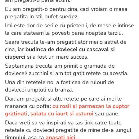
Eu am pregatit-o pentru cina, caci vroiam o masa
pregatita in stil bufet suedez.
Imi este dor de serile cu prietenii, de mesele intinse
la care stateam la povesti pana noaptea tarziu.
Seara trecuta le-am pregatit alor mei o astfel de
cina, iar
budinca de dovlecei cu cascaval si
ciuperci
si a fost un mare succes.
Saptamana trecuta am primit o gramada de
dovlecei/ zucchini si am tot gatit retete cu acestia.
Una din retetele noi a fost cea de rulouri de
dovlecei umpluti cu branza.
Dar, am pregatit si alte retete pe care ai mei le
mananca cu pofta:
cu rosii si parmezan la cuptor
,
gratinati
,
salata cu iaurt si usturoi
sau pane.
Daca vreti sa va inspirati va las link catre toate
retetele cu dovlecei pregatite de mine de-a lungul
timpului, asa ca
apasati aici.