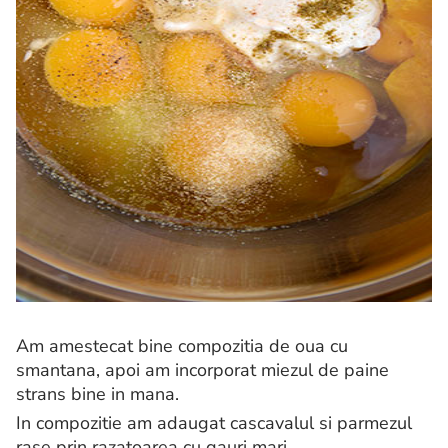
Am amestecat bine compozitia de oua cu
smantana, apoi am incorporat miezul de paine
strans bine in mana.
In compozitie am adaugat cascavalul si parmezul
rase prin razatoarea cu gauri mari.