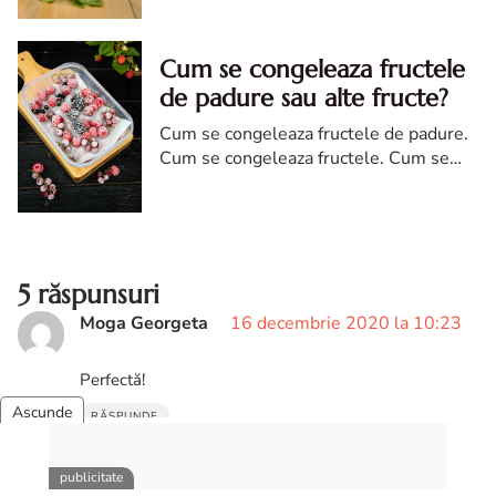
borcan
Cum se congeleaza fructele
de padure sau alte fructe?
Cum se congeleaza fructele de padure.
Cum se congeleaza fructele. Cum se
congeleaza fructele de padure sau alte
fructe? afla cum se congeleaza fructele
de padure
5 răspunsuri
Moga Georgeta
16 decembrie 2020 la 10:23
Perfectă!
RĂSPUNDE
Diva In Bucatarie
16 decembrie 2020 la 10:27