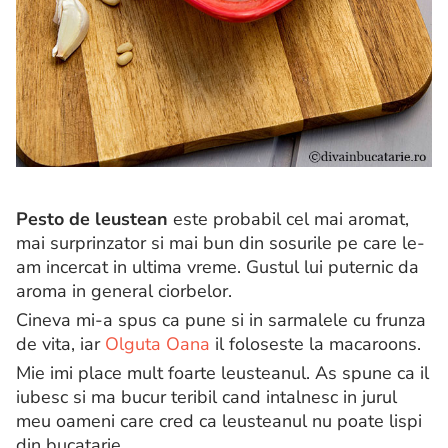
Pesto de leustean
este probabil cel mai aromat,
mai surprinzator si mai bun din sosurile pe care le-
am incercat in ultima vreme. Gustul lui puternic da
aroma in general ciorbelor.
Cineva mi-a spus ca pune si in sarmalele cu frunza
de vita, iar
Olguta Oana
il foloseste la macaroons.
Mie imi place mult foarte leusteanul. As spune ca il
iubesc si ma bucur teribil cand intalnesc in jurul
meu oameni care cred ca leusteanul nu poate lispi
din bucatarie.