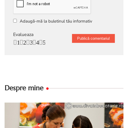
Adaugă-mă la buletinul tău informativ
Evalueaza
1
2
3
4
5
Despre mine