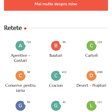
Mai multe despre mine
Retete
710
95
119
A
B
C
Aperitive -
Bauturi
Cartofi
Gustari
98
413
1095
C
C
D
Conserve pentru
Craciun
Desert - Prajituri
iarna
88
43
111
G
G
L