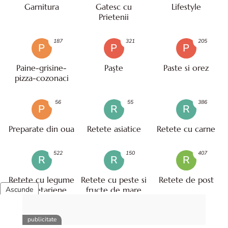
Garnitura
Gatesc cu
Lifestyle
Prietenii
187
321
205
P
P
P
Paine-grisine-
Paşte
Paste si orez
pizza-cozonaci
56
55
386
P
R
R
Preparate din oua
Retete asiatice
Retete cu carne
522
150
407
R
R
R
Retete cu legume
Retete cu peste si
Retete de post
- vegetariene
fructe de mare
32
389
175
R
R
S