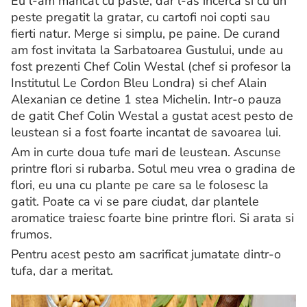
Eu l-am mancat cu paste, dar l-as incerca si cu un
peste pregatit la gratar, cu cartofi noi copti sau
fierti natur. Merge si simplu, pe paine. De curand
am fost invitata la Sarbatoarea Gustului, unde au
fost prezenti Chef Colin Westal (chef si profesor la
Institutul Le Cordon Bleu Londra) si chef Alain
Alexanian ce detine 1 stea Michelin. Intr-o pauza
de gatit Chef Colin Westal a gustat acest pesto de
leustean si a fost foarte incantat de savoarea lui.
Am in curte doua tufe mari de leustean. Ascunse
printre flori si rubarba. Sotul meu vrea o gradina de
flori, eu una cu plante pe care sa le folosesc la
gatit. Poate ca vi se pare ciudat, dar plantele
aromatice traiesc foarte bine printre flori. Si arata si
frumos.
Pentru acest pesto am sacrificat jumatate dintr-o
tufa, dar a meritat.