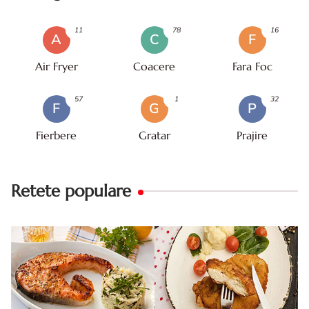
11
78
16
A
C
F
Air Fryer
Coacere
Fara Foc
57
1
32
F
G
P
Fierbere
Gratar
Prajire
Retete populare