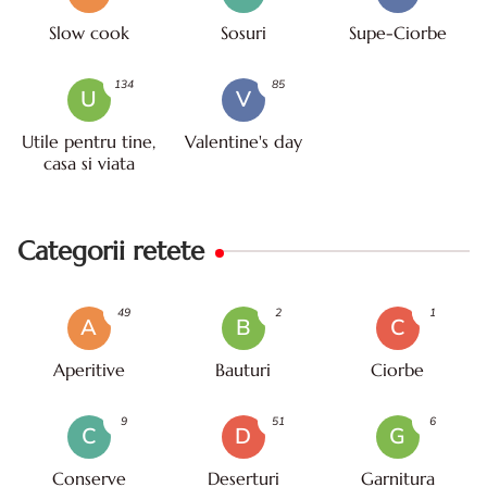
Slow cook
Sosuri
Supe-Ciorbe
134
85
U
V
Utile pentru tine,
Valentine's day
casa si viata
Categorii retete
49
2
1
A
B
C
Aperitive
Bauturi
Ciorbe
9
51
6
C
D
G
Conserve
Deserturi
Garnitura