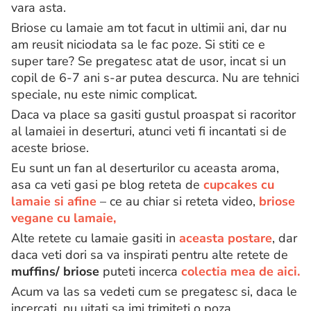
vara asta.
Briose cu lamaie am tot facut in ultimii ani, dar nu
am reusit niciodata sa le fac poze. Si stiti ce e
super tare? Se pregatesc atat de usor, incat si un
copil de 6-7 ani s-ar putea descurca. Nu are tehnici
speciale, nu este nimic complicat.
Daca va place sa gasiti gustul proaspat si racoritor
al lamaiei in deserturi, atunci veti fi incantati si de
aceste briose.
Eu sunt un fan al deserturilor cu aceasta aroma,
asa ca veti gasi pe blog reteta de
cupcakes cu
lamaie si afine
– ce au chiar si reteta video,
briose
vegane cu lamaie,
Alte retete cu lamaie gasiti in
aceasta postare
, dar
daca veti dori sa va inspirati pentru alte retete de
muffins/ briose
puteti incerca
colectia mea de aici.
Acum va las sa vedeti cum se pregatesc si, daca le
incercati, nu uitati sa imi trimiteti o poza.