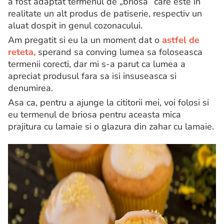
a fost adaptat termenul de „briosa” care este in
realitate un alt produs de patiserie, respectiv un
aluat dospit in genul cozonacului.
Am pregatit si eu la un moment dat o
astfel de
reteta,
sperand sa conving lumea sa foloseasca
termenii corecti, dar mi s-a parut ca lumea a
apreciat produsul fara sa isi insuseasca si
denumirea.
Asa ca, pentru a ajunge la cititorii mei, voi folosi si
eu termenul de briosa pentru aceasta mica
prajitura cu lamaie si o glazura din zahar cu lamaie.