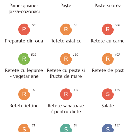
Paine-grisine-
Paşte
Paste si orez
pizza-cozonaci
56
55
386
P
R
R
Preparate din oua
Retete asiatice
Retete cu carne
522
150
407
R
R
R
Retete cu legume
Retete cu peste si
Retete de post
- vegetariene
fructe de mare
32
389
175
R
R
S
Retete ieftine
Retete sanatoase
Salate
/ pentru diete
21
64
157
S
S
S