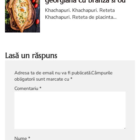
georgiana cu branza si ou
Khachapuri. Khachapuri. Reteta
Khachapuri. Reteta de placinta
georgiana cu branza. Khachapuri diva in
bucatarie. Reteta Khachapuri. placinta
georgiana cu branza
Lasă un răspuns
Adresa ta de email nu va fi publicată.
Câmpurile
obligatorii sunt marcate cu
*
Comentariu
*
Nume
*