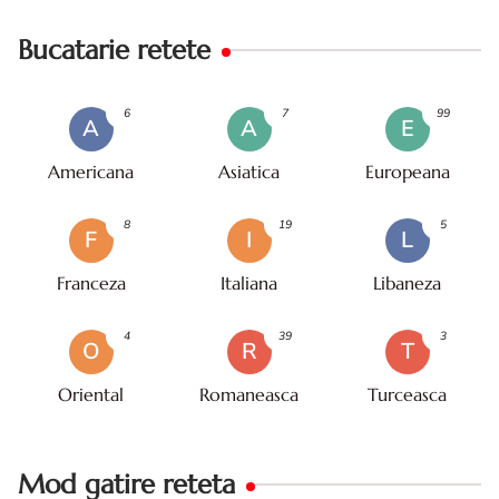
Bucatarie retete
6
7
99
A
A
E
Americana
Asiatica
Europeana
8
19
5
F
I
L
Franceza
Italiana
Libaneza
4
39
3
O
R
T
Oriental
Romaneasca
Turceasca
Mod gatire reteta