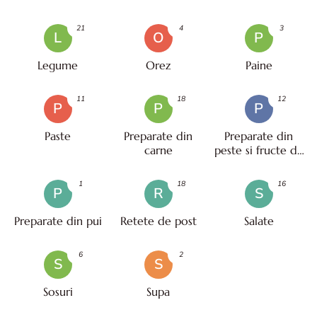
21
4
3
L
O
P
Legume
Orez
Paine
11
18
12
P
P
P
Paste
Preparate din
Preparate din
carne
peste si fructe de
mare
1
18
16
P
R
S
Preparate din pui
Retete de post
Salate
6
2
S
S
Sosuri
Supa