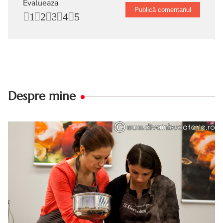
Evalueaza
1
2
3
4
5
Despre mine