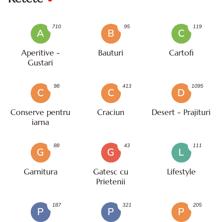
710
95
119
A
B
C
Aperitive -
Bauturi
Cartofi
Gustari
98
413
1095
C
C
D
Conserve pentru
Craciun
Desert - Prajituri
iarna
88
43
111
G
G
L
Garnitura
Gatesc cu
Lifestyle
Prietenii
187
321
205
P
P
P