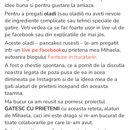
idee buna si pentru gustare la amiaza.
Pentru a pregati
oladi
(sau oladii) nu aveti nevoie
de ingrediente complicate sau tehnci speciale de
gatire. Veti vedea ca se fac foarte usor in live-ul de
pe facebook sau din explicatiile de mai jos.
Aceste oladi – pancakes rusesti – le-am pregatit
intr-un
live pe facebook
cu prietena mea Mihaela,
autoarea blogului
Fantezie in bucatarie.
A fost o chestie spontana, ce a pornit de la discutia
noastra legata de poza pusa de ea in acea
dimineata pe Instagram si de la ideea mea de a
gati alaturi de prieteni incepand din aceasta
toamna.
Ma bucur ca am reusit sa pornesc proiectul
GATESC CU PRIETENII
cu aceasta reteta
,
alaturi
de Mihaela, caci imi este draga si m-am bucurat de
toate colaborarile pe care le-am avut.