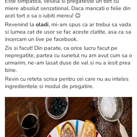
Este simpatica, vesela si pregateste un tort cu
miere absolut senzational. Daca mancati o felie din
acel tort o sa o iubiti mereu! 😉
Revenind la
oladi
, mi-am spus ca ar trebui sa vada
si lumea cat de usor se fac aceste clatite, asa ca sa
incercam un live pe facebook.
Zis si facut! Din pacate, ca orice lucru facut pe
nepregatite, partea cu sunetul nu am avut cum sa o
urmarim, ne-am lasat duse de val si nu a iesit prea
bine.
Revin cu reteta scrisa pentru cei care nu au inteles
ingredientele si modul de pregatire.