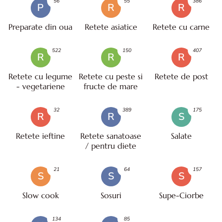
56
55
386
P
R
R
Preparate din oua
Retete asiatice
Retete cu carne
522
150
407
R
R
R
Retete cu legume
Retete cu peste si
Retete de post
- vegetariene
fructe de mare
32
389
175
R
R
S
Retete ieftine
Retete sanatoase
Salate
/ pentru diete
21
64
157
S
S
S
Slow cook
Sosuri
Supe-Ciorbe
134
85