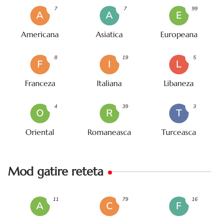
7
7
99
A
A
E
Americana
Asiatica
Europeana
8
19
5
F
I
L
Franceza
Italiana
Libaneza
4
39
3
O
R
T
Oriental
Romaneasca
Turceasca
Mod gatire reteta
11
79
16
A
C
F