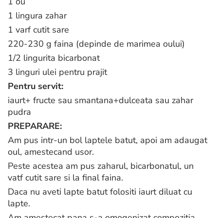
1 ou
1 lingura zahar
1 varf cutit sare
220-230 g faina (depinde de marimea oului)
1/2 lingurita bicarbonat
3 linguri ulei pentru prajit
Pentru servit:
iaurt+ fructe sau smantana+dulceata sau zahar
pudra
PREPARARE:
Am pus intr-un bol laptele batut, apoi am adaugat
oul, amestecand usor.
Peste acestea am pus zaharul, bicarbonatul, un
vatf cutit sare si la final faina.
Daca nu aveti lapte batut folositi iaurt diluat cu
lapte.
Am amestecat pana s-a omogenizat compozitia,