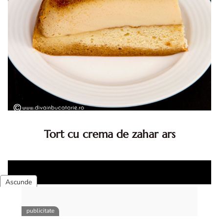
Tort cu crema de zahar ars
Tort cu crema de zahar ars, reteta veche, din caietul
bunicii. Desi este o reteta veche ramane are inca mare
succes. Acest tort cu crema de zahar ars este unul
din acele torturi...