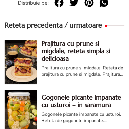
Distribuie pe:
Reteta precedenta / urmatoare
Prajitura cu prune si
migdale, reteta simpla si
delicioasa
Prajitura cu prune si migdale. Reteta de
prajitura cu prune si migdale. Prajitura
cu prune. Cum faci prajitura prune si
migdale
Gogonele picante impanate
cu usturoi – in saramura
Gogonele picante impanate cu usturoi.
Reteta de gogonele impanate.
Gogonele impanate cu usturoi reteta.