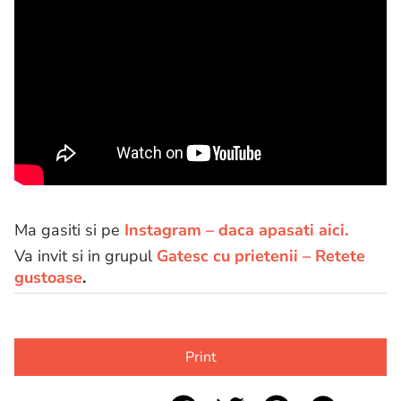
Ma gasiti si pe
Instagram – daca apasati aici.
Va invit si in grupul
Gatesc cu prietenii – Retete
gustoase
.
Print