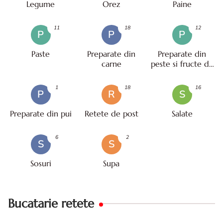
Legume
Orez
Paine
11
18
12
P
P
P
Paste
Preparate din
Preparate din
carne
peste si fructe de
mare
1
18
16
P
R
S
Preparate din pui
Retete de post
Salate
6
2
S
S
Sosuri
Supa
Bucatarie retete