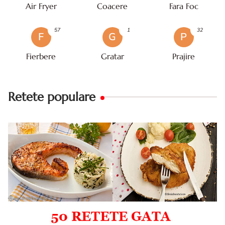
Air Fryer
Coacere
Fara Foc
57
1
32
F
G
P
Fierbere
Gratar
Prajire
Retete populare