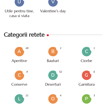
U
V
Utile pentru tine,
Valentine's day
casa si viata
Categorii retete
49
2
1
A
B
C
Aperitive
Bauturi
Ciorbe
9
52
6
C
D
G
Conserve
Deserturi
Garnitura
21
4
3
L
O
P