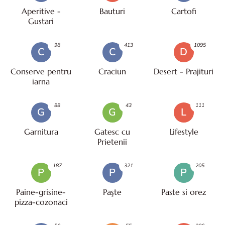
Aperitive -
Bauturi
Cartofi
Gustari
98
413
1095
C
C
D
Conserve pentru
Craciun
Desert - Prajituri
iarna
88
43
111
G
G
L
Garnitura
Gatesc cu
Lifestyle
Prietenii
187
321
205
P
P
P
Paine-grisine-
Paşte
Paste si orez
pizza-cozonaci