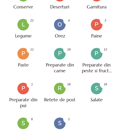
Conserve
Deserturi
Garnitura
21
4
3
L
O
P
Legume
Orez
Paine
11
18
12
P
P
P
Paste
Preparate din
Preparate din
carne
peste si fructe
de mare
1
18
16
P
R
S
Preparate din
Retete de post
Salate
pui
6
2
S
S