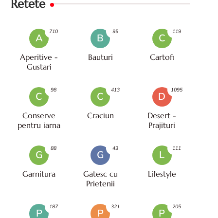
Retete
710
95
119
A
B
C
Aperitive -
Bauturi
Cartofi
Gustari
98
413
1095
C
C
D
Conserve
Craciun
Desert -
pentru iarna
Prajituri
88
43
111
G
G
L
Garnitura
Gatesc cu
Lifestyle
Prietenii
187
321
205
P
P
P