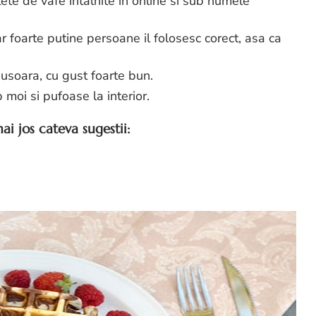
te de vafe intalnite in online si sub numele
 foarte putine persoane il folosesc corect, asa ca
 usoara, cu gust foarte bun.
 moi si pufoase la interior.
mai jos cateva sugestii: