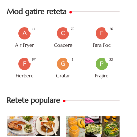
Mod gatire reteta
11
79
16
A
C
F
Air Fryer
Coacere
Fara Foc
57
1
32
F
G
P
Fierbere
Gratar
Prajire
Retete populare