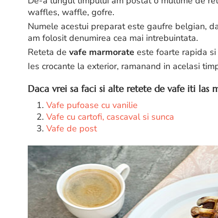
De-a lungul timpului am postat o multime de rete
waffles, waffle, gofre.
Numele acestui preparat este gaufre belgian, dar
am folosit denumirea cea mai intrebuintata.
Reteta de
vafe marmorate
este foarte rapida si
Ies crocante la exterior, ramanand in acelasi timp
Daca vrei sa faci si alte retete de vafe iti las 
1.
Vafe pufoase cu vanilie
2.
Vafe cu cartofi, cascaval si sunca
3.
Vafe de post