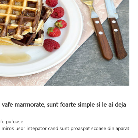
e
vafe marmorate,
sunt foarte simple si le ai deja
afe pufoase
n miros usor intepator cand sunt proaspat scoase din aparat