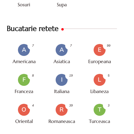
Sosuri
Supa
Bucatarie retete
7
7
99
A
A
E
Americana
Asiatica
Europeana
8
19
5
F
I
L
Franceza
Italiana
Libaneza
4
39
3
O
R
T
Oriental
Romaneasca
Turceasca