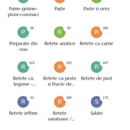
Paine-grisine-
Paşte
Paste si orez
pizza-cozonaci
56
55
386
P
R
R
Preparate din
Retete asiatice
Retete cu carne
oua
522
150
407
R
R
R
Retete cu
Retete cu peste
Retete de post
legume -
si fructe de
vegetariene
mare
32
389
175
R
R
S
Retete ieftine
Retete
Salate
sanatoase /
pentru diete