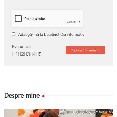
Adaugă-mă la buletinul tău informativ
Evalueaza
1
2
3
4
5
Despre mine