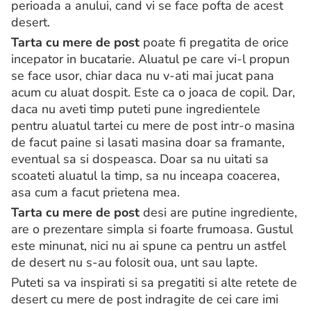
perioada a anului, cand vi se face pofta de acest
desert.
Tarta cu mere de post
poate fi pregatita de orice
incepator in bucatarie. Aluatul pe care vi-l propun
se face usor, chiar daca nu v-ati mai jucat pana
acum cu aluat dospit. Este ca o joaca de copil. Dar,
daca nu aveti timp puteti pune ingredientele
pentru aluatul tartei cu mere de post intr-o masina
de facut paine si lasati masina doar sa framante,
eventual sa si dospeasca. Doar sa nu uitati sa
scoateti aluatul la timp, sa nu inceapa coacerea,
asa cum a facut prietena mea.
Tarta cu mere de post
desi are putine ingrediente,
are o prezentare simpla si foarte frumoasa. Gustul
este minunat, nici nu ai spune ca pentru un astfel
de desert nu s-au folosit oua, unt sau lapte.
Puteti sa va inspirati si sa pregatiti si alte retete de
desert cu mere de post indragite de cei care imi