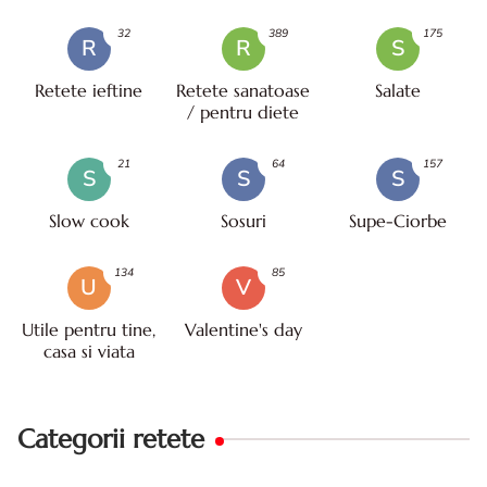
32
389
175
R
R
S
Retete ieftine
Retete sanatoase
Salate
/ pentru diete
21
64
157
S
S
S
Slow cook
Sosuri
Supe-Ciorbe
134
85
U
V
Utile pentru tine,
Valentine's day
casa si viata
Categorii retete