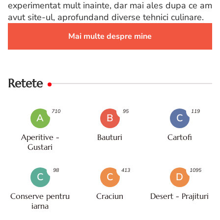
experimentat mult inainte, dar mai ales dupa ce am
avut site-ul, aprofundand diverse tehnici culinare.
Mai multe despre mine
Retete
710
95
119
A
B
C
Aperitive -
Bauturi
Cartofi
Gustari
98
413
1095
C
C
D
Conserve pentru
Craciun
Desert - Prajituri
iarna