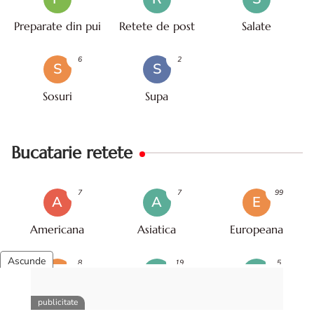
Preparate din pui
Retete de post
Salate
6
2
S
S
Sosuri
Supa
Bucatarie retete
7
7
99
A
A
E
Americana
Asiatica
Europeana
8
19
5
F
I
L
Franceza
Italiana
Libaneza