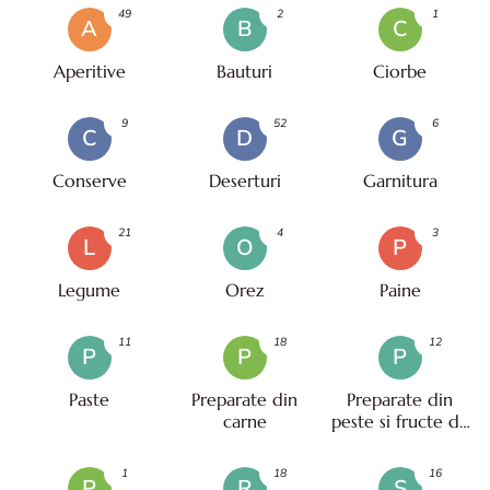
49
2
1
A
B
C
Aperitive
Bauturi
Ciorbe
9
52
6
C
D
G
Conserve
Deserturi
Garnitura
21
4
3
L
O
P
Legume
Orez
Paine
11
18
12
P
P
P
Paste
Preparate din
Preparate din
carne
peste si fructe de
mare
1
18
16
P
R
S