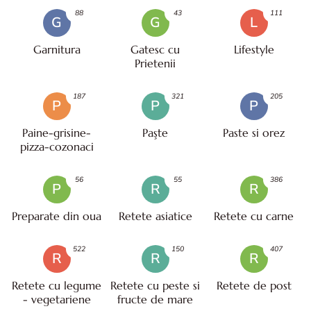
88
43
111
G
G
L
Garnitura
Gatesc cu
Lifestyle
Prietenii
187
321
205
P
P
P
Paine-grisine-
Paşte
Paste si orez
pizza-cozonaci
56
55
386
P
R
R
Preparate din oua
Retete asiatice
Retete cu carne
522
150
407
R
R
R
Retete cu legume
Retete cu peste si
Retete de post
- vegetariene
fructe de mare