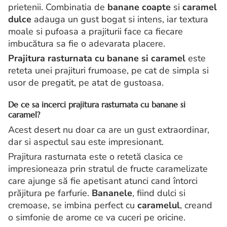
prietenii. Combinatia de
banane coapte
si
caramel
dulce
adauga un gust bogat si intens, iar textura
moale si pufoasa a prajiturii face ca fiecare
imbucătura sa fie o adevarata placere.
Prajitura rasturnata cu banane si caramel
este
reteta unei prajituri frumoase, pe cat de simpla si
usor de pregatit, pe atat de gustoasa.
De ce sa incerci prajitura rasturnata cu banane si
caramel?
Acest desert nu doar ca are un gust extraordinar,
dar si aspectul sau este impresionant.
Prajitura rasturnata este o retetă clasica ce
impresioneaza prin stratul de fructe caramelizate
care ajunge să fie apetisant atunci cand întorci
prăjitura pe farfurie.
Bananele
, fiind dulci si
cremoase, se imbina perfect cu
caramelul
, creand
o simfonie de arome ce va cuceri pe oricine.