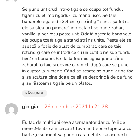
Se pune unt crud într-o tigaie se ocupa tot fundul
țiganii cu el impingadu-l cu mana ușor. Se taie
bananele egale de 3,4 cm și se înfig în unt așa fel ca
ele sa stea „în picioare” inprealabil se pune zahar,
vanilie, piper rosu peste unt. Odată așezate bananele
ele ocupa toată tigaia stand strâns unite. Peste ele se
așează o foaie de aluat de cumpărat, care se taie
rotund și care se introduce cu un cuțit bine sub fundul
fiecărei banane. Se da la foc mic tigaia pana când
zaharul forfaie și devine caramel, după care se pune
în cuptor la rumenit. Când se scoate se pune iar pe foc
și se scutura bine tigaia ca să se desprindă de pe fund
și se răstoarnă tigaia pe un platou.
RĂSPUNDE
giorgia
26 noiembrie 2021 la 21:28
Eu fac de multi ani ceva asemanator dar cu felii de
mere .Merita sa incercati ! Tava nu trebuie tapetata cu
hartie ,e suficient sa puneti caramelul si sa acoperiti