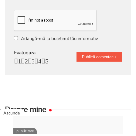
Adaugă-mă la buletinul tău informativ
Evalueaza
1
2
3
4
5
Despre mine