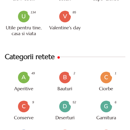
134
85
U
V
Utile pentru tine,
Valentine's day
casa si viata
Categorii retete
49
2
1
A
B
C
Aperitive
Bauturi
Ciorbe
9
52
6
C
D
G
Conserve
Deserturi
Garnitura