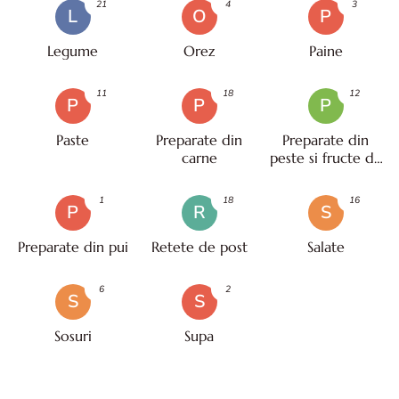
21
4
3
L
O
P
Legume
Orez
Paine
11
18
12
P
P
P
Paste
Preparate din
Preparate din
carne
peste si fructe de
mare
1
18
16
P
R
S
Preparate din pui
Retete de post
Salate
6
2
S
S
Sosuri
Supa