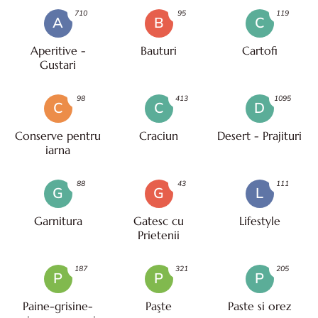
710
95
119
A
B
C
Aperitive -
Bauturi
Cartofi
Gustari
98
413
1095
C
C
D
Conserve pentru
Craciun
Desert - Prajituri
iarna
88
43
111
G
G
L
Garnitura
Gatesc cu
Lifestyle
Prietenii
187
321
205
P
P
P
Paine-grisine-
Paşte
Paste si orez