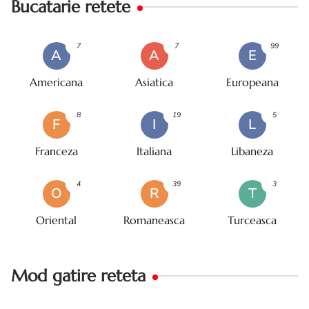
Bucatarie retete
7
7
99
A
A
E
Americana
Asiatica
Europeana
8
19
5
F
I
L
Franceza
Italiana
Libaneza
4
39
3
O
R
T
Oriental
Romaneasca
Turceasca
Mod gatire reteta