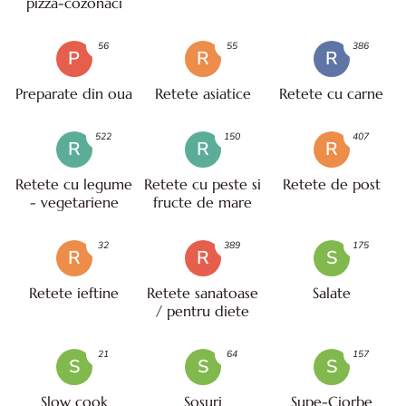
pizza-cozonaci
56
55
386
P
R
R
Preparate din oua
Retete asiatice
Retete cu carne
522
150
407
R
R
R
Retete cu legume
Retete cu peste si
Retete de post
- vegetariene
fructe de mare
32
389
175
R
R
S
Retete ieftine
Retete sanatoase
Salate
/ pentru diete
21
64
157
S
S
S
Slow cook
Sosuri
Supe-Ciorbe