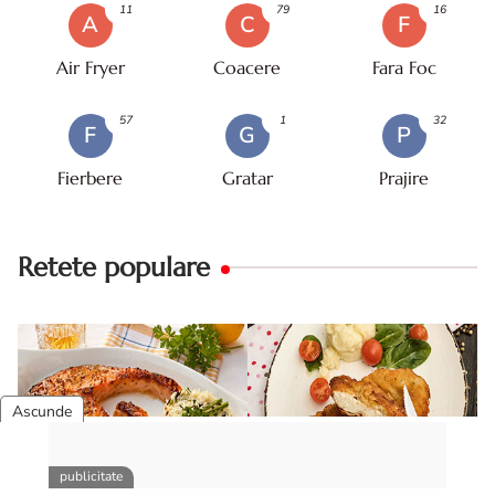
11
79
16
A
C
F
Air Fryer
Coacere
Fara Foc
57
1
32
F
G
P
Fierbere
Gratar
Prajire
Retete populare