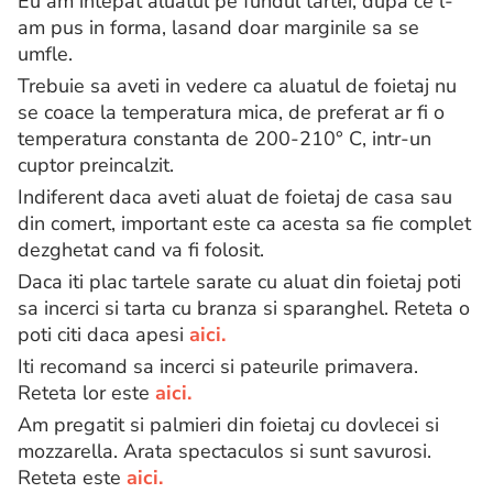
Eu am intepat aluatul pe fundul tartei, dupa ce l-
am pus in forma, lasand doar marginile sa se
umfle.
Trebuie sa aveti in vedere ca aluatul de foietaj nu
se coace la temperatura mica, de preferat ar fi o
temperatura constanta de 200-210° C, intr-un
cuptor preincalzit.
Indiferent daca aveti aluat de foietaj de casa sau
din comert, important este ca acesta sa fie complet
dezghetat cand va fi folosit.
Daca iti plac tartele sarate cu aluat din foietaj poti
sa incerci si tarta cu branza si sparanghel. Reteta o
poti citi daca apesi
aici.
Iti recomand sa incerci si pateurile primavera.
Reteta lor este
aici.
Am pregatit si palmieri din foietaj cu dovlecei si
mozzarella. Arata spectaculos si sunt savurosi.
Reteta este
aici.