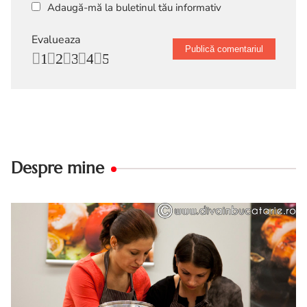
Adaugă-mă la buletinul tău informativ
Evalueaza
1
2
3
4
5
Despre mine