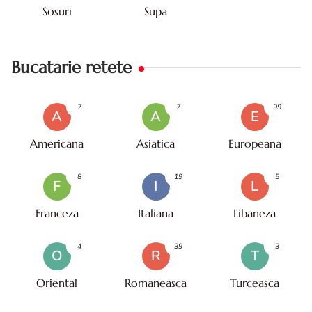
Sosuri
Supa
Bucatarie retete
7
7
99
A
A
E
Americana
Asiatica
Europeana
8
19
5
F
I
L
Franceza
Italiana
Libaneza
4
39
3
O
R
T
Oriental
Romaneasca
Turceasca