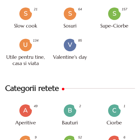
21
64
157
S
S
S
Slow cook
Sosuri
Supe-Ciorbe
134
85
U
V
Utile pentru tine,
Valentine's day
casa si viata
Categorii retete
49
2
1
A
B
C
Aperitive
Bauturi
Ciorbe
9
52
6