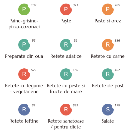
187
321
205
P
P
P
Paine-grisine-
Paşte
Paste si orez
pizza-cozonaci
56
55
386
P
R
R
Preparate din oua
Retete asiatice
Retete cu carne
522
150
407
R
R
R
Retete cu legume
Retete cu peste si
Retete de post
- vegetariene
fructe de mare
32
389
175
R
R
S
Retete ieftine
Retete sanatoase
Salate
/ pentru diete