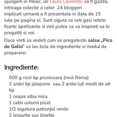
ajungem in Mexic, iar
Laura Laurentiu
va fi gazda,
intreaga colectie a celor 24 bloggeri
implicati urmand a fi prezentata in data de 15
iulie pe pagina ei. Sunt sigura ca veti gasi retete
foarte apetisante si veti putea sa va inspirati sa le
pregatiti si voi.
Daca vreti sa vedeti cum se pregateste
salsa „Pico
de Gallo”
va las lista de ingrediente si modul de
preparare
:
Ingrediente:
500 g rosii tip prunisoara (rosii Roma)
2 ardei tip jalapeno sau 2 ardei iuti medii de alt
tip
1 ceapa alba mica
1 catei usturoi pisat
1/2 legatura patrunjel verde
2 lingurite suc limette