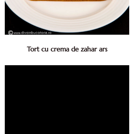
Tort cu crema de zahar ars
Tort cu crema de zahar ars, reteta veche, din caietul
bunicii. Desi este o reteta veche ramane are inca mare
succes. Acest tort cu crema de zahar ars este unul
din acele torturi...