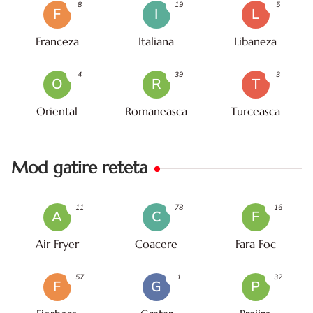
8
19
5
F
I
L
Franceza
Italiana
Libaneza
4
39
3
O
R
T
Oriental
Romaneasca
Turceasca
Mod gatire reteta
11
78
16
A
C
F
Air Fryer
Coacere
Fara Foc
57
1
32
F
G
P