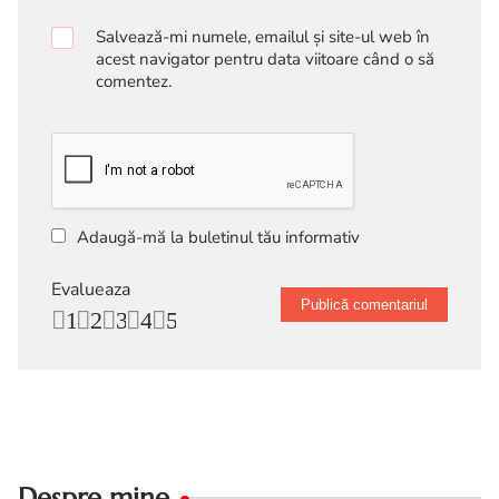
Salvează-mi numele, emailul și site-ul web în
acest navigator pentru data viitoare când o să
comentez.
Adaugă-mă la buletinul tău informativ
Evalueaza
1
2
3
4
5
Despre mine