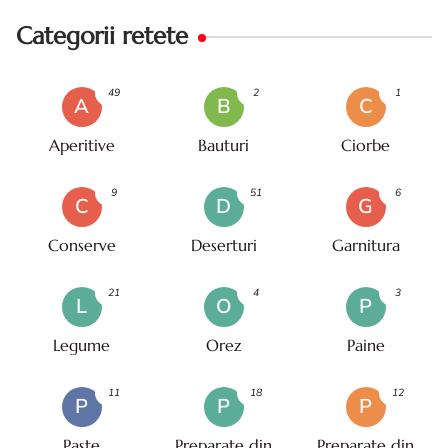
Categorii retete
49
2
1
A
B
C
Aperitive
Bauturi
Ciorbe
9
51
6
C
D
G
Conserve
Deserturi
Garnitura
21
4
3
L
O
P
Legume
Orez
Paine
11
18
12
P
P
P
Paste
Preparate din
Preparate din