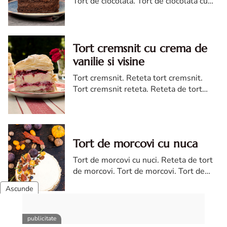
Tort de ciocolata. Tort de ciocolata cu
trei creme ganache. Reteta tort de
ciocolata. Tort de ciocolata reteta diva
Tort cremsnit cu crema de
vanilie si visine
Tort cremsnit. Reteta tort cremsnit.
Tort cremsnit reteta. Reteta de tort
cremsnit cu vanilie. Tort cremsnit sau
kremes torta
Tort de morcovi cu nuca
Tort de morcovi cu nuci. Reteta de tort
de morcovi. Tort de morcovi. Tort de
morcovi cu nuca. Carrot cake