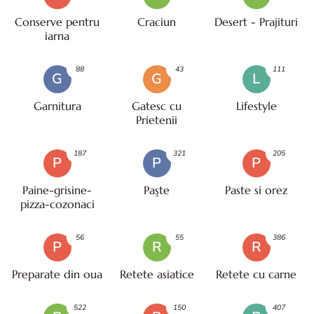
Conserve pentru
Craciun
Desert - Prajituri
iarna
88
43
111
G
G
L
Garnitura
Gatesc cu
Lifestyle
Prietenii
187
321
205
P
P
P
Paine-grisine-
Paşte
Paste si orez
pizza-cozonaci
56
55
386
P
R
R
Preparate din oua
Retete asiatice
Retete cu carne
522
150
407