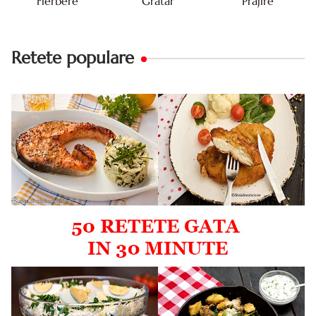
Fierbere
Gratar
Prajire
Retete populare