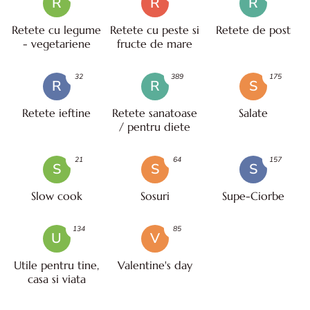
R
R
R
Retete cu legume
Retete cu peste si
Retete de post
- vegetariene
fructe de mare
32
389
175
R
R
S
Retete ieftine
Retete sanatoase
Salate
/ pentru diete
21
64
157
S
S
S
Slow cook
Sosuri
Supe-Ciorbe
134
85
U
V
Utile pentru tine,
Valentine's day
casa si viata