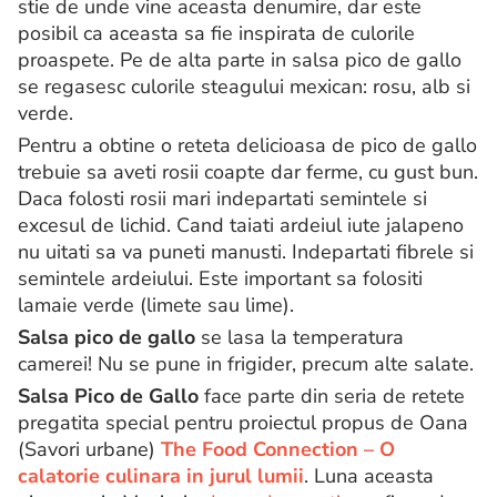
stie de unde vine aceasta denumire, dar este
posibil ca aceasta sa fie inspirata de culorile
proaspete. Pe de alta parte in salsa pico de gallo
se regasesc culorile steagului mexican: rosu, alb si
verde.
Pentru a obtine o reteta delicioasa de pico de gallo
trebuie sa aveti rosii coapte dar ferme, cu gust bun.
Daca folosti rosii mari indepartati semintele si
excesul de lichid. Cand taiati ardeiul iute jalapeno
nu uitati sa va puneti manusti. Indepartati fibrele si
semintele ardeiului. Este important sa folositi
lamaie verde (limete sau lime).
Salsa pico de gallo
se lasa la temperatura
camerei! Nu se pune in frigider, precum alte salate.
Salsa Pico de Gallo
face parte din seria de retete
pregatita special pentru proiectul propus de Oana
(Savori urbane)
The Food Connection – O
calatorie culinara in jurul lumii
. Luna aceasta