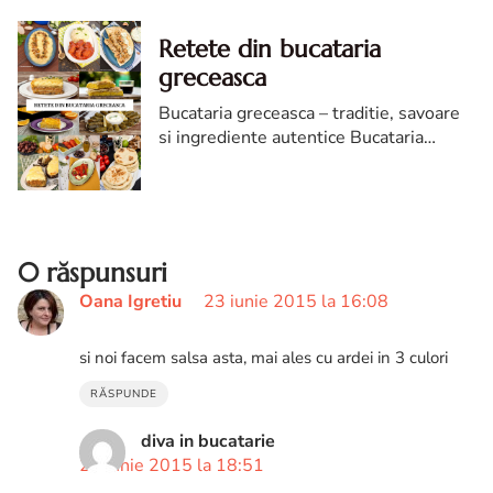
Retete din bucataria
greceasca
Bucataria greceasca – traditie, savoare
si ingrediente autentice Bucataria
greceasca este considerata una dintre
cele mai apreciate gastronomii din
lume, datorita combinatiei ...
0 răspunsuri
Oana Igretiu
23 iunie 2015 la 16:08
si noi facem salsa asta, mai ales cu ardei in 3 culori
RĂSPUNDE
diva in bucatarie
23 iunie 2015 la 18:51