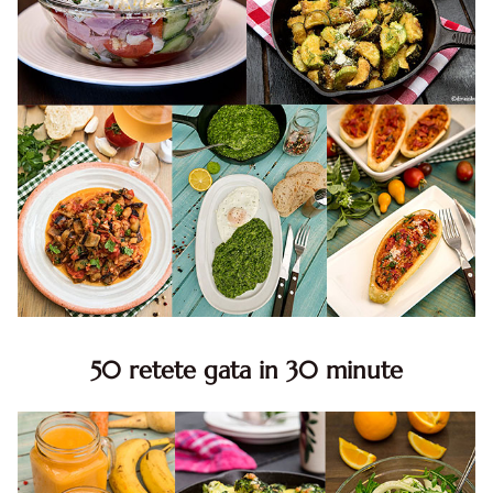
50 retete gata in 30 minute
50 retete gata in 30 minute. 50 idei retete gata in 30
minute. Retete rapide. Retete rapide de mancare. Idei
retete mancare rapid