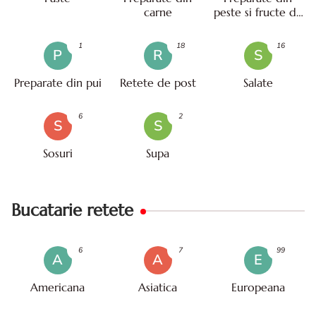
carne
peste si fructe de
mare
1
18
16
P
R
S
Preparate din pui
Retete de post
Salate
6
2
S
S
Sosuri
Supa
Bucatarie retete
6
7
99
A
A
E
Americana
Asiatica
Europeana