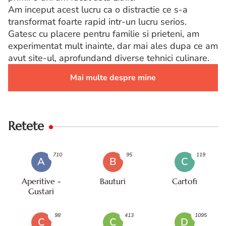
Am inceput acest lucru ca o distractie ce s-a
transformat foarte rapid intr-un lucru serios.
Gatesc cu placere pentru familie si prieteni, am
experimentat mult inainte, dar mai ales dupa ce am
avut site-ul, aprofundand diverse tehnici culinare.
Mai multe despre mine
Retete
710
95
119
A
B
C
Aperitive -
Bauturi
Cartofi
Gustari
98
413
1095
C
C
D