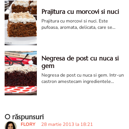
Prajitura cu morcovi si nuci
Prajitura cu morcovi si nuci. Este
pufoasa, aromata, delicata, care se
termina instant. Da!! Am scris foarte
corect: instant! Si asta nu e tot!
Negresa de post cu nuca si
gem
Negresa de post cu nuca si gem. Intr-un
castron amestecam ingredientele
solide: faina, zahar, nuca, bicarbonat,
cacao si un praf de sare.
0 răspunsuri
FLORY
28 martie 2013 la 18:21