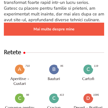
transformat foarte rapid intr-un lucru serios.
Gatesc cu placere pentru familie si prieteni, am
experimentat mult inainte, dar mai ales dupa ce am
avut site-ul, aprofundand diverse tehnici culinare.
Mai multe despre mine
Retete
710
95
119
A
B
C
Aperitive -
Bauturi
Cartofi
Gustari
98
413
1095
C
C
D
Conserve pentru
Craciun
Desert - Prajituri