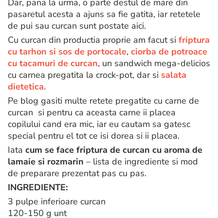
Dar, pana la urma, o parte destul de mare din
pasaretul acesta a ajuns sa fie gatita, iar retetele
de pui sau curcan sunt postate aici.
Cu curcan din productia proprie am facut si
friptura
cu tarhon si sos de portocale
,
ciorba de potroace
cu tacamuri de curcan
, un sandwich mega-delicios
cu carnea pregatita la crock-pot, dar si
salata
dietetica.
Pe blog gasiti multe retete pregatite cu carne de
curcan si pentru ca aceasta carne ii placea
copilului cand era mic, iar eu cautam sa gatesc
special pentru el tot ce isi dorea si ii placea.
Iata
cum se face friptura de curcan cu aroma de
lamaie si rozmarin
– lista de ingrediente si mod
de preparare prezentat pas cu pas.
INGREDIENTE:
3 pulpe inferioare curcan
120-150 g unt