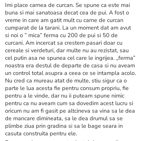
Imi place carnea de curcan. Se spune ca este mai
buna si mai sanatoasa decat cea de pui. A fost o
vreme in care am gatit mult cu carne de curcan
cumparat de la tarani. La un moment dat am avut
si noi o ” mica” ferma cu 200 de pui si 50 de
curcani. Am incercat sa crestem pasari doar cu
cereale si verdeturi, dar multe nu au rezistat, sau
cel putin asa ne spunea cel care le ingrijea. „ferma”
noastra era destul de departe de casa si nu aveam
un control total asupra a ceea ce se intampla acolo.
Nu cred ca mureau atat de multe, stiu sigur ca o
parte le lua acesta fie pentru consum propriu, fie
pentru a le vinde, dar nu ii puteam spune nimic
pentru ca nu aveam cum sa dovedim acest lucru si
oricum nu am fi gasit pe altcineva sa vina sa le dea
de mancare dimineata, sa le dea drumul sa se
plimbe ziua prin gradina si sa le bage seara in
casuta construita pentru ele.