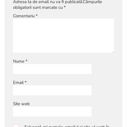
Adresa ta de email nu va fi publicată.
Câmpurile
obligatorii sunt marcate cu
*
Comentariu
*
Nume
*
Email
*
Site web
Salvează-mi numele, emailul și site-ul web în