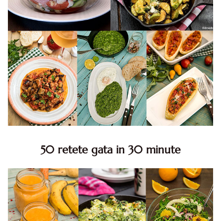
50 retete gata in 30 minute
50 retete gata in 30 minute. 50 idei retete gata in 30
minute. Retete rapide. Retete rapide de mancare. Idei
retete mancare rapid