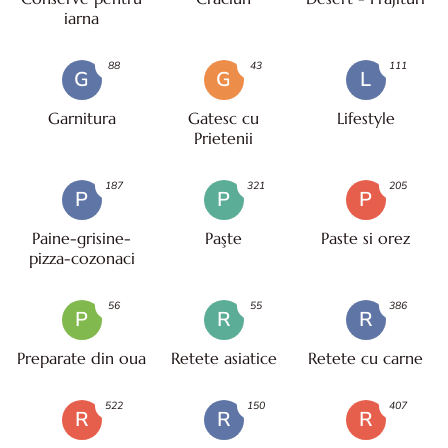
iarna
88
43
111
G
G
L
Garnitura
Gatesc cu
Lifestyle
Prietenii
187
321
205
P
P
P
Paine-grisine-
Paşte
Paste si orez
pizza-cozonaci
56
55
386
P
R
R
Preparate din oua
Retete asiatice
Retete cu carne
522
150
407
R
R
R