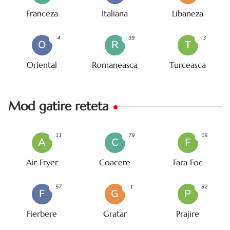
Franceza
Italiana
Libaneza
4
39
3
O
R
T
Oriental
Romaneasca
Turceasca
Mod gatire reteta
11
79
16
A
C
F
Air Fryer
Coacere
Fara Foc
57
1
32
F
G
P
Fierbere
Gratar
Prajire