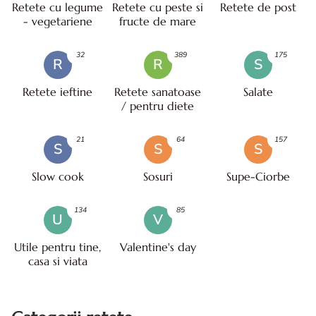
Retete cu legume
Retete cu peste si
Retete de post
- vegetariene
fructe de mare
32
389
175
R
R
S
Retete ieftine
Retete sanatoase
Salate
/ pentru diete
21
64
157
S
S
S
Slow cook
Sosuri
Supe-Ciorbe
134
85
U
V
Utile pentru tine,
Valentine's day
casa si viata