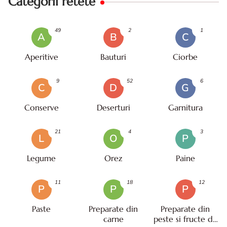
Categorii retete
49
2
1
A
B
C
Aperitive
Bauturi
Ciorbe
9
52
6
C
D
G
Conserve
Deserturi
Garnitura
21
4
3
L
O
P
Legume
Orez
Paine
11
18
12
P
P
P
Paste
Preparate din
Preparate din
carne
peste si fructe de