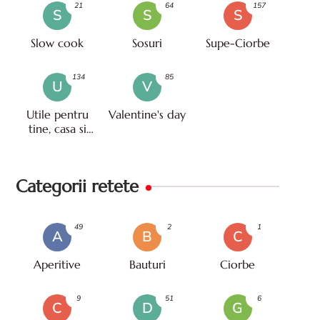
21
64
157
S
S
S
Slow cook
Sosuri
Supe-Ciorbe
134
85
U
V
Utile pentru
Valentine's day
tine, casa si
viata
Categorii retete
49
2
1
A
B
C
Aperitive
Bauturi
Ciorbe
9
51
6
C
D
G