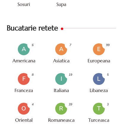
Sosuri
Supa
Bucatarie retete
6
7
99
A
A
E
Americana
Asiatica
Europeana
8
19
5
F
I
L
Franceza
Italiana
Libaneza
4
39
3
O
R
T
Oriental
Romaneasca
Turceasca