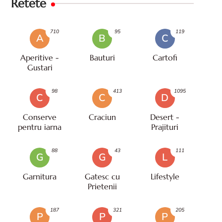
Retete
710
95
119
A
B
C
Aperitive -
Bauturi
Cartofi
Gustari
98
413
1095
C
C
D
Conserve
Craciun
Desert -
pentru iarna
Prajituri
88
43
111
G
G
L
Garnitura
Gatesc cu
Lifestyle
Prietenii
187
321
205
P
P
P