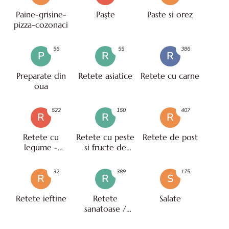
Paine-grisine-
Paşte
Paste si orez
pizza-cozonaci
56
55
386
P
R
R
Preparate din
Retete asiatice
Retete cu carne
oua
522
150
407
R
R
R
Retete cu
Retete cu peste
Retete de post
legume -
si fructe de
vegetariene
mare
32
389
175
R
R
S
Retete ieftine
Retete
Salate
sanatoase /
pentru diete