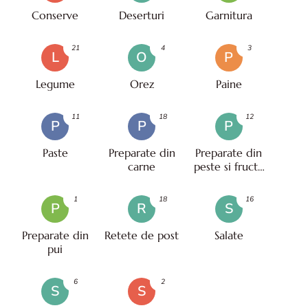
Conserve
Deserturi
Garnitura
21
4
3
L
O
P
Legume
Orez
Paine
11
18
12
P
P
P
Paste
Preparate din
Preparate din
carne
peste si fructe
de mare
1
18
16
P
R
S
Preparate din
Retete de post
Salate
pui
6
2
S
S