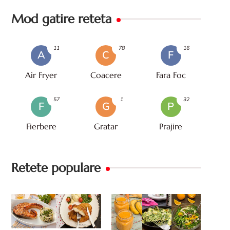
Mod gatire reteta
11
78
16
A
C
F
Air Fryer
Coacere
Fara Foc
57
1
32
F
G
P
Fierbere
Gratar
Prajire
Retete populare