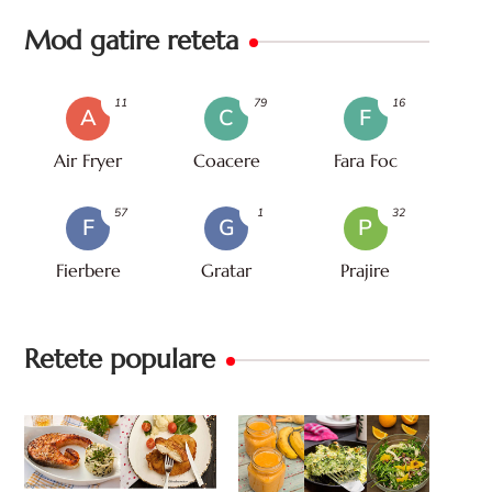
Mod gatire reteta
11
79
16
A
C
F
Air Fryer
Coacere
Fara Foc
57
1
32
F
G
P
Fierbere
Gratar
Prajire
Retete populare