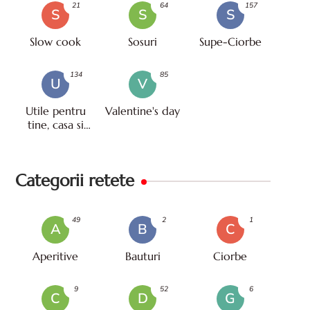
21
64
157
S
S
S
Slow cook
Sosuri
Supe-Ciorbe
134
85
U
V
Utile pentru
Valentine's day
tine, casa si
viata
Categorii retete
49
2
1
A
B
C
Aperitive
Bauturi
Ciorbe
9
52
6
C
D
G