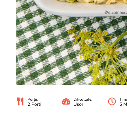
Porții:
Dificultate:
Timp
2 Portii
Usor
5 M