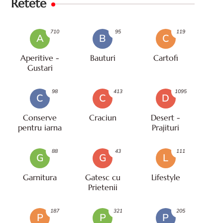
Retete
710
95
119
A
B
C
Aperitive -
Bauturi
Cartofi
Gustari
98
413
1095
C
C
D
Conserve
Craciun
Desert -
pentru iarna
Prajituri
88
43
111
G
G
L
Garnitura
Gatesc cu
Lifestyle
Prietenii
187
321
205
P
P
P