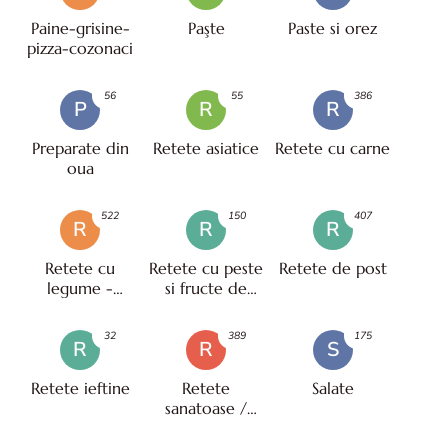
Paine-grisine-
Paşte
Paste si orez
pizza-cozonaci
56
55
386
P
R
R
Preparate din
Retete asiatice
Retete cu carne
oua
522
150
407
R
R
R
Retete cu
Retete cu peste
Retete de post
legume -
si fructe de
vegetariene
mare
32
389
175
R
R
S
Retete ieftine
Retete
Salate
sanatoase /
pentru diete