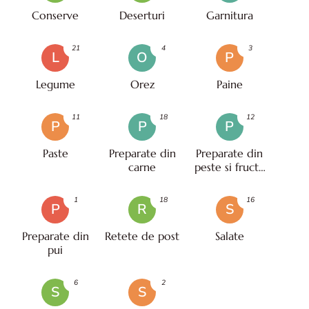
Conserve
Deserturi
Garnitura
21
4
3
L
O
P
Legume
Orez
Paine
11
18
12
P
P
P
Paste
Preparate din
Preparate din
carne
peste si fructe
de mare
1
18
16
P
R
S
Preparate din
Retete de post
Salate
pui
6
2
S
S