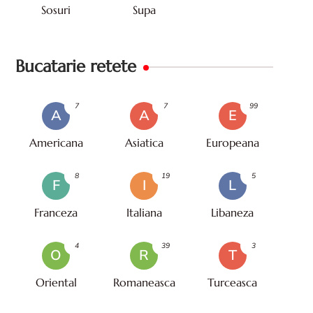
Sosuri
Supa
Bucatarie retete
7
7
99
A
A
E
Americana
Asiatica
Europeana
8
19
5
F
I
L
Franceza
Italiana
Libaneza
4
39
3
O
R
T
Oriental
Romaneasca
Turceasca