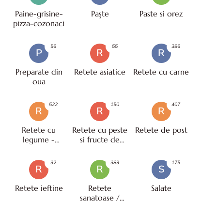
Paine-grisine-
Paşte
Paste si orez
pizza-cozonaci
56
55
386
P
R
R
Preparate din
Retete asiatice
Retete cu carne
oua
522
150
407
R
R
R
Retete cu
Retete cu peste
Retete de post
legume -
si fructe de
vegetariene
mare
32
389
175
R
R
S
Retete ieftine
Retete
Salate
sanatoase /
pentru diete