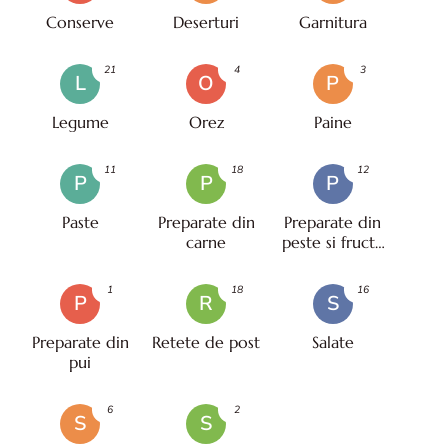
Conserve
Deserturi
Garnitura
21
4
3
L
O
P
Legume
Orez
Paine
11
18
12
P
P
P
Paste
Preparate din
Preparate din
carne
peste si fructe
de mare
1
18
16
P
R
S
Preparate din
Retete de post
Salate
pui
6
2
S
S