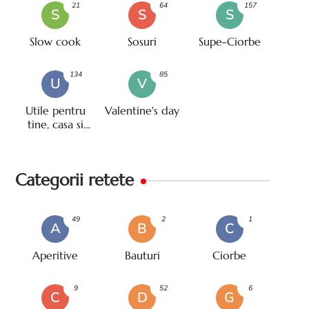
21
64
157
S
S
S
Slow cook
Sosuri
Supe-Ciorbe
134
85
U
V
Utile pentru
Valentine's day
tine, casa si
viata
Categorii retete
49
2
1
A
B
C
Aperitive
Bauturi
Ciorbe
9
52
6
C
D
G