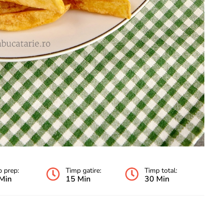
 prep:
Timp gatire:
Timp total:
Min
15 Min
30 Min