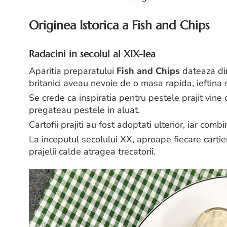
Originea Istorica a Fish and Chips
Radacini in secolul al XIX-lea
Aparitia preparatului
Fish and Chips
dateaza din
britanici aveau nevoie de o masa rapida, ieftina s
Se crede ca inspiratia pentru pestele prajit vine d
pregateau pestele in aluat.
Cartofii prajiti au fost adoptati ulterior, iar comb
La inceputul secolului XX, aproape fiecare carti
prajelii calde atragea trecatorii.