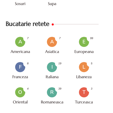
Sosuri
Supa
Bucatarie retete
7
7
99
A
A
E
Americana
Asiatica
Europeana
8
19
5
F
I
L
Franceza
Italiana
Libaneza
4
39
3
O
R
T
Oriental
Romaneasca
Turceasca