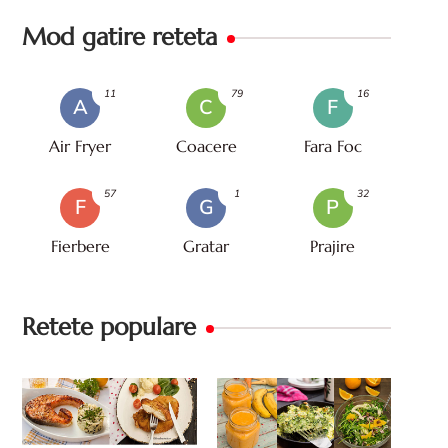
Mod gatire reteta
11
79
16
A
C
F
Air Fryer
Coacere
Fara Foc
57
1
32
F
G
P
Fierbere
Gratar
Prajire
Retete populare