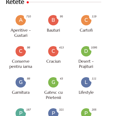
Retete
710
95
119
A
B
C
Aperitive -
Bauturi
Cartofi
Gustari
98
413
1095
C
C
D
Conserve
Craciun
Desert -
pentru iarna
Prajituri
88
43
111
G
G
L
Garnitura
Gatesc cu
Lifestyle
Prietenii
187
321
205
P
P
P