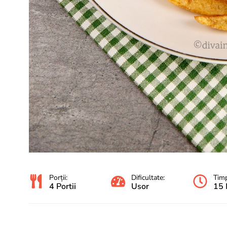
Porții:
Dificultate:
Timp
4 Portii
Usor
15 