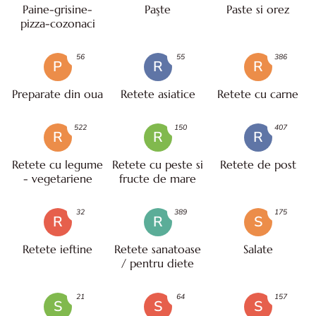
Paine-grisine-
Paşte
Paste si orez
pizza-cozonaci
56
55
386
P
R
R
Preparate din oua
Retete asiatice
Retete cu carne
522
150
407
R
R
R
Retete cu legume
Retete cu peste si
Retete de post
- vegetariene
fructe de mare
32
389
175
R
R
S
Retete ieftine
Retete sanatoase
Salate
/ pentru diete
21
64
157
S
S
S