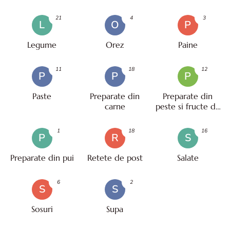
21
4
3
L
O
P
Legume
Orez
Paine
11
18
12
P
P
P
Paste
Preparate din
Preparate din
carne
peste si fructe de
mare
1
18
16
P
R
S
Preparate din pui
Retete de post
Salate
6
2
S
S
Sosuri
Supa