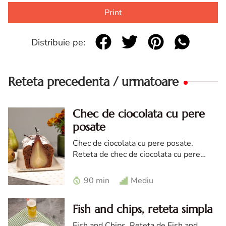
Print
Distribuie pe:
Reteta precedenta / urmatoare
Chec de ciocolata cu pere
posate
Chec de ciocolata cu pere posate.
Reteta de chec de ciocolata cu pere
posate in vin rosu. Reteta de chec cu
pere posate.
90 min
Mediu
Fish and chips, reteta simpla
Fish and Chips. Reteta de Fish and