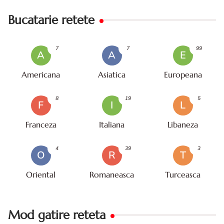
Bucatarie retete
7
7
99
A
A
E
Americana
Asiatica
Europeana
8
19
5
F
I
L
Franceza
Italiana
Libaneza
4
39
3
O
R
T
Oriental
Romaneasca
Turceasca
Mod gatire reteta