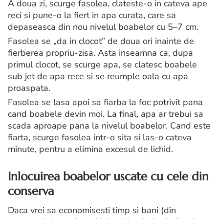
A doua zi, scurge fasolea, clateste-o in cateva ape
reci si pune-o la fiert in apa curata, care sa
depaseasca din nou nivelul boabelor cu 5–7 cm.
Fasolea se „da in clocot” de doua ori inainte de
fierberea propriu-zisa. Asta inseamna ca, dupa
primul clocot, se scurge apa, se clatesc boabele
sub jet de apa rece si se reumple oala cu apa
proaspata.
Fasolea se lasa apoi sa fiarba la foc potrivit pana
cand boabele devin moi. La final, apa ar trebui sa
scada aproape pana la nivelul boabelor. Cand este
fiarta, scurge fasolea intr-o sita si las-o cateva
minute, pentru a elimina excesul de lichid.
Inlocuirea boabelor uscate cu cele din
conserva
Daca vrei sa economisesti timp si bani (din