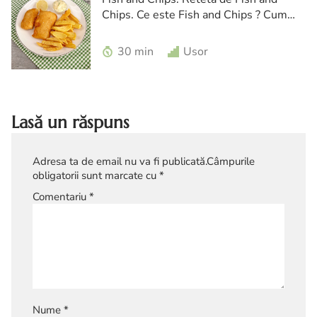
Chips. Ce este Fish and Chips ? Cum
faci Fish and Chips? Peste prajit in aluat.
Peste prajit
30 min
Usor
Lasă un răspuns
Adresa ta de email nu va fi publicată.
Câmpurile
obligatorii sunt marcate cu
*
Comentariu
*
Nume
*