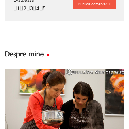
Evalueaza
1
2
3
4
5
Despre mine