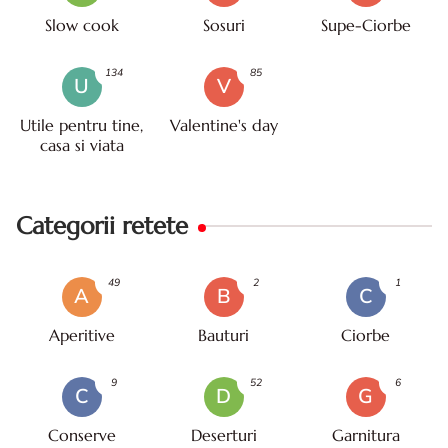
Slow cook
Sosuri
Supe-Ciorbe
134
85
U
V
Utile pentru tine,
Valentine's day
casa si viata
Categorii retete
49
2
1
A
B
C
Aperitive
Bauturi
Ciorbe
9
52
6
C
D
G
Conserve
Deserturi
Garnitura