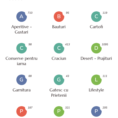
710
95
119
A
B
C
Aperitive -
Bauturi
Cartofi
Gustari
98
413
1095
C
C
D
Conserve pentru
Craciun
Desert - Prajituri
iarna
88
43
111
G
G
L
Garnitura
Gatesc cu
Lifestyle
Prietenii
187
321
205
P
P
P