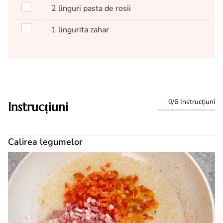
2
linguri
pasta de rosii
1
lingurita
zahar
0
/6 Instrucțiuni
Instrucțiuni
Calirea legumelor