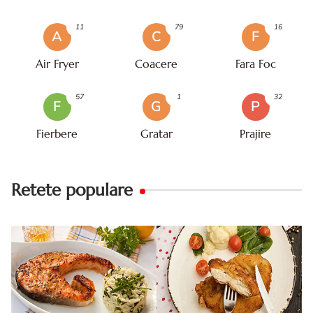
11
79
16
A
C
F
Air Fryer
Coacere
Fara Foc
57
1
32
F
G
P
Fierbere
Gratar
Prajire
Retete populare