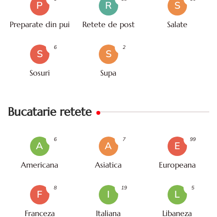
P
R
S
Preparate din pui
Retete de post
Salate
6
2
S
S
Sosuri
Supa
Bucatarie retete
6
7
99
A
A
E
Americana
Asiatica
Europeana
8
19
5
F
I
L
Franceza
Italiana
Libaneza