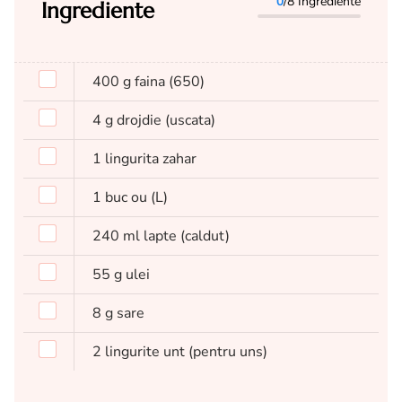
0
/8 Ingrediente
Ingrediente
400
g
faina
(650)
4
g
drojdie
(uscata)
1
lingurita
zahar
1
buc
ou
(L)
240
ml
lapte
(caldut)
55
g
ulei
8
g
sare
2
lingurite
unt
(pentru uns)