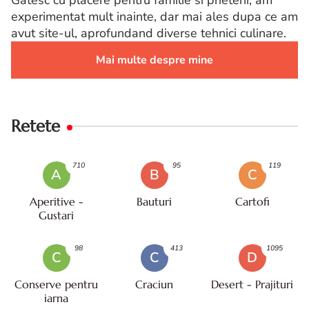
experimentat mult inainte, dar mai ales dupa ce am
avut site-ul, aprofundand diverse tehnici culinare.
Mai multe despre mine
Retete
710
95
119
A
B
C
Aperitive -
Bauturi
Cartofi
Gustari
98
413
1095
C
C
D
Conserve pentru
Craciun
Desert - Prajituri
iarna