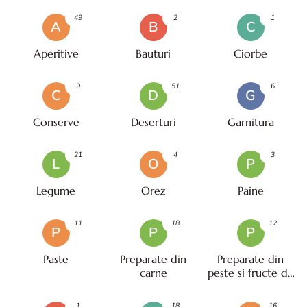
49
2
1
A
B
C
Aperitive
Bauturi
Ciorbe
9
51
6
C
D
G
Conserve
Deserturi
Garnitura
21
4
3
L
O
P
Legume
Orez
Paine
11
18
12
P
P
P
Paste
Preparate din
Preparate din
carne
peste si fructe de
mare
1
18
16