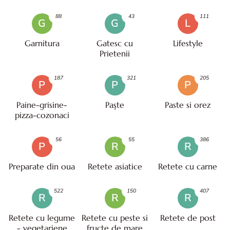
88
43
111
G
G
L
Garnitura
Gatesc cu
Lifestyle
Prietenii
187
321
205
P
P
P
Paine-grisine-
Paşte
Paste si orez
pizza-cozonaci
56
55
386
P
R
R
Preparate din oua
Retete asiatice
Retete cu carne
522
150
407
R
R
R
Retete cu legume
Retete cu peste si
Retete de post
- vegetariene
fructe de mare