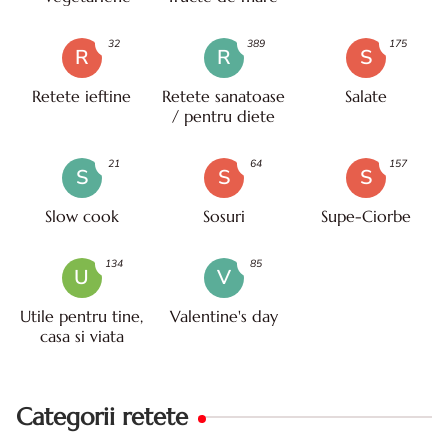
32
389
175
R
R
S
Retete ieftine
Retete sanatoase
Salate
/ pentru diete
21
64
157
S
S
S
Slow cook
Sosuri
Supe-Ciorbe
134
85
U
V
Utile pentru tine,
Valentine's day
casa si viata
Categorii retete