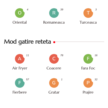
4
39
3
O
R
T
Oriental
Romaneasca
Turceasca
Mod gatire reteta
11
78
16
A
C
F
Air Fryer
Coacere
Fara Foc
57
1
32
F
G
P
Fierbere
Gratar
Prajire