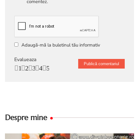
comentez.
Adaugă-mă la buletinul tău informativ
Evalueaza
1
2
3
4
5
Despre mine