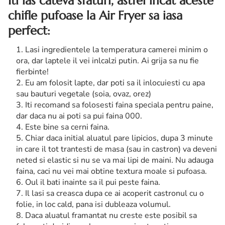
Iti las cateva sfaturi, astfel incat aceste
chifle pufoase la Air Fryer
sa iasa
perfect:
Lasi ingredientele la temperatura camerei minim o
ora, dar laptele il vei inlcalzi putin. Ai grija sa nu fie
fierbinte!
Eu am folosit lapte, dar poti sa il inlocuiesti cu apa
sau bauturi vegetale (soia, ovaz, orez)
Iti recomand sa folosesti faina speciala pentru paine,
dar daca nu ai poti sa pui faina 000.
Este bine sa cerni faina.
Chiar daca initial aluatul pare lipicios, dupa 3 minute
in care il tot trantesti de masa (sau in castron) va deveni
neted si elastic si nu se va mai lipi de maini. Nu adauga
faina, caci nu vei mai obtine textura moale si pufoasa.
Oul il bati inainte sa il pui peste faina.
Il lasi sa creasca dupa ce ai acoperit castronul cu o
folie, in loc cald, pana isi dubleaza volumul.
Daca aluatul framantat nu creste este posibil sa