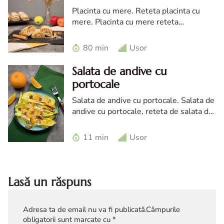
Placinta cu mere. Reteta placinta cu
mere. Placinta cu mere reteta
traditionala. Reteta de placinta cu mere
cu foi de casa. Reteta placinta
80 min
Usor
Salata de andive cu
portocale
Salata de andive cu portocale. Salata de
andive cu portocale, reteta de salata de
andive cu portocale si nuca, andive
reteta
11 min
Usor
Lasă un răspuns
Adresa ta de email nu va fi publicată.
Câmpurile
obligatorii sunt marcate cu
*