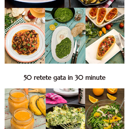
50 retete gata in 30 minute
50 retete gata in 30 minute. 50 idei retete gata in 30
minute. Retete rapide. Retete rapide de mancare. Idei
retete mancare rapid