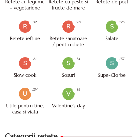
Retete cu legume
Retete cu peste si
Retete de post
- vegetariene
fructe de mare
32
389
175
R
R
S
Retete ieftine
Retete sanatoase
Salate
/ pentru diete
21
64
157
S
S
S
Slow cook
Sosuri
Supe-Ciorbe
134
85
U
V
Utile pentru tine,
Valentine's day
casa si viata
Categorii retete