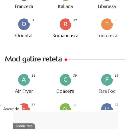
Franceza
Italiana
Libaneza
4
39
3
O
R
T
Oriental
Romaneasca
Turceasca
Mod gatire reteta
11
79
16
A
C
F
Air Fryer
Coacere
Fara Foc
57
1
32
F
G
P
Fierbere
Gratar
Prajire