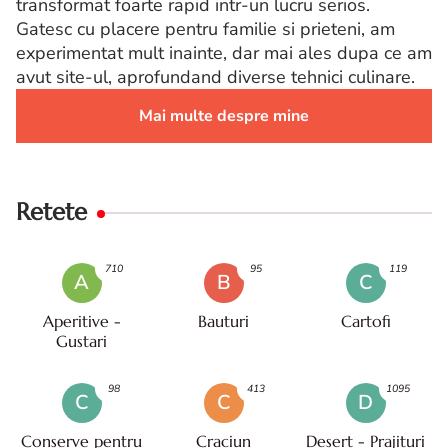
transformat foarte rapid intr-un lucru serios.
Gatesc cu placere pentru familie si prieteni, am
experimentat mult inainte, dar mai ales dupa ce am
avut site-ul, aprofundand diverse tehnici culinare.
Mai multe despre mine
Retete
710
95
119
A
B
C
Aperitive -
Bauturi
Cartofi
Gustari
98
413
1095
C
C
D
Conserve pentru
Craciun
Desert - Prajituri