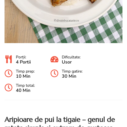
Porții:
Dificultate:
4 Portii
Usor
Timp prep:
Timp gatire:
10 Min
30 Min
Timp total:
40 Min
Aripioare de pui la tigaie – genul de