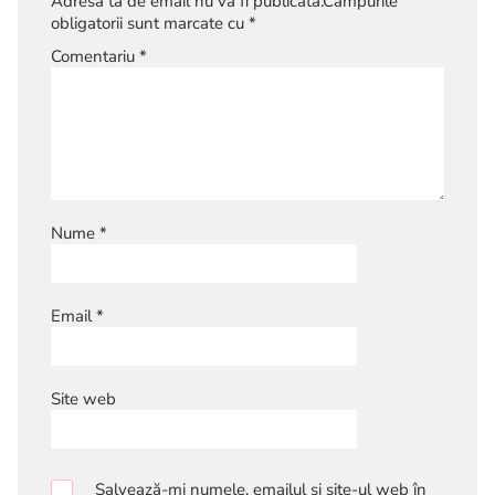
Adresa ta de email nu va fi publicată.
Câmpurile
obligatorii sunt marcate cu
*
Comentariu
*
Nume
*
Email
*
Site web
Salvează-mi numele, emailul și site-ul web în