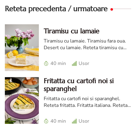
Reteta precedenta / urmatoare
Tiramisu cu lamaie
Tiramisu cu lamaie. Tiramisu fara oua.
Desert cu lamaie. Reteta tiramisu cu
limoncello. Prajitura cu mascarpone si
lamaie. Tiramisu cu lemon curd
40 min
Usor
Fritatta cu cartofi noi si
sparanghel
Fritatta cu cartofi noi si sparanghel.
Reteta fritatta. Fritatta italiana. Reteta
cu sparanghel. Reteta cu cartofi noi.
Fritatta la cuptor. Omleta italiana.
40 min
Usor