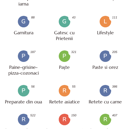
iarna
88
43
111
G
G
L
Garnitura
Gatesc cu
Lifestyle
Prietenii
187
321
205
P
P
P
Paine-grisine-
Paşte
Paste si orez
pizza-cozonaci
56
55
386
P
R
R
Preparate din oua
Retete asiatice
Retete cu carne
522
150
407
R
R
R