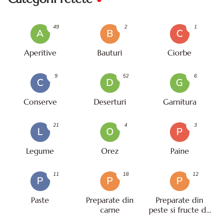
49
2
1
A
B
C
Aperitive
Bauturi
Ciorbe
9
52
6
C
D
G
Conserve
Deserturi
Garnitura
21
4
3
L
O
P
Legume
Orez
Paine
11
18
12
P
P
P
Paste
Preparate din
Preparate din
carne
peste si fructe de
mare