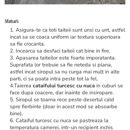
Sfaturi:
1. Asigura-te ca toti taiteii sunt unsi cu unt, astfel
incat sa se coaca uniform iar textura superioara
sa fie crocanta.
2. Incearca sa desfaci taiteii cat bine in fire.
3. Apasarea taiteilor este foarte imporatanta.
Suprafata lor trebuie sa fie neteda si plana,
astfel incat siropul sa nu curga mai mult in alte
parti, ci sa poata intra peste tot la fel.
4.Taierea
cataifului turcesc cu nuca
in cuburi se
face dupa coacere, dar inainte de insiropare.
5. Siropul se toarna rece peste desertul cald
spre fierbinte (doar in acest mod se absoarbe
bine).
6. Cataiful turcesc cu nuca se pastreaza la
temperatura camerei, intr-un recipient inchis