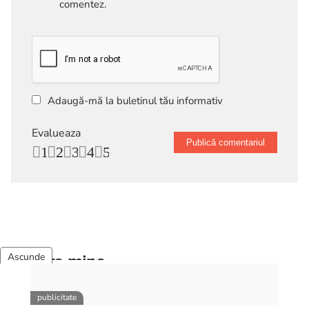
comentez.
Adaugă-mă la buletinul tău informativ
Evalueaza
1
2
3
4
5
Despre mine