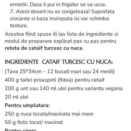
ermetic. Daca il pui in frigider se va usca.
7. Acest desert nu se congeleaza! Suprafata
crocanta si baza insiropata isi vor schimba
textura.
Acestea fiind spuse iti las lista de ingrediente si
modul de preparare explicat pas cu pas pentru
reteta de cataif turcesc cu nuca
.
INGREDIENTE CATAIF TURCESC CU NUCA
:
(Tava 25*34cm – 12 bucati mari sau 24 medii)
400 g taitei proaspeti (fidea) pentru cataif
200 g unt sau 140 ml ulei pentru varianta vegana
20 ml ulei
Pentru umplutura:
250 g nuca tocata/macinata mai mare
50 g fistic tocat/ macinat
Pentru sirop: