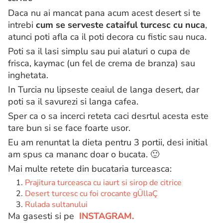
Daca nu ai mancat pana acum acest desert si te
intrebi
cum se serveste cataiful turcesc cu nuca
,
atunci poti afla ca il poti decora cu fistic sau nuca.
Poti sa il lasi simplu sau pui alaturi o cupa de
frisca, kaymac (un fel de crema de branza) sau
inghetata.
In Turcia nu lipseste ceaiul de langa desert, dar
poti sa il savurezi si langa cafea.
Sper ca o sa incerci reteta caci desrtul acesta este
tare bun si se face foarte usor.
Eu am renuntat la dieta pentru 3 portii, desi initial
am spus ca mananc doar o bucata. 🙂
Mai multe retete din bucataria turceasca:
Prajitura turceasca cu iaurt si sirop de citrice
Desert turcesc cu foi crocante gÜllaÇ
Rulada sultanului
Ma gasesti si pe
INSTAGRAM.