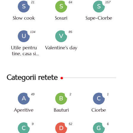
21
64
157
S
S
S
Slow cook
Sosuri
Supe-Ciorbe
134
85
U
V
Utile pentru
Valentine's day
tine, casa si
viata
Categorii retete
49
2
1
A
B
C
Aperitive
Bauturi
Ciorbe
9
52
6
C
D
G