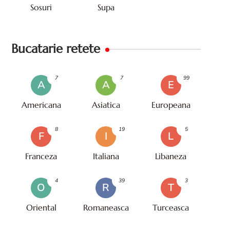
Sosuri
Supa
Bucatarie retete
7
7
99
A
A
E
Americana
Asiatica
Europeana
8
19
5
F
I
L
Franceza
Italiana
Libaneza
4
39
3
O
R
T
Oriental
Romaneasca
Turceasca