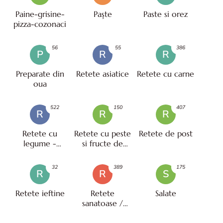
Paine-grisine-
Paşte
Paste si orez
pizza-cozonaci
56
55
386
P
R
R
Preparate din
Retete asiatice
Retete cu carne
oua
522
150
407
R
R
R
Retete cu
Retete cu peste
Retete de post
legume -
si fructe de
vegetariene
mare
32
389
175
R
R
S
Retete ieftine
Retete
Salate
sanatoase /
pentru diete