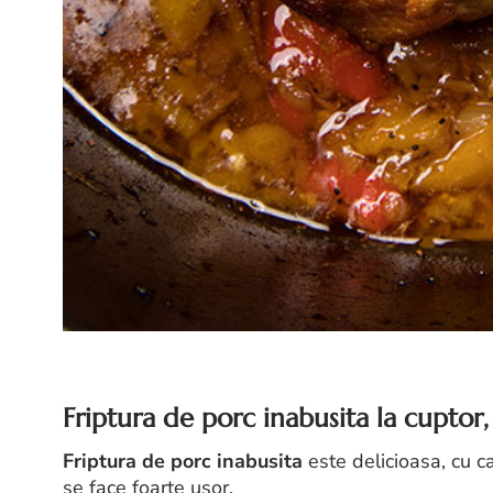
Friptura de porc inabusita la cuptor,
Friptura de porc inabusita
este delicioasa, cu c
se face foarte usor.