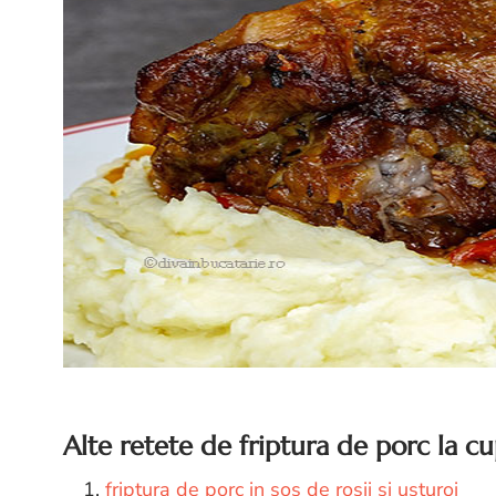
Alte retete de friptura de porc la c
1.
friptura de porc in sos de rosii si usturoi