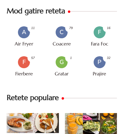
Mod gatire reteta
11
79
16
A
C
F
Air Fryer
Coacere
Fara Foc
57
1
32
F
G
P
Fierbere
Gratar
Prajire
Retete populare