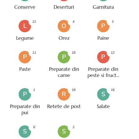
Conserve
Deserturi
Garnitura
21
4
3
L
O
P
Legume
Orez
Paine
11
18
12
P
P
P
Paste
Preparate din
Preparate din
carne
peste si fructe
de mare
1
18
16
P
R
S
Preparate din
Retete de post
Salate
pui
6
2
S
S