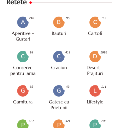
Retete
710
95
119
A
B
C
Aperitive -
Bauturi
Cartofi
Gustari
98
413
1095
C
C
D
Conserve
Craciun
Desert -
pentru iarna
Prajituri
88
43
111
G
G
L
Garnitura
Gatesc cu
Lifestyle
Prietenii
187
321
205
P
P
P