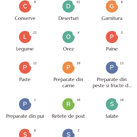
9
51
6
C
D
G
Conserve
Deserturi
Garnitura
21
4
3
L
O
P
Legume
Orez
Paine
11
18
12
P
P
P
Paste
Preparate din
Preparate din
carne
peste si fructe de
mare
1
18
16
P
R
S
Preparate din pui
Retete de post
Salate
6
2
S
S