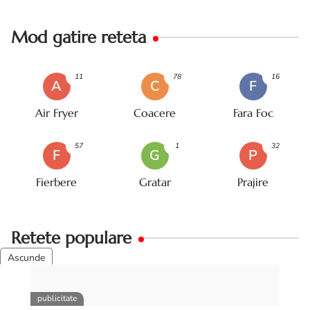
Mod gatire reteta
11
78
16
A
C
F
Air Fryer
Coacere
Fara Foc
57
1
32
F
G
P
Fierbere
Gratar
Prajire
Retete populare