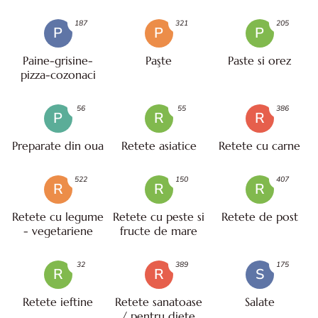
187
321
205
P
P
P
Paine-grisine-
Paşte
Paste si orez
pizza-cozonaci
56
55
386
P
R
R
Preparate din oua
Retete asiatice
Retete cu carne
522
150
407
R
R
R
Retete cu legume
Retete cu peste si
Retete de post
- vegetariene
fructe de mare
32
389
175
R
R
S
Retete ieftine
Retete sanatoase
Salate
/ pentru diete