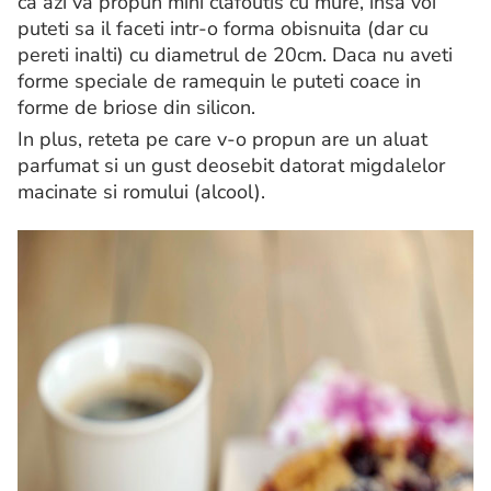
ca azi va propun mini clafoutis cu mure, insa voi
puteti sa il faceti intr-o forma obisnuita (dar cu
pereti inalti) cu diametrul de 20cm. Daca nu aveti
forme speciale de ramequin le puteti coace in
forme de briose din silicon.
In plus, reteta pe care v-o propun are un aluat
parfumat si un gust deosebit datorat migdalelor
macinate si romului (alcool).