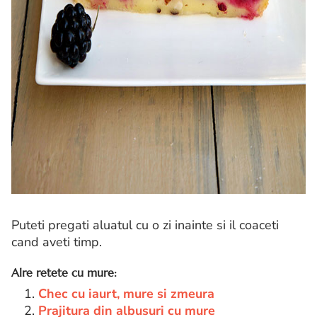
Puteti pregati aluatul cu o zi inainte si il coaceti
cand aveti timp.
Alre retete cu mure:
1.
Chec cu iaurt, mure si zmeura
2.
Prajitura din albusuri cu mure