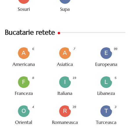
Sosuri
Supa
Bucatarie retete
6
7
99
A
A
E
Americana
Asiatica
Europeana
8
19
5
F
I
L
Franceza
Italiana
Libaneza
4
39
3
O
R
T
Oriental
Romaneasca
Turceasca