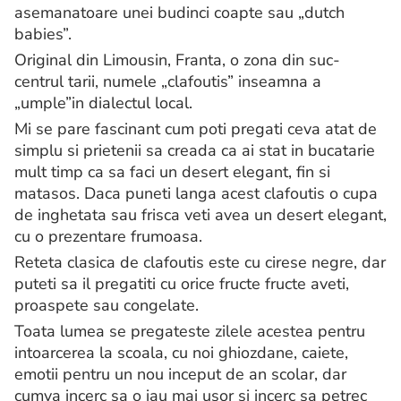
asemanatoare unei budinci coapte sau „dutch
babies”.
Original din Limousin, Franta, o zona din suc-
centrul tarii, numele „clafoutis” inseamna a
„umple”in dialectul local.
Mi se pare fascinant cum poti pregati ceva atat de
simplu si prietenii sa creada ca ai stat in bucatarie
mult timp ca sa faci un desert elegant, fin si
matasos. Daca puneti langa acest clafoutis o cupa
de inghetata sau frisca veti avea un desert elegant,
cu o prezentare frumoasa.
Reteta clasica de clafoutis este cu cirese negre, dar
puteti sa il pregatiti cu orice fructe fructe aveti,
proaspete sau congelate.
Toata lumea se pregateste zilele acestea pentru
intoarcerea la scoala, cu noi ghiozdane, caiete,
emotii pentru un nou inceput de an scolar, dar
cumva incerc sa o iau mai usor si incerc sa petrec