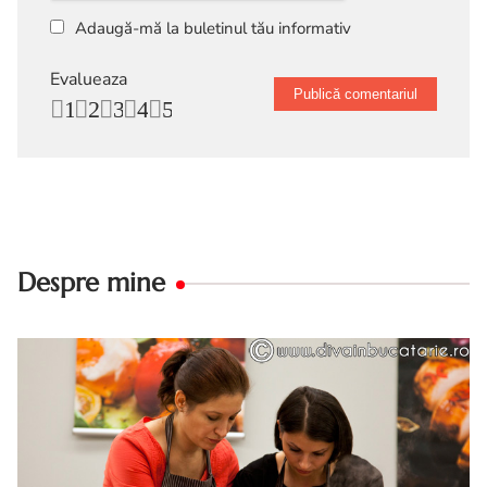
Adaugă-mă la buletinul tău informativ
Evalueaza
1
2
3
4
5
Despre mine