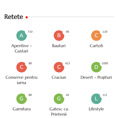
Retete
710
95
119
A
B
C
Aperitive -
Bauturi
Cartofi
Gustari
98
413
1095
C
C
D
Conserve pentru
Craciun
Desert - Prajituri
iarna
88
43
111
G
G
L
Garnitura
Gatesc cu
Lifestyle
Prietenii