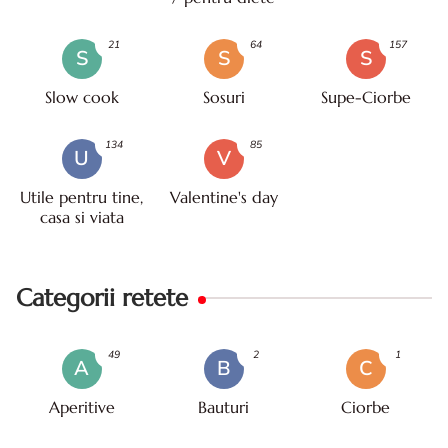
21
64
157
S
S
S
Slow cook
Sosuri
Supe-Ciorbe
134
85
U
V
Utile pentru tine,
Valentine's day
casa si viata
Categorii retete
49
2
1
A
B
C
Aperitive
Bauturi
Ciorbe