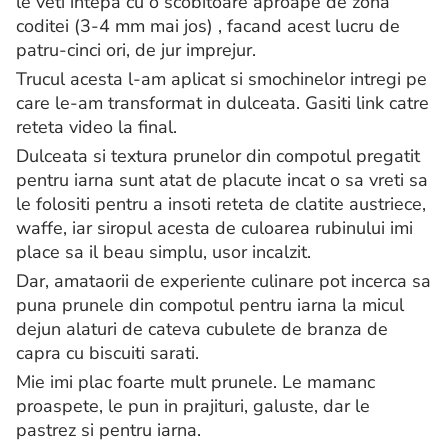
le veti intepa cu o scobitoare aproape de zona
coditei (3-4 mm mai jos) , facand acest lucru de
patru-cinci ori, de jur imprejur.
Trucul acesta l-am aplicat si smochinelor intregi pe
care le-am transformat in dulceata. Gasiti link catre
reteta video la final.
Dulceata si textura prunelor din compotul pregatit
pentru iarna sunt atat de placute incat o sa vreti sa
le folositi pentru a insoti reteta de clatite austriece,
waffe, iar siropul acesta de culoarea rubinului imi
place sa il beau simplu, usor incalzit.
Dar, amataorii de experiente culinare pot incerca sa
puna prunele din compotul pentru iarna la micul
dejun alaturi de cateva cubulete de branza de
capra cu biscuiti sarati.
Mie imi plac foarte mult prunele. Le mamanc
proaspete, le pun in prajituri, galuste, dar le
pastrez si pentru iarna.