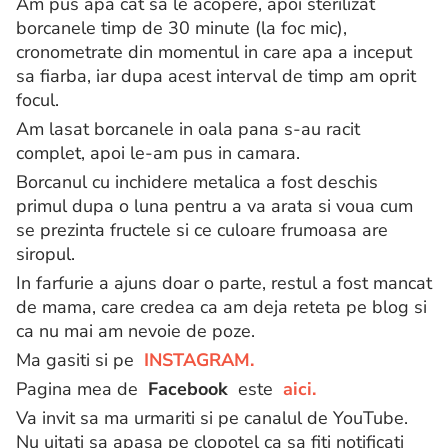
Am pus apa cat sa le acopere, apoi sterilizat
borcanele timp de 30 minute (la foc mic),
cronometrate din momentul in care apa a inceput
sa fiarba, iar dupa acest interval de timp am oprit
focul.
Am lasat borcanele in oala pana s-au racit
complet, apoi le-am pus in camara.
Borcanul cu inchidere metalica a fost deschis
primul dupa o luna pentru a va arata si voua cum
se prezinta fructele si ce culoare frumoasa are
siropul.
In farfurie a ajuns doar o parte, restul a fost mancat
de mama, care credea ca am deja reteta pe blog si
ca nu mai am nevoie de poze.
Ma gasiti si pe
INSTAGRAM.
Pagina mea de
Facebook
este
aici.
Va invit sa ma urmariti si pe canalul de YouTube.
Nu uitati sa apasa pe clopotel ca sa fiti notificati