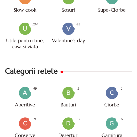
Slow cook
Sosuri
Supe-Ciorbe
134
85
U
V
Utile pentru tine,
Valentine's day
casa si viata
Categorii retete
49
2
1
A
B
C
Aperitive
Bauturi
Ciorbe
9
52
6
C
D
G
Conserve
Deserturi
Garnitura