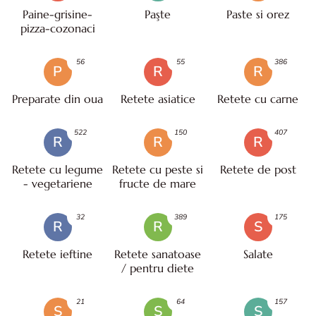
Paine-grisine-
Paşte
Paste si orez
pizza-cozonaci
56
55
386
P
R
R
Preparate din oua
Retete asiatice
Retete cu carne
522
150
407
R
R
R
Retete cu legume
Retete cu peste si
Retete de post
- vegetariene
fructe de mare
32
389
175
R
R
S
Retete ieftine
Retete sanatoase
Salate
/ pentru diete
21
64
157
S
S
S