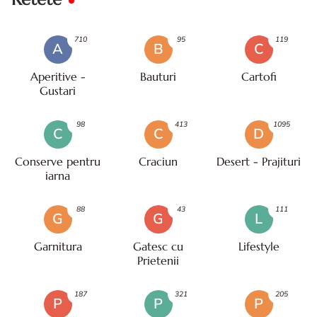
710
95
119
A
B
C
Aperitive -
Bauturi
Cartofi
Gustari
98
413
1095
C
C
D
Conserve pentru
Craciun
Desert - Prajituri
iarna
88
43
111
G
G
L
Garnitura
Gatesc cu
Lifestyle
Prietenii
187
321
205
P
P
P