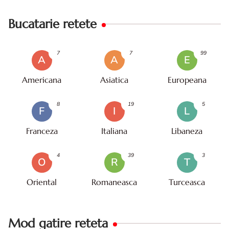
Bucatarie retete
7
7
99
A
A
E
Americana
Asiatica
Europeana
8
19
5
F
I
L
Franceza
Italiana
Libaneza
4
39
3
O
R
T
Oriental
Romaneasca
Turceasca
Mod gatire reteta