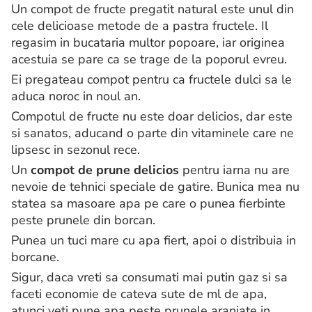
Un compot de fructe pregatit natural este unul din
cele delicioase metode de a pastra fructele. Il
regasim in bucataria multor popoare, iar originea
acestuia se pare ca se trage de la poporul evreu.
Ei pregateau compot pentru ca fructele dulci sa le
aduca noroc in noul an.
Compotul de fructe nu este doar delicios, dar este
si sanatos, aducand o parte din vitaminele care ne
lipsesc in sezonul rece.
Un
compot de prune delicios
pentru iarna nu are
nevoie de tehnici speciale de gatire. Bunica mea nu
statea sa masoare apa pe care o punea fierbinte
peste prunele din borcan.
Punea un tuci mare cu apa fiert, apoi o distribuia in
borcane.
Sigur, daca vreti sa consumati mai putin gaz si sa
faceti economie de cateva sute de ml de apa,
atunci veti pune apa peste prunele aranjate in