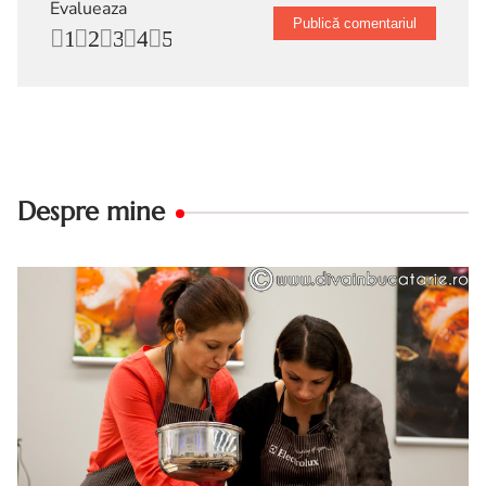
Evalueaza
1
2
3
4
5
Despre mine