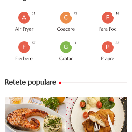
11
79
16
A
C
F
Air Fryer
Coacere
Fara Foc
57
1
32
F
G
P
Fierbere
Gratar
Prajire
Retete populare