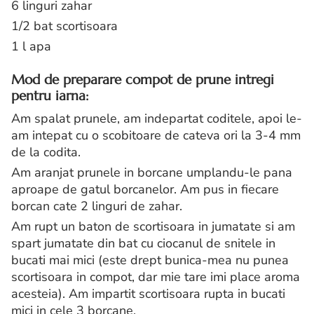
6 linguri zahar
1/2 bat scortisoara
1 l apa
Mod de preparare compot de prune intregi
pentru iarna:
Am spalat prunele, am indepartat coditele, apoi le-
am intepat cu o scobitoare de cateva ori la 3-4 mm
de la codita.
Am aranjat prunele in borcane umplandu-le pana
aproape de gatul borcanelor. Am pus in fiecare
borcan cate 2 linguri de zahar.
Am rupt un baton de scortisoara in jumatate si am
spart jumatate din bat cu ciocanul de snitele in
bucati mai mici (este drept bunica-mea nu punea
scortisoara in compot, dar mie tare imi place aroma
acesteia). Am impartit scortisoara rupta in bucati
mici in cele 3 borcane.