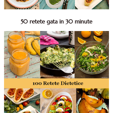
50 retete gata in 30 minute
50 retete gata in 30 minute. 50 idei retete gata in 30
minute. Retete rapide. Retete rapide de mancare. Idei
retete mancare rapid