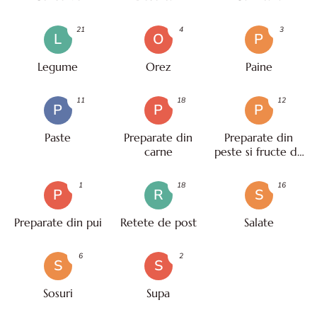
21
4
3
L
O
P
Legume
Orez
Paine
11
18
12
P
P
P
Paste
Preparate din
Preparate din
carne
peste si fructe de
mare
1
18
16
P
R
S
Preparate din pui
Retete de post
Salate
6
2
S
S
Sosuri
Supa