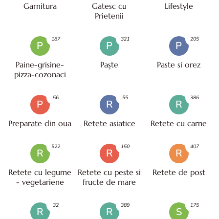
Garnitura
Gatesc cu
Lifestyle
Prietenii
187
321
205
P
P
P
Paine-grisine-
Paşte
Paste si orez
pizza-cozonaci
56
55
386
P
R
R
Preparate din oua
Retete asiatice
Retete cu carne
522
150
407
R
R
R
Retete cu legume
Retete cu peste si
Retete de post
- vegetariene
fructe de mare
32
389
175
R
R
S