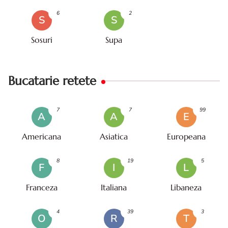
6
2
S
S
Sosuri
Supa
Bucatarie retete
7
7
99
A
A
E
Americana
Asiatica
Europeana
8
19
5
F
I
L
Franceza
Italiana
Libaneza
4
39
3
O
R
T