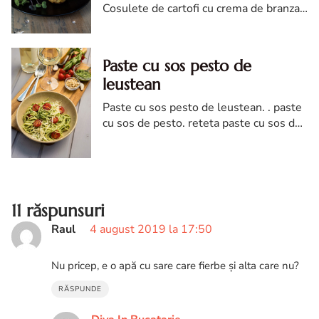
Cosulete de cartofi cu crema de branza.
reteta cosulete de cartofi. Cosulete de
cartofi diva in bucatarie. Cosulete
Paste cu sos pesto de
leustean
Paste cu sos pesto de leustean. . paste
cu sos de pesto. reteta paste cu sos de
pesto de leustean. paste cupesto de
leustean. paste cu pesto de leustean
diva
11 răspunsuri
Raul
4 august 2019 la 17:50
Nu pricep, e o apă cu sare care fierbe și alta care nu?
RĂSPUNDE