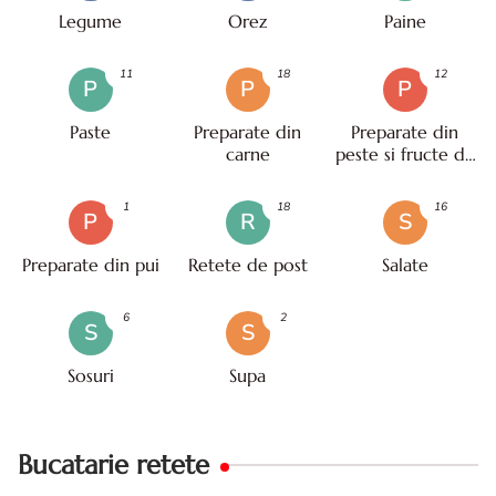
Legume
Orez
Paine
11
18
12
P
P
P
Paste
Preparate din
Preparate din
carne
peste si fructe de
mare
1
18
16
P
R
S
Preparate din pui
Retete de post
Salate
6
2
S
S
Sosuri
Supa
Bucatarie retete