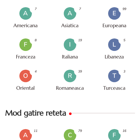
7
7
99
A
A
E
Americana
Asiatica
Europeana
8
19
5
F
I
L
Franceza
Italiana
Libaneza
4
39
3
O
R
T
Oriental
Romaneasca
Turceasca
Mod gatire reteta
11
79
16
A
C
F