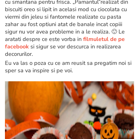
cu smantana pentru frisca. „Pamantul”realizat din
biscuiti oreo si lipit in acelasi mod cu ciocolata cu
viermi din jeleu si fantomele realizate cu pasta
zahar au fost optiuni atat de banale incat copiii
sigur nu vor avea probleme in a le realiza. 🙂 Le
aratati despre ce este vorba in
filmuletul de pe
facebook
si sigur se vor descurca in realizarea
decorurilor.
Eu va las o poza cu ce am reusit sa pregatim noi si
sper sa va inspire si pe voi.