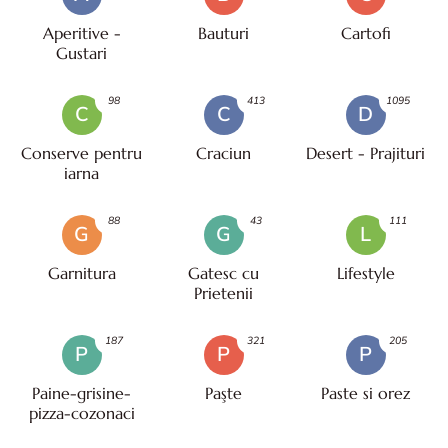
Aperitive -
Bauturi
Cartofi
Gustari
98
413
1095
C
C
D
Conserve pentru
Craciun
Desert - Prajituri
iarna
88
43
111
G
G
L
Garnitura
Gatesc cu
Lifestyle
Prietenii
187
321
205
P
P
P
Paine-grisine-
Paşte
Paste si orez
pizza-cozonaci