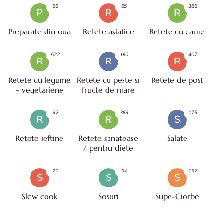
56
55
386
P
R
R
Preparate din oua
Retete asiatice
Retete cu carne
522
150
407
R
R
R
Retete cu legume
Retete cu peste si
Retete de post
- vegetariene
fructe de mare
32
389
175
R
R
S
Retete ieftine
Retete sanatoase
Salate
/ pentru diete
21
64
157
S
S
S
Slow cook
Sosuri
Supe-Ciorbe