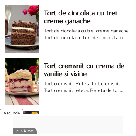
Tort de ciocolata cu trei
creme ganache
Tort de ciocolata cu trei creme ganache.
Tort de ciocolata. Tort de ciocolata cu
trei creme ganache. Reteta tort de
ciocolata. Tort de ciocolata reteta diva
Tort cremsnit cu crema de
vanilie si visine
Tort cremsnit. Reteta tort cremsnit.
Tort cremsnit reteta. Reteta de tort
cremsnit cu vanilie. Tort cremsnit sau
kremes torta
Tort de morcovi cu nuca
Tort de morcovi cu nuci. Reteta de tort