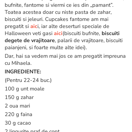
bufnite, fantome si viermi ce ies din „pamant”.
Toatea acestea doar cu niste pasta de zahar,
biscuiti si jeleuri. Cupcakes fantome am mai
pregatit si
aic
i, iar alte deserturi speciale de
Halloween veti gasi
aici
(biscuiti bufnite,
biscuiti
degete de vrajitoare
, palarii de vrajitoare, biscuiti
paianjeni, si foarte multe alte idei).
Dar, hai sa vedem mai jos ce am pregatit impreuna
cu Mihaela.
INGREDIENTE:
(Pentru 22-24 buc.)
100 g unt moale
150 g zahar
2 oua mari
220 g faina
30 g cacao
2 lingurite praf de copt