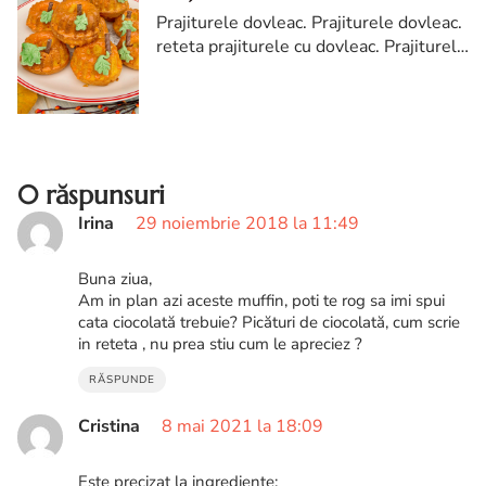
Prajiturele dovleac. Prajiturele dovleac.
reteta prajiturele cu dovleac. Prajiturele
dovleac reteta. prajitura in forma de
dovleac. Prajitura cu dovleac.
0 răspunsuri
Irina
29 noiembrie 2018 la 11:49
Buna ziua,
Am in plan azi aceste muffin, poti te rog sa imi spui
cata ciocolată trebuie? Picături de ciocolată, cum scrie
in reteta , nu prea stiu cum le apreciez ?
RĂSPUNDE
Cristina
8 mai 2021 la 18:09
Este precizat la ingrediente: