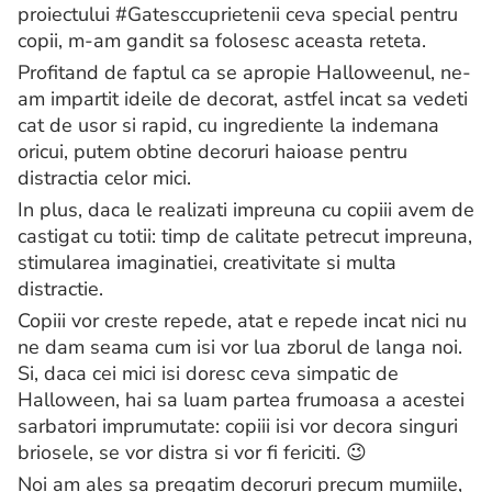
proiectului #Gatesccuprietenii ceva special pentru
copii, m-am gandit sa folosesc aceasta reteta.
Profitand de faptul ca se apropie Halloweenul, ne-
am impartit ideile de decorat, astfel incat sa vedeti
cat de usor si rapid, cu ingrediente la indemana
oricui, putem obtine decoruri haioase pentru
distractia celor mici.
In plus, daca le realizati impreuna cu copiii avem de
castigat cu totii: timp de calitate petrecut impreuna,
stimularea imaginatiei, creativitate si multa
distractie.
Copiii vor creste repede, atat e repede incat nici nu
ne dam seama cum isi vor lua zborul de langa noi.
Si, daca cei mici isi doresc ceva simpatic de
Halloween, hai sa luam partea frumoasa a acestei
sarbatori imprumutate: copiii isi vor decora singuri
briosele, se vor distra si vor fi fericiti. 😉
Noi am ales sa pregatim decoruri precum mumiile,