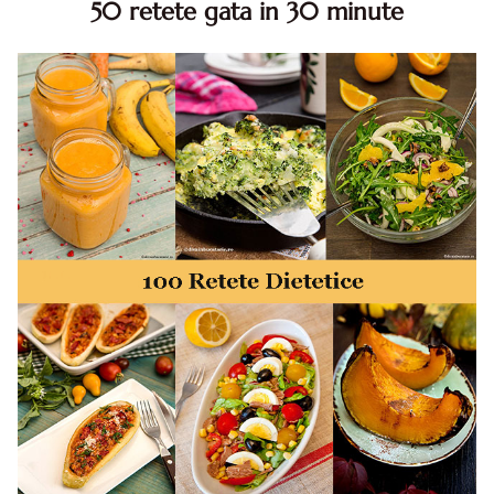
50 retete gata in 30 minute
50 retete gata in 30 minute. 50 idei retete gata in 30
minute. Retete rapide. Retete rapide de mancare. Idei
retete mancare rapid