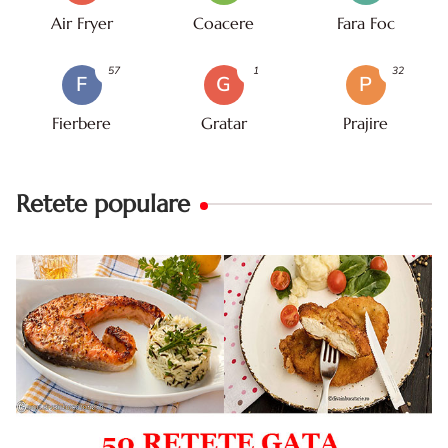
Air Fryer
Coacere
Fara Foc
57
1
32
F
G
P
Fierbere
Gratar
Prajire
Retete populare