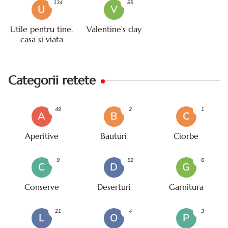
134
85
U
V
Utile pentru tine,
Valentine's day
casa si viata
Categorii retete
49
2
1
A
B
C
Aperitive
Bauturi
Ciorbe
9
52
6
C
D
G
Conserve
Deserturi
Garnitura
21
4
3
L
O
P