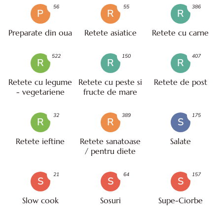
56
55
386
P
R
R
Preparate din oua
Retete asiatice
Retete cu carne
522
150
407
R
R
R
Retete cu legume
Retete cu peste si
Retete de post
- vegetariene
fructe de mare
32
389
175
R
R
S
Retete ieftine
Retete sanatoase
Salate
/ pentru diete
21
64
157
S
S
S
Slow cook
Sosuri
Supe-Ciorbe