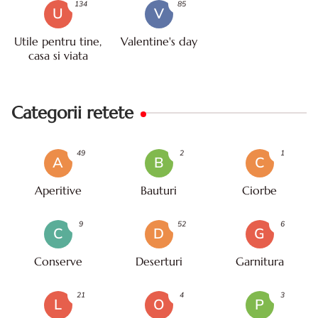
134
85
U
V
Utile pentru tine,
Valentine's day
casa si viata
Categorii retete
49
2
1
A
B
C
Aperitive
Bauturi
Ciorbe
9
52
6
C
D
G
Conserve
Deserturi
Garnitura
21
4
3
L
O
P