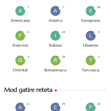
7
7
99
A
A
E
Americana
Asiatica
Europeana
8
19
5
F
I
L
Franceza
Italiana
Libaneza
4
39
3
O
R
T
Oriental
Romaneasca
Turceasca
Mod gatire reteta
11
79
16
A
C
F