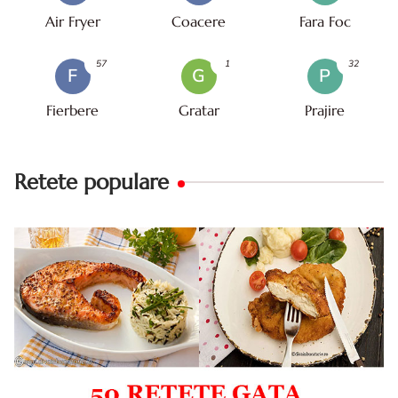
Air Fryer
Coacere
Fara Foc
57
1
32
F
G
P
Fierbere
Gratar
Prajire
Retete populare