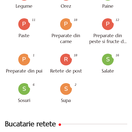
Legume
Orez
Paine
11
18
12
P
P
P
Paste
Preparate din
Preparate din
carne
peste si fructe de
mare
1
18
16
P
R
S
Preparate din pui
Retete de post
Salate
6
2
S
S
Sosuri
Supa
Bucatarie retete