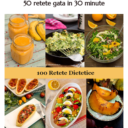
50 retete gata in 30 minute
50 retete gata in 30 minute. 50 idei retete gata in 30
minute. Retete rapide. Retete rapide de mancare. Idei
retete mancare rapid