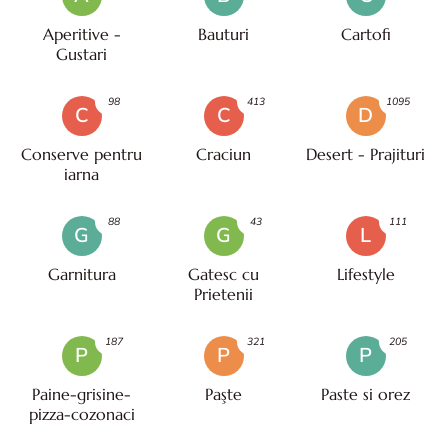
Aperitive -
Bauturi
Cartofi
Gustari
98
413
1095
C
C
D
Conserve pentru
Craciun
Desert - Prajituri
iarna
88
43
111
G
G
L
Garnitura
Gatesc cu
Lifestyle
Prietenii
187
321
205
P
P
P
Paine-grisine-
Paşte
Paste si orez
pizza-cozonaci