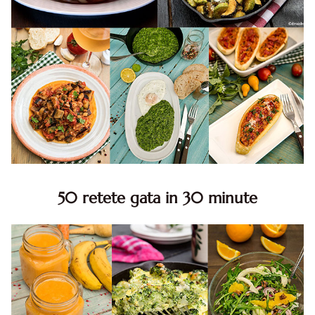
50 retete gata in 30 minute
50 retete gata in 30 minute. 50 idei retete gata in 30
minute. Retete rapide. Retete rapide de mancare. Idei
retete mancare rapid