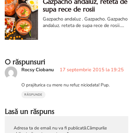
Gazpacho andaluz, reteta de
supa rece de rosii
Gazpacho andaluz . Gazpacho. Gazpacho
andaluz. reteta de supa rece de rosii.
supa rece de rosii. reteta de gazpacho.
gazpacho reteta diva in bucatarie
0 răspunsuri
Rocsy Ciobanu
17 septembrie 2015 la 19:25
O prajiturica cu mere nu refuz niciodata! Pup.
RĂSPUNDE
Lasă un răspuns
Adresa ta de email nu va fi publicată.
Câmpurile