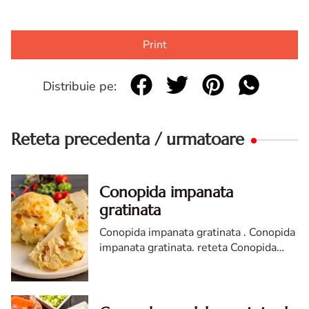
Print
Distribuie pe:
Reteta precedenta / urmatoare
Conopida impanata
gratinata
Conopida impanata gratinata . Conopida
impanata gratinata. reteta Conopida
impanata gratinata. conopida la cuptor.
Conopida impanata gratinata diva in
bucatarie