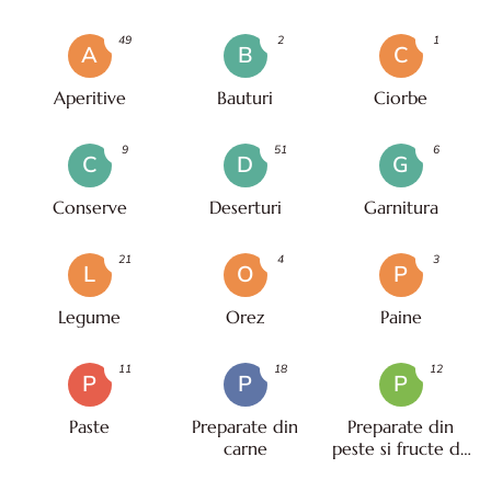
49
2
1
A
B
C
Aperitive
Bauturi
Ciorbe
9
51
6
C
D
G
Conserve
Deserturi
Garnitura
21
4
3
L
O
P
Legume
Orez
Paine
11
18
12
P
P
P
Paste
Preparate din
Preparate din
carne
peste si fructe de
mare