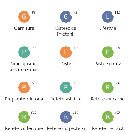
88
43
111
G
G
L
Garnitura
Gatesc cu
Lifestyle
Prietenii
187
321
205
P
P
P
Paine-grisine-
Paşte
Paste si orez
pizza-cozonaci
56
55
386
P
R
R
Preparate din oua
Retete asiatice
Retete cu carne
522
150
407
R
R
R
Retete cu legume
Retete cu peste si
Retete de post