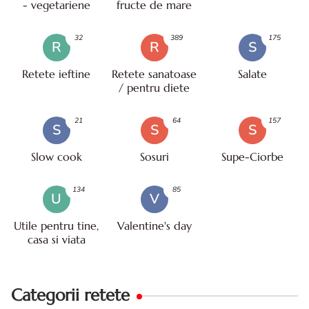
- vegetariene
fructe de mare
32
389
175
R
R
S
Retete ieftine
Retete sanatoase
Salate
/ pentru diete
21
64
157
S
S
S
Slow cook
Sosuri
Supe-Ciorbe
134
85
U
V
Utile pentru tine,
Valentine's day
casa si viata
Categorii retete