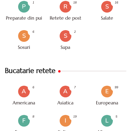
1
18
16
P
R
S
Preparate din pui
Retete de post
Salate
6
2
S
S
Sosuri
Supa
Bucatarie retete
6
7
99
A
A
E
Americana
Asiatica
Europeana
8
19
5
F
I
L