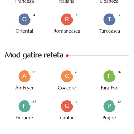
Franceza
Italiana
Libaneza
4
39
3
O
R
T
Oriental
Romaneasca
Turceasca
Mod gatire reteta
11
78
16
A
C
F
Air Fryer
Coacere
Fara Foc
57
1
32
F
G
P
Fierbere
Gratar
Prajire