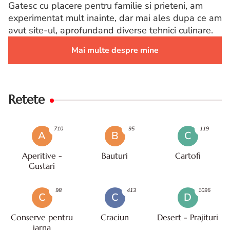
Gatesc cu placere pentru familie si prieteni, am
experimentat mult inainte, dar mai ales dupa ce am
avut site-ul, aprofundand diverse tehnici culinare.
Mai multe despre mine
Retete
710
95
119
A
B
C
Aperitive -
Bauturi
Cartofi
Gustari
98
413
1095
C
C
D
Conserve pentru
Craciun
Desert - Prajituri
iarna