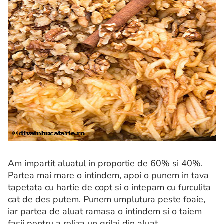
Am impartit aluatul in proportie de 60% si 40%.
Partea mai mare o intindem, apoi o punem in tava
tapetata cu hartie de copt si o intepam cu furculita
cat de des putem. Punem umplutura peste foaie,
iar partea de aluat ramasa o intindem si o taiem
fasii pentru a reliza un grilaj din aluat.