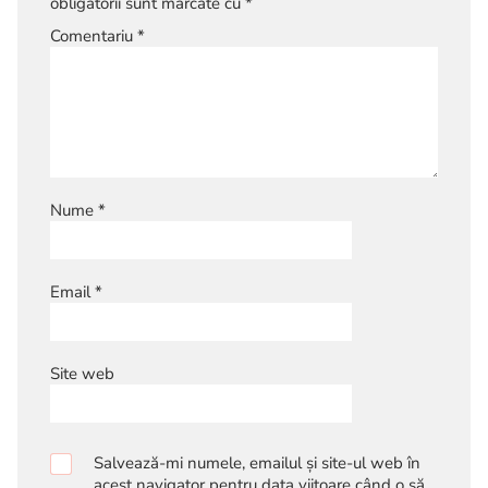
obligatorii sunt marcate cu
*
Comentariu
*
Nume
*
Email
*
Site web
Salvează-mi numele, emailul și site-ul web în
acest navigator pentru data viitoare când o să