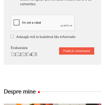
comentez.
Adaugă-mă la buletinul tău informativ
Evalueaza
1
2
3
4
5
Despre mine