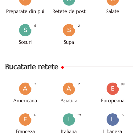
Preparate din pui
Retete de post
Salate
6
2
S
S
Sosuri
Supa
Bucatarie retete
7
7
99
A
A
E
Americana
Asiatica
Europeana
8
19
5
F
I
L
Franceza
Italiana
Libaneza