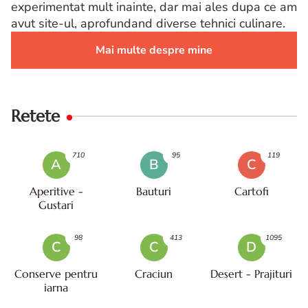
experimentat mult inainte, dar mai ales dupa ce am
avut site-ul, aprofundand diverse tehnici culinare.
Mai multe despre mine
Retete
710
95
119
A
B
C
Aperitive -
Bauturi
Cartofi
Gustari
98
413
1095
C
C
D
Conserve pentru
Craciun
Desert - Prajituri
iarna