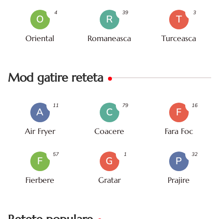
4
39
3
O
R
T
Oriental
Romaneasca
Turceasca
Mod gatire reteta
11
79
16
A
C
F
Air Fryer
Coacere
Fara Foc
57
1
32
F
G
P
Fierbere
Gratar
Prajire