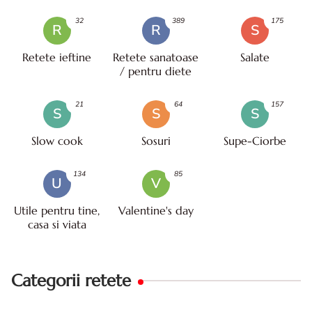
32
389
175
R
R
S
Retete ieftine
Retete sanatoase
Salate
/ pentru diete
21
64
157
S
S
S
Slow cook
Sosuri
Supe-Ciorbe
134
85
U
V
Utile pentru tine,
Valentine's day
casa si viata
Categorii retete