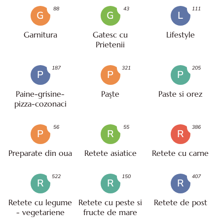
88
43
111
G
G
L
Garnitura
Gatesc cu
Lifestyle
Prietenii
187
321
205
P
P
P
Paine-grisine-
Paşte
Paste si orez
pizza-cozonaci
56
55
386
P
R
R
Preparate din oua
Retete asiatice
Retete cu carne
522
150
407
R
R
R
Retete cu legume
Retete cu peste si
Retete de post
- vegetariene
fructe de mare