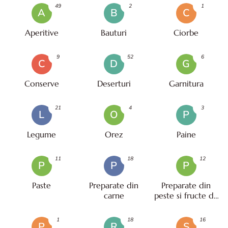
49
2
1
A
B
C
Aperitive
Bauturi
Ciorbe
9
52
6
C
D
G
Conserve
Deserturi
Garnitura
21
4
3
L
O
P
Legume
Orez
Paine
11
18
12
P
P
P
Paste
Preparate din
Preparate din
carne
peste si fructe de
mare
1
18
16
P
R
S