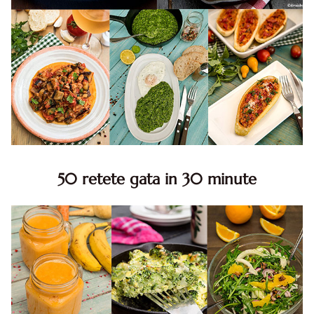
50 retete gata in 30 minute
50 retete gata in 30 minute. 50 idei retete gata in 30
minute. Retete rapide. Retete rapide de mancare. Idei
retete mancare rapid