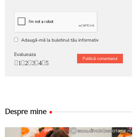
Adaugă-mă la buletinul tău informativ
Evalueaza
1
2
3
4
5
Despre mine