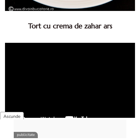
Tort cu crema de zahar ars
Tort cu crema de zahar ars, reteta veche, din caietul
bunicii. Desi este o reteta veche ramane are inca mare
succes. Acest tort cu crema de zahar ars este unul
din acele torturi...